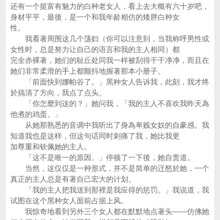
还有一个挺富有魅力的白种老女人，看上去大概有六十岁吧，
身材平平，最後，是一个和我年龄相仿的矮胖白种女
性。
我看著周围这几个荡妇（你可以注意到，当我称呼男性或
女性时，总是努力让自己的语言和我的主人相同）都
完全赤裸著，她们的耻丘处同我一样被刮得干干净净，而且在
她们非常柔滑的手上都颤抖地握著那本小册子。
「前面快到娜帕谷了。」黑种女人告诉我，此刻，我才终
於搞清了方向，我点了点头。
「你怎麼到这的？」她问我，「我的主人不喜欢我昨天為
他煮的鸡蛋。」
从她那熟悉的音调中我听出了身為卑贱女奴的自豪感。我
知道我也是这样，但这句话同时刺痛了我，她比我更
加尊重和钦佩她的主人。
「这不是唯一的原因。」停顿了一下後，她自责道。
当然，这仅仅是一种形式，并不是简单的迁怒於她，一个
真正的主人总是有著自己宏大的计划。
「我的主人把我送到那裡是我应得的惩罚。」我说道，我
试图在这个黑种女人面前占据上风。
我惊奇地看到另外三个女人都在默默地点著头——仿佛她