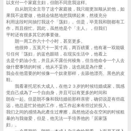
以支付一个家庭主妇，但朗不同意我这样。
自从朗完全主导了这个家庭後，我只能更加顺从於他，如
果我不这麼做，他就会恼怒地把我绑起来，然後充分
利用这段时间抽打我这个「荡妇」。但是，毕竟我和朗都有工
作，而且很忙。因此，虽然他是个「主人」，但我们
平时还有很多其它的事要做。
朗一周工作六十个小时，甚至更多。
他很帅，五英尺十一英寸高，两百磅重，他有著一双能吸
引任何「荡妇」的蓝色眼睛，在现实生活中，他看上
去是个奶油小生，并且从不露任何棱角，但当他命令一个人去
做什麼事情的时候，他从不妥协，这也就是為什麼，
我会在他需要的时候像一个奴隶那样，去舔他漂亮、黑色的皮
鞋。
我看著托尼长大成人，在他２３岁的时候结婚成家，我感
觉自己成為了一个自由身，并且可以有更多的时间和
朗在一起。但是朗不像和我结婚前那样亲密，确切说是有些疏
远，他总是忙於他的工作，他工作起来有些过於投入，
我们之间的感情為此產生过摩擦，虽然他还会在空闲的时候粗
暴的与我做爱，但是，他无法一手培养他的「居家荡
妇」。