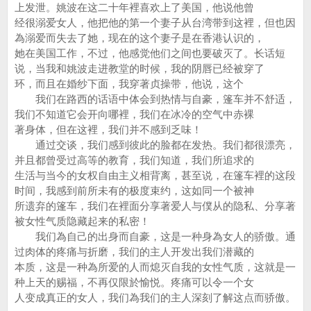
上发泄。姚波在这二十年裡喜欢上了美国，他说他曾
经很溺爱女人，他把他的第一个妻子从台湾带到这裡，但也因
為溺爱而失去了她，现在的这个妻子是在香港认识的，
她在美国工作，不过，他感觉他们之间也要破灭了。长话短
说，当我和姚波走进教堂的时候，我的阴唇已经被穿了
环，而且在婚纱下面，我穿著贞操带，他说，这个
我们在路西的话语中体会到热情与自豪，篷车并不舒适，
我们不知道它会开向哪裡，我们在冰冷的空气中赤裸
著身体，但在这裡，我们并不感到乏味！
通过交谈，我们感到彼此的脸都在发热。我们都很漂亮，
并且都曾受过高等的教育，我们知道，我们所追求的
生活与当今的女权自由主义相背离，甚至说，在篷车裡的这段
时间，我感到前所未有的极度束约，这如同一个被神
所遗弃的篷车，我们在裡面分享著爱人与僕从的隐私、分享著
被女性气质隐藏起来的私密！
我们為自己的出身而自豪，这是一种身為女人的骄傲。通
过肉体的疼痛与折磨，我们的主人开发出我们潜藏的
本质，这是一种為所爱的人而熄灭自我的女性气质，这就是一
种上天的赐福，不再仅限於愉悦。疼痛可以令一个女
人变成真正的女人，我们為我们的主人深刻了解这点而骄傲。