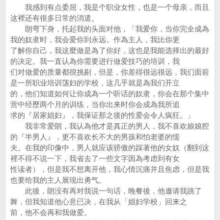
我感到有点委屈，我是个职业女性，也是一个母亲，而且
这裡还有很多日常的消遣。
朗弯下身，托起我的头面对他，「我爱你，当你完全成為
我的奴隶时，我会爱你到永远。作為主人，我比你更
了解你自己，我这麼做是為了你好，这也是我能选择出的最好
的决定。我一直认為你需要进行做爱技巧的培训，我
们对做爱的质量都很挑剔，但是，你差得很远很远，我们面前
是一所职业培训荡妇的学校，这几乎就是為我们开立
的，他们知道如何让你成為一个听话的奴隶，你会在那个集中
营中经歷两个月的训练，当你出来时你会成為我所追
求的『居家娼妇』，我保证那之後的性爱会令人疯狂。」
我非常爱朗，我认為他才是真正的男人，我不喜欢娘娘腔
的『半男人』，更不喜欢长不大的男孩和怕老婆的懦
夫。在我的印像中，男人就应该骄傲的踩著他的女奴（翻到这
裡不得不说一下，我省去了一些文字因為考虑到有女
性读者），但是我不想离开他，我心情沉痛并且焦虑，但是我
也要给我的主人展现出勇气。
此後，朗没有再对我说一句话，晚餐後，他邀请我跳了
舞，但我知道他心意已决，在我从「娼妇学校」回来之
前，他不会再和我做爱。