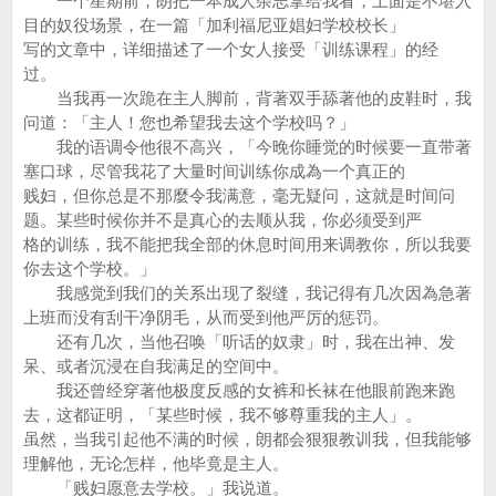
一个星期前，朗把一本成人杂志拿给我看，上面是不堪入
目的奴役场景，在一篇「加利福尼亚娼妇学校校长」
写的文章中，详细描述了一个女人接受「训练课程」的经
过。
当我再一次跪在主人脚前，背著双手舔著他的皮鞋时，我
问道：「主人！您也希望我去这个学校吗？」
我的语调令他很不高兴，「今晚你睡觉的时候要一直带著
塞口球，尽管我花了大量时间训练你成為一个真正的
贱妇，但你总是不那麼令我满意，毫无疑问，这就是时间问
题。某些时候你并不是真心的去顺从我，你必须受到严
格的训练，我不能把我全部的休息时间用来调教你，所以我要
你去这个学校。」
我感觉到我们的关系出现了裂缝，我记得有几次因為急著
上班而没有刮干净阴毛，从而受到他严厉的惩罚。
还有几次，当他召唤「听话的奴隶」时，我在出神、发
呆、或者沉浸在自我满足的空间中。
我还曾经穿著他极度反感的女裤和长袜在他眼前跑来跑
去，这都证明，「某些时候，我不够尊重我的主人」。
虽然，当我引起他不满的时候，朗都会狠狠教训我，但我能够
理解他，无论怎样，他毕竟是主人。
「贱妇愿意去学校。」我说道。