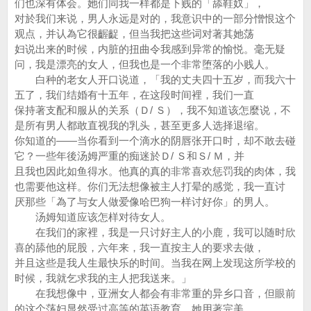
们也深有体会。她们同我一样都是下贱的「舔鞋奴」，
对於我们来说，男人永远是对的，我意识中的一部分憎恨这个
观点，并认為它很齷齪，但当我把这些词对著其她荡
妇说出来的时候，内脏的扭曲令我感到异常的愉悦。毫无疑
问，我是漂亮的女人，但我也是一个非常堕落的小贱人。
白种的老女人开口说道，「我的丈夫四十五岁，而我六十
五了，我们结婚有十五年，在这段时间裡，我们一直
保持著支配和服从的关系（Ｄ/ Ｓ），我不知道该怎麼说，不
是所有男人都敢直视我的乳头，甚至更多人选择退缩。
你知道的——当你看到一个滴水的阴唇张开口时，却不敢去碰
它？一些年後汤姆严重的痴迷於Ｄ/ Ｓ和Ｓ/ Ｍ，并
且我也因此如鱼得水。他真的真的非常喜欢惩罚我的肉体，我
也需要他这样。你们无法想像被主人打晕的感觉，我一直讨
厌那些「為了与女人做爱像哈巴狗一样讨好你」的男人。
汤姆知道应该怎样对待女人。
在我们的家裡，我是一只讨好主人的小鹿，我可以随时欣
喜的舔他的屁股，六年来，我一直按主人的要求去做，
并且这些是我人生最快乐的时间。当我在网上发现这所学校的
时候，我就乞求我的主人把我送来。」
在我想像中，亚洲女人都会有非常重的异乡口音，但眼前
的这个荡妇显然受过高等的英语教育，她用著完美、