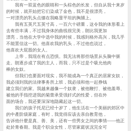
我有一双蓝色的眼睛和一头棕色的长发，但自从我十来岁
的时候，就开始把它们染成了金色，我不是很漂亮，
一对漂亮的乳头点缀在我略显平坦的胸脯上。
我有五英尺五英寸高，一百六十磅重，这令我的体形看上
去有些丰满，不过我身体的曲线很完美，朗比我更加
漂亮，当他在大学中选中我的时候，我感到格外高兴，我几乎
不能置信这一切。他喜欢我的乳头，不过他也说过，
他喜欢大屁股的女人。
上帝，我现在有点恐惧。我无法将那些场景从头脑中驱
走。朗逐步成了我的主人，而我，只不过是个吸允他肉
棒的女奴。
但我们也要面对现实，我不能成為一个真正的居家女奴，
我必须到我的法律事务所上班，我必须和他一起挣钱
建立我们的家。我越来越像一个奴隶，被他鞭打、被他羞辱、
被他的手指挖进我的菊蕾承受强奸式的性爱，但在外
面的场合，我还要深深地隐藏起这一切。
我们的孩子托尼已经十岁了，他生活在一个美丽的郊区中
的中產阶级家庭，有时，我觉得应该去亲自教育他，
告诉他什麼是真、善、美，还有一些男女之间的事情——他正
处於青春期。我是个职业女性，尽管家庭状况完全可