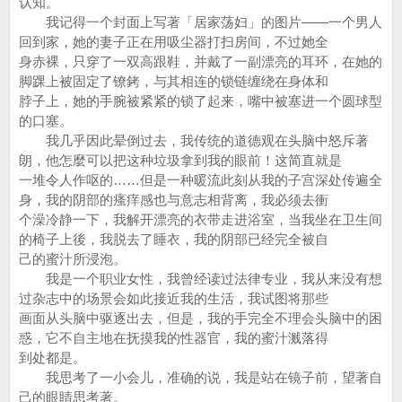
认知。
我记得一个封面上写著「居家荡妇」的图片——一个男人
回到家，她的妻子正在用吸尘器打扫房间，不过她全
身赤裸，只穿了一双高跟鞋，并戴了一副漂亮的耳环，在她的
脚踝上被固定了镣銬，与其相连的锁链缠绕在身体和
脖子上，她的手腕被紧紧的锁了起来，嘴中被塞进一个圆球型
的口塞。
我几乎因此晕倒过去，我传统的道德观在头脑中怒斥著
朗，他怎麼可以把这种垃圾拿到我的眼前！这简直就是
一堆令人作呕的……但是一种暖流此刻从我的子宫深处传遍全
身，我的阴部的瘙痒感也与意志相背离，我必须去衝
个澡冷静一下，我解开漂亮的衣带走进浴室，当我坐在卫生间
的椅子上後，我脱去了睡衣，我的阴部已经完全被自
己的蜜汁所浸泡。
我是一个职业女性，我曾经读过法律专业，我从来没有想
过杂志中的场景会如此接近我的生活，我试图将那些
画面从头脑中驱逐出去，但是，我的手完全不理会头脑中的困
惑，它不自主地在抚摸我的性器官，我的蜜汁溅落得
到处都是。
我思考了一小会儿，准确的说，我是站在镜子前，望著自
己的眼睛思考著。