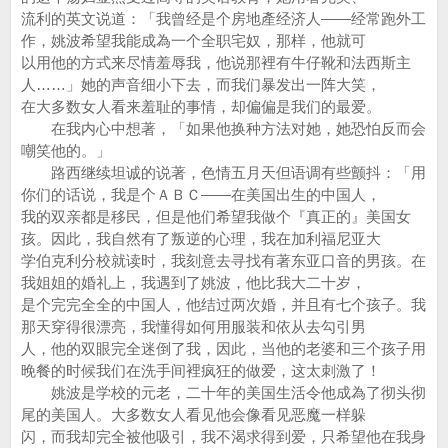
流利的英文说道：「我曾经是个房地產经济人——经常跑外工
作，姚波希望我能成為一个全职宅奴，那样，他就可
以用他的方式来尽情羞辱我，他说那裡有牛仔靴和法西斯主
人……」她的声音细小下去，而我们暴发出一阵大笑，
在大多数女人看来羞耻的事情，却偏偏是我们的最爱。
在我内心中想著，「如果他换种方法对她，她恐怕反而会
嘲笑他的。」
路西继续坦诚的说著，色情五月天但语调有些颤抖：「用
你们的话说，我是个ＡＢＣ——在美国出生的中国人，
我的双亲都是移民，但是他们希望我做个『真正的』美国女
孩。因此，我自然有了叛逆的心理，我在加利福尼亚大
学伯克利分校就读时，我刻意去寻找有著东亚口音的男孩。在
我姐姐的婚礼上，我遇到了姚波，他比我大二十岁，
是个完完全全的中国人，他结过两次婚，并且有七个孩子。我
那天穿得很漂亮，我懂得如何用服装和依从去勾引男
人，他的双眼完全迷倒了我，因此，当他的老婆和三个孩子用
晚餐的时候我们在洗手间裡疯狂的做爱，这太刺激了！
姚波是学校的元老，二十年的美国生活令他成為了彻头彻
尾的美国人。大多数女人看见他会像看见恶魔一样躲
闪，而我却完全被他吸引，我不渴求得到爱，只希望他在我身