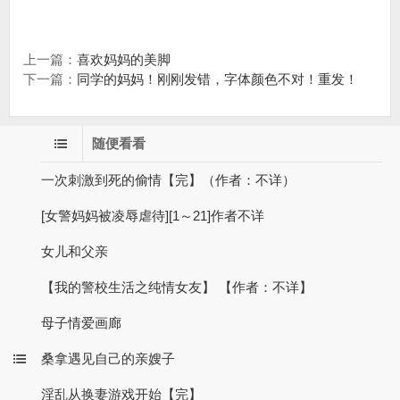
上一篇：
喜欢妈妈的美脚
下一篇：
同学的妈妈！刚刚发错，字体颜色不对！重发！
随便看看
一次刺激到死的偷情【完】（作者：不详）
[女警妈妈被凌辱虐待][1～21]作者不详
女儿和父亲
【我的警校生活之纯情女友】 【作者：不详】
母子情爱画廊
桑拿遇见自己的亲嫂子
淫乱从换妻游戏开始【完】