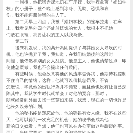
一周後，他把我赤裸地扔在车库裡，我手裡拿著「娼妇学
校」的小册子，整个晚上感到冰冷、无助、恐惧和哀
伤，我不能再服侍我的主人了。
第二天早上四点，我被「娼妇学校」的篷车拉走，在车
上，我看见另外四个还处於恍惚的女人，我根本不把她
们放在眼裡，我要让我的主人以我為豪。
第二节
後来我发现，我的离开為朗提供了与其她女人寻欢的时
机，他也许拋弃了我，我知道，在我们结婚後的这段时
间裡，他依然和别的女人乱搞。他是主人，他也清楚这点，即
使他怎麼做，我也不会提出任何质问。
有些时候，他会故意将他的风流事告诉我，他期待我控制
不住自己的情绪，这样，他就可以借机惩罚我。不管
怎麼说，毕竟他的出轨行為并不频繁，而且他也没有让自己深
陷其中。我从学生时代就学会了对他的宽容，那时，
朗就经常到外面去找一些荡妇来搞，我想，现在的一切也许是
他长久以来的计划。
他的秘书终是迷恋於他，他的确很有女人缘。我不在这些
天，他可以得到一次充足的机会，她的秘书会成為他
新的口交奴隶，当然，他们也可以在办公室做这种齷齪的事。
而且，当朗需要时，她也可以為朗提供性服务。