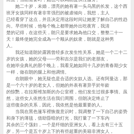
她二十岁，未婚，漂亮的她有著一头乌黑的长发，这个西
班牙女孩同样有著非常强烈的被虐倾向，我想，主人
已经看穿了这点，并且决定用这段时间让她更了解自己的性趋
向。早些时候，他每个晚上都带她外出吃夜宵，我清
楚的记得，在这些天，朗只是要求她為他口交，整整二十一
天！最终使她完全成為一个顺从的奴隶，朗就是这种男
人。
我还知道朗於露茜曾经多次发生性关系，她是一个二十二
岁的女孩，她的父母——劳和吉尔是我们的老朋友，
在她毕业典礼的那个晚上，我看见她如同十几岁的青春期少女
一样，做在朗的腿上和他调情。
在朗眼中，她无疑也是合适的女奴人选。还有阿曼达，那
是一个六十岁的老女人，但她的外表有著异乎於年龄
的惊艷，在拉斯维加斯的办公室裡，他们发生过很多事情。虽
然，这些女人依然生活在我们周围，但朗决定终止了
这些復杂的关系，因此，我依然是他最重要的人。
当我在黑色篷车裡恢復意识时，我调整了一下自己的姿势
和身下的薄毯，借助昏暗的灯光，我打量了一下车内
其余的三个荡妇，一个是纤细的亚洲女人，看上去有三十五
岁，另一个是五十岁上下的有些超重的美籍非洲女人，