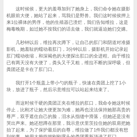
这时候侯，更大的羞辱加到了她身上，我们命令她在摄影
机眼前大便，她站了起来，骂我们是野兽。我们这时候侯押上
来1位裸体的男俘，他的生殖器已溃烂，我们告知维拉，这是
梅毒晚期，如过她不按我们的话去做，我们就逼迫她们交媾。
几秒钟以后，维拉再次蹲下，让自己的肛门和阴道对准摄
影机，她羞耻的蠕动着肛门，3分钟以后，摄影机开始记录起
肛门蠕动收缩，和深褐色的大便探出肛口的全进程。由于维拉
已有两天没有大便了，粪头又干又粗，维拉不断的深呼吸，但
粪团还是卡在了肛门口。
我打开1个瓶盖上带小勺的瓶子，快速在粪团上挖了1小
块，放进了瓶子，然后示意维拉可以站起来结束了。
而这时候干硬的粪团正夹在维拉的肛口，我命令她这时候
停止，比刚才让她大便更加为难，她再也没法保持她那高贵的
尊严，双手遮住自己的脸，泪水从指缝中滑落，但她还是没有
哭出声来。她还想蹲在那里，我示意伏里茨拉住她的双肩把她
抬了起来，为了保护最后的自尊，维拉做了1件我们都没有想
到的事，她用大拇指把刚刚露头的粪团重新顶进了肛门。