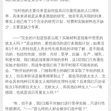
“当时他的主要任务是如何提高日尔曼民族的人口增长
率，具体来讲就是从事多胞胎的研究，他非常高兴我的到来，
事实上他已有了1个完全的研究计划，经费和实验材料也不缺
少，主要是缺少专家。
——”完全的计划是指甚么呢？实验材料是指集中营里的
犹太人吗？“”是这样的，要想成功的进行多胞胎计划，如果没
有1个对人类特别是人类女性生殖系统的详细了解，是不能成
功的，包括性性能，排卵，月经，受孕，妊娠，生产，哺乳，
和更年期。我们都必须掌握详细的资料，这1切我们只有通告
实验才能得到，而战争使我们有了和平时期不可能有的机
会。“”刚开始的时侯，门格勒博士的确打算采取了年轻的犹太
女人，但后来听说是被希姆莱制止了，最低等的犹太女人，怎
样会具有纯种日耳曼女人相同的生理特点呢？后来我们只好采
取次1等的斯拉夫女人，北欧女人，和其他白种女人“——”有
德国，也就是说日耳曼女人吗？“
”有，但不多，我们1般不对她们进行受孕实验，只进行性
性能测试。“——”甚么样的人材会被你们选中呢？“