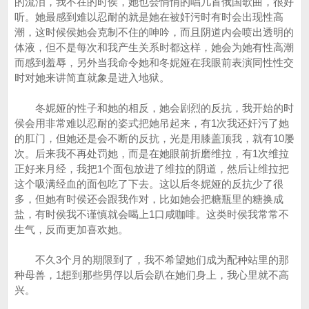
的流泪，我不在的时侯，她也会悄悄的唱几首俄国歌曲，很好
听。她最感到难以忍耐的就是她在被奸污时有时会出现性高
潮，这时候侯她会克制不住的呻吟，而且阴道内会喷出透明的
体液，但不是每次和我产生关系时都这样，她会为她有性高潮
而感到羞辱，另外当我命令她和冬妮娅在我眼前表演同性性交
时对她来讲简直就象是进入地狱。
冬妮娅的性子和她的相反，她会剧烈的反抗，我开始的时
侯会用非常难以忍耐的姿式把她吊起来，有1次我还奸污了她
的肛门，但她还是会不断的反抗，光是用膝盖顶我，就有10屡
次。后来我不再处罚她，而是在她眼前折磨维拉，有1次维拉
正好来月经，我把1个面包放进了维拉的阴道，然后让维拉把
这个吸满经血的面包吃了下去。这以后冬妮娅的反抗少了很
多，但她有时侯还会跟我作对，比如她会把糖瓶里的糖换成
盐，有时侯我不谨慎就会喝上1口咸咖啡。这类时侯我常常不
生气，反而更加喜欢她。
不久3个月的期限到了，我不希望她们成为配种站里的那
种母兽，1想到那些男俘以后会趴在她们身上，我心里就不高
兴。