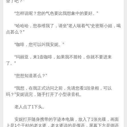
望了吧？”
“怎样说呢？您的气色要比我想象中的要好。”
“哈哈哈，您恭维我了，请坐”老人喘着气“史密斯小姐，喝
点甚么？”
“咖啡，您可以叫我安妮。”
“玛丽亚，来1壶咖啡，如果我不摇铃，你就不要进来
了。”
“您想知道甚么？”
“我想，在我正式访问之前，先请您看1段录相，可以
吗？”安妮说完，随手打开了小型录音机。
老人点了1下头。
安妮打开随身携带的字迹本电脑，放入了1张光碟，画面
上是1个干枯的老太婆，老太婆说的是俄语，屏幕下方是德语