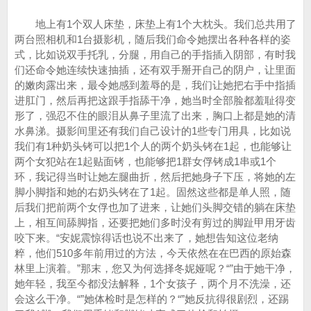
地上有1个双人床垫，床垫上有1个大枕头。我们总共用了
两台照相机和1台摄影机，随后我们命令她摆出各种各样的姿
式，比如说双手托乳，分腿，用自己的手指插入阴部，有时我
们还命令她连续快速抽插，还有双手掰开自己的阴户，让里面
的嫩肉露出来，最令她感到羞辱的是，我们让她把右手中指插
进肛门，然后再把这跟手指舔干净，她当时全部脸都羞耻得变
形了，强忍不住的眼泪从鼻子里流了出来，胸口上都是她的清
水鼻涕。摄影间里还有我们自己设计的1些专门用具，比如说
我们有1种奶头铐可以把1个人的两个奶头铐在1起，也能够让
两个女犯站在1起贴面铐，也能够把1群女俘铐成1串或1个
环，我记得当时让她左腿曲折，然后把她身子下压，将她的左
脚小脚指和她的右奶头铐在了1起。固然这些都是单人照，随
后我们把前两个女俘也加了进来，让她们头脚交错的躺在床垫
上，相互间舔脚指，还要把她们多时没有剪过的脚趾甲用牙齿
咬下来。“安妮震惊得话也说不出来了，她想告知这位老纳
粹，他们510多年前用过的方法，今天依然在在巴西的原始森
林里上演着。”那末，您又为何选择冬妮娅呢？“”由于她干净，
她年轻，我至今都没法解释，1个女孩子，两个月不洗澡，还
会这么干净。“”她体检时是怎样的？“”她反抗得很剧烈，还踢