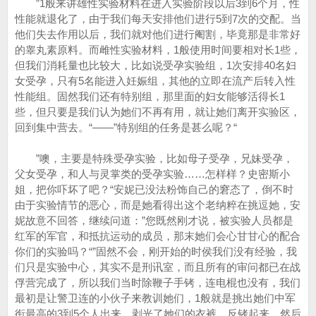
”1般来讲雄性实验材料在进入实验阶段以后3到6个月，性
性能就退化了，由于我们每天安排他们进行5到7次的交配。当
他们失去作用以后，我们就对他们进行阉割，毕竟那是非常好
的睾丸素原料。而雌性实验材料，1般使用时间要相对长1些，
但我们消耗量也比较大，比如说受孕实验组，1次安排40名妇
女受孕，只有5名能进入妊娠组，其他的立即在流产后转入性
性能组。固然我们还有特别组，那里面的妇女能够活得长1
些，但只要是我们认为她们不再有用，就让她们离开实验区，
回到集中营去。“——”特别组的任务是甚么呢？“
”噢，主要是特殊受孕实验，比如母子受孕，兄妹受孕，
父女受孕，和人与灵掌类的受孕实验……怎样样？史密斯小
姐，把你吓坏了吧？“安妮已没法粉饰自己的窘态了，倒不时
由于实验情节的恶心，而是她看得出这个老纳粹在挑逗她，安
妮故意不回答，继续问道：”您既然刚才说，被实验人员都是
红军的军官，和抵抗运动的成员，那末她们会心甘甘心的配合
你们的实验吗？“”固然不会，刚开始的时侯我们没有经验，我
们只是实验中心，其实不是刑讯室，而且所有的审问都已在战
俘营完成了，所以我们当时除鞭子手铐，连电棍也没有，我们
最初是让警卫连的小伙子来教训她们，1般就是挑出她们中军
衔最高的3到5个人出来，剥光了她们的衣裤，反铐起来，然后