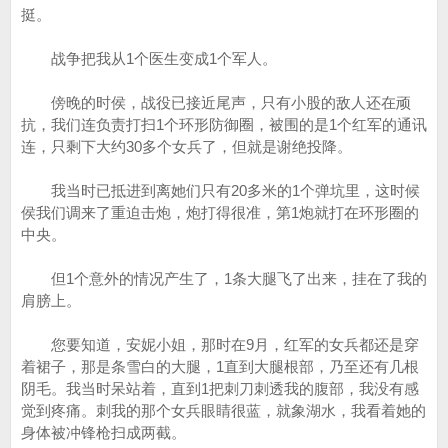
挺。
战争把我从1个医生变成1个军人。
傍晚的时侯，战役已接近尾声，只有小股的敌人还在顽
抗，我们连负责打扫1个环形防御圈，被围的是1个红军的通讯
连，只剩下大约30多个女兵了，但就是谢绝投降。
我当时已抵进到离她们只有20多米的1个弹坑里，这时候
侯我们调来了重迫击炮，炮打得很准，第1炮就打在环形圈的
中央。
但1个意外的情况产生了，1条大腿飞了出来，挂在了我的
肩膀上。
您要知道，安妮小姐，那时在9月，红军的女兵都还是穿
着裙子，那是条雪白的大腿，1直到大腿根部，乃至还有几根
阴毛。我当时呆站着，直到1把刺刀刺透我的腹部，我没有感
觉到疼痛。刺我的那个女兵眼睛很蓝，就象湖水，我看着她的
身体被冲锋枪扫成两截。