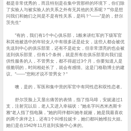
都是非常优秀的，而且特别是在集中营那样的环境下，你们除
了实验人与被实验人的关系之外有无其他的关系呢？“”你是想
问我们和她们之间是不是有性关系，是吗？“——”是的，舒尔
茨先生“
”有的，我们有1个中心俱乐部，1般来讲红军的下级军官
和其他被选中的年轻女人中有很多还是处女，这些人都会被优
先送到中心的俱乐部里，还有不是处女，但非常漂亮的也会被
送到俱乐部里，但有1个条例，就是所有在俱乐部里向我们提
供性服务的人，不管男女，都不得超过3个月，你要知道人是
很脆弱的，时间相处长了，就会有感情。这是门格勒博士的建
议。“——”您刚才说不管男女？“
噢，是的，军医和集中营的军官中有同性恋和双性恋者。
舒尔茨脸上又显出痛苦的表情，指了指马啡，安妮递过1
支，注射完以后，老人又进入幸福状：”她名字叫杰米杰斯卡
雅“老人指了指电脑，”她的同伴都叫她冬妮娅，她是我最喜欢
的两个床伴之1，还有1个叫维拉妮卡，她们都叫她维拉大姐。
她们是在1942年11月送到实验中心来的。