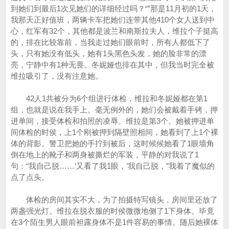
到她们到最后1次见她们的详细经过吗？“”那是11月初的1天，
我那天正好值班，两辆卡车把她们连带其他410个女人送到中
心，红军有32个，其他都是波兰和南斯拉夫人，维拉个子挺高
的，排在比较靠前，当我走过她们眼前时，所有人都低下了
头，只有她没有低头，她有1头黑色头发，她的脸非常的漂
亮，宁静中有1种无畏。冬妮娅也排在其中，但我当时完全被
维拉吸引了，没有注意她。
42人1共被分为6个组进行体检，维拉和冬妮娅都在第1
组，也就是说在我手上。毫无例外的，她们会被戴着手铐，押
进单间，接受体检和拍照的凌辱。维拉是第3个。她被押进单
间体检的时侯，上1个刚被押到隔壁照相间，她看到了上1个裸
体的背影。警卫把她的手拧到被后，这时候候她看了1眼墙角
倒在地上的靴子和两身被撕烂的军装，平静的对我说了1
句：“我自己脱……‘又看了我1眼，’我自己脱，”我着了魔似的
点了点头。
体检的房间其实不大，为了拍摄特写镜头，房间里还放了
两盏强光灯。维拉在脱衣服的时侯微微地侧了1下身体。毕竟
在3个陌生男人眼前袒露身体不是1件容易的事情。随后她裸体