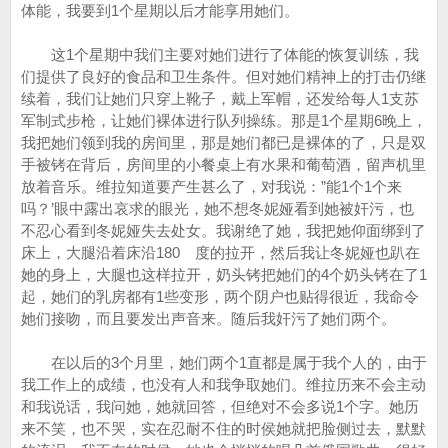
体能，我要到1个星期以后才能享用她们。
这1个星期中我们主要对她们进行了体能的恢复训练，我
们提供了良好的食品和卫生条件。但对她们精神上的打击仍继
续着，我们让她们只穿上靴子，戴上军帽，还发给每人1支苏
军制式步枪，让她们裸体进行队列操练。那是1个星期6晚上，
我把她们领到我的房间里，那是她们都已是裸体的了，只是双
手被铐在背后，房间里的小餐桌上有水果和葡萄酒，留声机里
放着音乐。维拉知道要产生甚么了，对我说：”能1个1个来
吗？’眼中露出哀求的眼光，她不想冬妮娅看到她被奸污，也
不忍心看到冬妮娅失去处女。我谢绝了她，我把她仰面绑到了
床上，大腿沿着床沿180 度的拉开，然后我让冬妮娅也趴在
她的身上，大腿也这样拉开，奶头铐把她们的4个奶头铐在了1
起，她们的乳房都有1些变形，两个阴户也贴得很近，我命令
她们接吻，而且要发出声音来。随后我奸污了她们两个。
在以后的3个月里，她们两个1直都是属于我个人的，由于
我工作上的成绩，也没有人和我争取她们。维拉历来不会主动
和我说话，我问她，她就回答，但绝对不会多说1个字。她历
来不笑，也不哭，实在忍耐不住的时侯她就把脸侧过去，默默