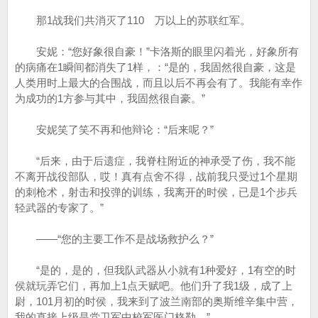
那1战我们共消灭了110 万以上的苏联红军。
安妮：“您好象很自豪！”卡洛斯的眼里闪着光，好象所有
的病痛在1瞬间都消失了1样，：“是的，我固然很自豪，这是
人类用时上最大的合围战，而且以后不再会有了。我能有幸作
为成功的1方参与其中，我固然很自豪。”
安妮笑了笑不再和他辩论：“后来呢？”
“后来，由于后遗症，我脊柱附近的神承受了伤，我不能
不离开战役部队，哎！真有点舍不得，战前我只受过1个星期
的刺枪术，射击和投弹的训练，我离开的时侯，已是1个步兵
轻武器的专家了。”
——“您的主要工作不是战场救护么？”
“是的，是的，但我队武器从小就有1种爱好，1有空的时
侯就玩弄它们，再加上1点天赋吧。他们升了我1级，成了上
尉，101月初的时侯，我来到了波兰南部的奥斯维辛集中营，
我的直接上级是党卫军中校军医门格勒。”