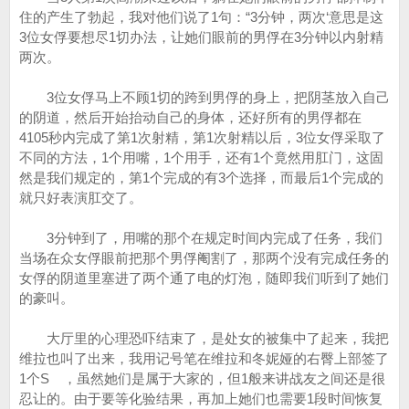
住的产生了勃起，我对他们说了1句：“3分钟，两次‘意思是这
3位女俘要想尽1切办法，让她们眼前的男俘在3分钟以内射精
两次。
3位女俘马上不顾1切的跨到男俘的身上，把阴茎放入自己
的阴道，然后开始抬动自己的身体，还好所有的男俘都在
4105秒内完成了第1次射精，第1次射精以后，3位女俘采取了
不同的方法，1个用嘴，1个用手，还有1个竟然用肛门，这固
然是我们规定的，第1个完成的有3个选择，而最后1个完成的
就只好表演肛交了。
3分钟到了，用嘴的那个在规定时间内完成了任务，我们
当场在众女俘眼前把那个男俘阉割了，那两个没有完成任务的
女俘的阴道里塞进了两个通了电的灯泡，随即我们听到了她们
的豪叫。
大厅里的心理恐吓结束了，是处女的被集中了起来，我把
维拉也叫了出来，我用记号笔在维拉和冬妮娅的右臀上部签了
1个S ，虽然她们是属于大家的，但1般来讲战友之间还是很
忍让的。由于要等化验结果，再加上她们也需要1段时间恢复