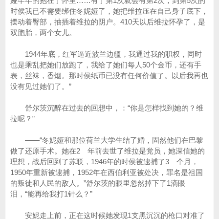
娅牢牢的抱在了怀里……有了第1次就会有第2次，到第5次的
时侯我已不需要绑住冬妮娅了，她把维拉压在自己身子底下，
摆动着臀部，抽插着维拉的阴户。410天以后维拉怀孕了，是
双胞胎，两个女儿。
1944年底，红军逼近波兰边疆，我通过我的职权，同时
也是乘乱把她们放跑了，我给了她们每人50个金币，还有手
表，丝袜，香烟。那时侯纸币已没有任何价值了。以后我再也
没有见过她们了。”
舒尔茨沉醉在过去的回想中，：“你是怎样找到她的？维
拉呢？”
——“冬妮娅和那位荷兰大学生结了婚，固然他们在巴黎
做了还原手术。她在2 年前去世了维拉是党员，她深信她的
理想，战后回到了苏联，1946年的时侯被逮捕了3 个月，
1950年重新被逮捕，1952年在西伯利亚被处决，罪名是祖国
的叛徒和人民的敌人。”舒尔茨的眼里忽然掉下了1滴眼
泪，“能再给我打1针么？”
安妮走上前，正在这时候她发现1支黑沉沉的枪口对准了