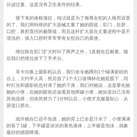
分泌过量。这是没有卫生条件的结果。
接下来的体检项目，纯洁就是为了侮辱女犯的人格而设置
的了。我们用特殊的扩大器械丈量了她的阴道，肛门，肚脐，
口腔，鼻腔直径的极限值，而且这杆扩大器在丈量进程中是不
清洗的，插入口腔时常常带有女犯自己的粪便。
维拉除在肛门扩大时叫了两声之外，1直都在忍耐着。随
后我们把维拉放下了手术台。
等卡尔换上摄影机以后，我们命令她蹲到1个铺满瓷砖的
台上，大约半人高，然后放了1个大口玻璃杯在她屁股下，同
时灯光和摄影机也对准了她的下身，我们对她说，这是要化验
她的小便，在她的眼前还放着其他两罐小便，她知道自己没有
其他选择，但依然努力了1分钟以后，小便才克服羞耻心，从
尿道口挤出。
或许她自己还不知道，她的背上已全是汗水了，小便满满
的装了1罐，下半罐是浓浓的黄色液体，上半罐是泡沫，就象
最好的德国啤酒。