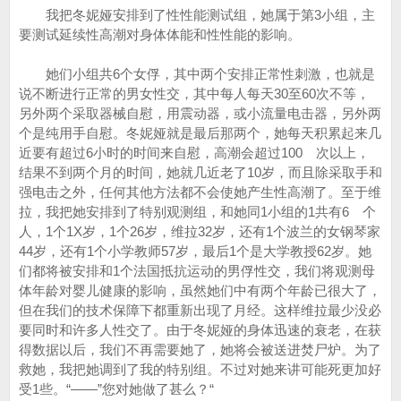
我把冬妮娅安排到了性性能测试组，她属于第3小组，主
要测试延续性高潮对身体体能和性性能的影响。
她们小组共6个女俘，其中两个安排正常性刺激，也就是
说不断进行正常的男女性交，其中每人每天30至60次不等，
另外两个采取器械自慰，用震动器，或小流量电击器，另外两
个是纯用手自慰。冬妮娅就是最后那两个，她每天积累起来几
近要有超过6小时的时间来自慰，高潮会超过100 次以上，
结果不到两个月的时间，她就几近老了10岁，而且除采取手和
强电击之外，任何其他方法都不会使她产生性高潮了。至于维
拉，我把她安排到了特别观测组，和她同1小组的1共有6 个
人，1个1X岁，1个26岁，维拉32岁，还有1个波兰的女钢琴家
44岁，还有1个小学教师57岁，最后1个是大学教授62岁。她
们都将被安排和1个法国抵抗运动的男俘性交，我们将观测母
体年龄对婴儿健康的影响，虽然她们中有两个年龄已很大了，
但在我们的技术保障下都重新出现了月经。这样维拉最少没必
要同时和许多人性交了。由于冬妮娅的身体迅速的衰老，在获
得数据以后，我们不再需要她了，她将会被送进焚尸炉。为了
救她，我把她调到了我的特别组。不过对她来讲可能死更加好
受1些。“——”您对她做了甚么？“