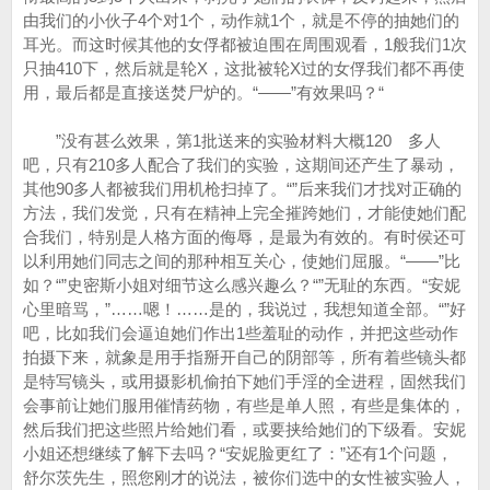
由我们的小伙子4个对1个，动作就1个，就是不停的抽她们的
耳光。而这时候其他的女俘都被迫围在周围观看，1般我们1次
只抽410下，然后就是轮X，这批被轮X过的女俘我们都不再使
用，最后都是直接送焚尸炉的。“——”有效果吗？“
”没有甚么效果，第1批送来的实验材料大概120 多人
吧，只有210多人配合了我们的实验，这期间还产生了暴动，
其他90多人都被我们用机枪扫掉了。“”后来我们才找对正确的
方法，我们发觉，只有在精神上完全摧跨她们，才能使她们配
合我们，特别是人格方面的侮辱，是最为有效的。有时侯还可
以利用她们同志之间的那种相互关心，使她们屈服。“——”比
如？“”史密斯小姐对细节这么感兴趣么？“”无耻的东西。“安妮
心里暗骂，”……嗯！……是的，我说过，我想知道全部。“”好
吧，比如我们会逼迫她们作出1些羞耻的动作，并把这些动作
拍摄下来，就象是用手指掰开自己的阴部等，所有着些镜头都
是特写镜头，或用摄影机偷拍下她们手淫的全进程，固然我们
会事前让她们服用催情药物，有些是单人照，有些是集体的，
然后我们把这些照片给她们看，或要挟给她们的下级看。安妮
小姐还想继续了解下去吗？“安妮脸更红了：”还有1个问题，
舒尔茨先生，照您刚才的说法，被你们选中的女性被实验人，