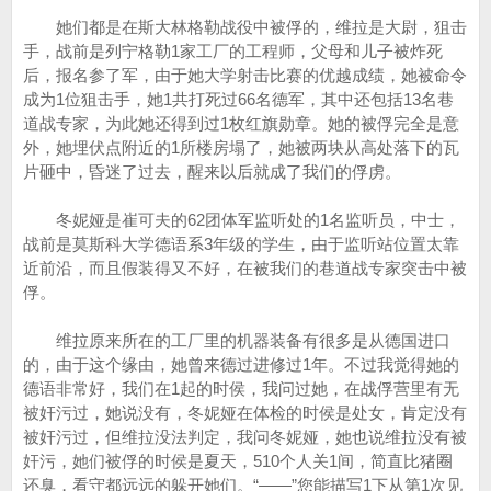
她们都是在斯大林格勒战役中被俘的，维拉是大尉，狙击
手，战前是列宁格勒1家工厂的工程师，父母和儿子被炸死
后，报名参了军，由于她大学射击比赛的优越成绩，她被命令
成为1位狙击手，她1共打死过66名德军，其中还包括13名巷
道战专家，为此她还得到过1枚红旗勋章。她的被俘完全是意
外，她埋伏点附近的1所楼房塌了，她被两块从高处落下的瓦
片砸中，昏迷了过去，醒来以后就成了我们的俘虏。
冬妮娅是崔可夫的62团体军监听处的1名监听员，中士，
战前是莫斯科大学德语系3年级的学生，由于监听站位置太靠
近前沿，而且假装得又不好，在被我们的巷道战专家突击中被
俘。
维拉原来所在的工厂里的机器装备有很多是从德国进口
的，由于这个缘由，她曾来德过进修过1年。不过我觉得她的
德语非常好，我们在1起的时侯，我问过她，在战俘营里有无
被奸污过，她说没有，冬妮娅在体检的时侯是处女，肯定没有
被奸污过，但维拉没法判定，我问冬妮娅，她也说维拉没有被
奸污，她们被俘的时侯是夏天，510个人关1间，简直比猪圈
还臭，看守都远远的躲开她们。“——”您能描写1下从第1次见