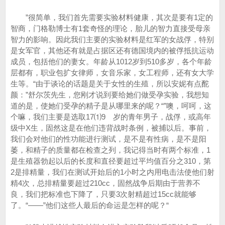
”很简单，我们首先需要实验材料健康，其次是要有1定的
智商，门格勒博士有1套奇怪的理论，胎儿的智力直接受母亲
智力的影响。因此我们主要的实验材料是红军的女战俘，特别
是女军官，其他还有就是占据区还有德国境内的被俘抵抗运动
成员，包括他们的妻女。年龄从1012岁到510多岁，各个年龄
层都有，职业包扩女律师，女音乐家，女工程师，还有女大学
生等。“由于谈论的话题是关于女性的生殖，所以安妮有点酡
颜：”舒尔茨先生，您刚才说到要给她们做受孕实验，我想知
道的是，使她们受孕的精子是从哪里来的呢？“”噢，呵呵，这
个嘛，我们主要是选取17⑴9 岁的青年男子，战俘，或高年
级中X生，固然这是在他们违背战时条例，被捕以后。事前，
我们会对他们的性功能进行测试，是不是有性病，是不是阳
萎，和精子的质量都在检查之列，我记得当时有两个标准，1
是生殖器勃起以后的长度和直径要超过平均值百分之310，第
2是排精量，我们在测试开始后的1小时之内用电击法使他们射
精4次，总排精量要超过210cc，固然战争后期由于营养不
良，我们把标准也下降了，只要3次射精超过15cc就能够
了。“——”他们这些人最后的命运是怎样的呢？“