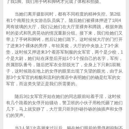
了我1脚。我们用手铐和脚铐才完成了体检和拍摄。
当她们离开摄影间时，都有不同程度的精神失控。第2组
有1个南斯拉夫女游击队员疯了。随后她们被裸体押进了1间4
周有玻璃的大厅，我们让她们在大厅里裸奔和蹲跳，根据奔跑
时的姿式和乳房晃动的情况重新分组。接下来，我们给她们又
带上了手铐和脚铐，然后让她们跪下。这时候候大厅的门打开
了进来3个裸体的男俘，年轻英俊，大厅的中央放上了3个床
垫，这时候又押进来3个着苏军制服的女军官，两个是少校，1
个是大尉，她们站在床垫后开始1个1个报自己的名字，军衔，
所属部队番号，随后把军衣全部脱光了，全身上下只剩1双靴
子，这时候跪在地上的女俘的眼里出现了失望的眼光，由于从
那3个女军官的相貌和流利的俄语中表明她们的确是红军的女
军官，而这类失望正是我们所需要的。
随后3位女军官开始在她们的同志眼前站着手淫，这时候
有几个跪着的女俘开始骚动，警卫班的小伙子用枪托砸了她们
几下，马上就安静了，大厅里只听到扑哧扑哧的抽插声和女俘
们的哭声。
当3人第1次高潮来过以后，躺在她们眼前的男俘都抑制不