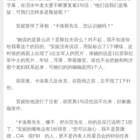
字幕，在泪水中老太婆不断重复着1句话：“他们说我们是叛
徒，可我们怎样多是叛徒呢？”
安妮暂停了录相，“卡洛斯先生，您认识她吗？”
“她说的是甚么语？是斯拉夫语么？对不起，我不知道你
给我看这个的目的。”安妮没有说话，用鼠标点了1下继续，这
时候的画面上出现了1位女军人的照片，准确的说是1位苏联红
军中士的照片，年轻，浑厚，带着微笑。谁也不会把她和刚才
那个老妇联系起来，可她们的的确确是同1个人。
胡里奥。卡洛斯几近休克，在昏倒之前，左手指了1下针
剂。
安妮给他进行了注射，胡里奥1句话也说不出来，好象癫
痫发作。
“卡洛斯先生，噢不，舒尔茨先生，你的反应已说明了1切
了。”安妮的嘴角边有1丝得意，“您可以放心，我不是莫撒
德，CIA 或FBI 的人，更不是内务人民委员会的特别任务