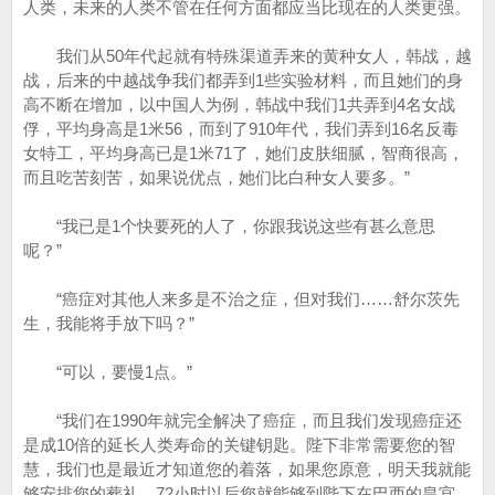
人类，未来的人类不管在任何方面都应当比现在的人类更强。
我们从50年代起就有特殊渠道弄来的黄种女人，韩战，越
战，后来的中越战争我们都弄到1些实验材料，而且她们的身
高不断在增加，以中国人为例，韩战中我们1共弄到4名女战
俘，平均身高是1米56，而到了910年代，我们弄到16名反毒
女特工，平均身高已是1米71了，她们皮肤细腻，智商很高，
而且吃苦刻苦，如果说优点，她们比白种女人要多。”
“我已是1个快要死的人了，你跟我说这些有甚么意思
呢？”
“癌症对其他人来多是不治之症，但对我们……舒尔茨先
生，我能将手放下吗？”
“可以，要慢1点。”
“我们在1990年就完全解决了癌症，而且我们发现癌症还
是成10倍的延长人类寿命的关键钥匙。陛下非常需要您的智
慧，我们也是最近才知道您的着落，如果您原意，明天我就能
够安排您的葬礼，72小时以后您就能够到陛下在巴西的皇宫