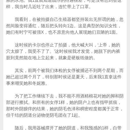
脓的水泡。我1直就知道战俘的待遇很差，可是没有想到会这
样，我当时几近吐了出来，连忙带上了口罩。
我看到，在被拍摄自己生殖器都坚持装出无所谓的她，忽
然间脸变得通红，随后把头转向1边。这是典型的知识女性，
她们有时宁可被强X，也不原意向他人展现她们丑陋的1面。
这时候的卡尔也停止了拍摄，他大喊大叫，‘上帝，她的
穴太臊了，我受不了了。’这时候候我才发觉，她脱下的内裤
脏到竟然能在地上立起来，就象是硬板纸做的。
其实，前两个被我们体检的女俘被捕还不到两个星期，而
她已超过两个月了，特别那时侯还是夏天，后来我1直拿这件
事来嘲笑她和冬妮雅。
为了把工作继续下去，我不能不用酒精棉花对她的脚和阴
部进行擦拭。和所有的女俘1样，她的阴户上也有指甲抓痕，
那时外阴臊痒的结果，她的阴毛色泽和稠密程度都属于正常，
但干结的阴道分泌物使阴毛团在了1起。
随后，我用器械撑开了她的阴道，和我预感的1样，白带