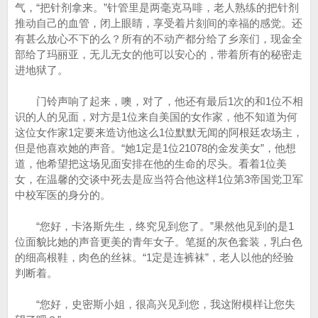
气，“把针剂拿来。”针管里是两毫克马啡，老人熟练的把针剂
推动自己的血管，闭上眼睛，享受着片刻间的幸福的感觉。还
有甚么放心不下的么？所有的不动产都分给了乡亲们，现金全
部给了玛丽亚，无儿无女的他可以安心的，带着所有的秘密走
进地狱了。
门铃声响了起来，噢，对了，他还有最后1次的和1位不相
识的人的见面，对方是1位来自美国的女作家，他不知道为何
这位女作家1定要来造访他这么1位默默无闻的阿根廷农场主，
但是他喜欢她的声音。“她1定是1位21078的金发美女”，他想
道，他希望把这场见面安排在他的生命的尽头。看着1位美
女，在温馨的交谈中死去是应当符合他这样1位第3帝国党卫军
中校军医的身分的。
“您好，卡洛斯先生，终究见到您了。”果然他见到的是1
位面貌比她的声音更美的青年女子。笔挺的灰色套装，乳白色
的细高根鞋，肉色的丝袜。“1定是连裤袜”，老人以他的经验
判断着。
“您好，史密斯小姐，很高兴见到您，我这附模样让您失