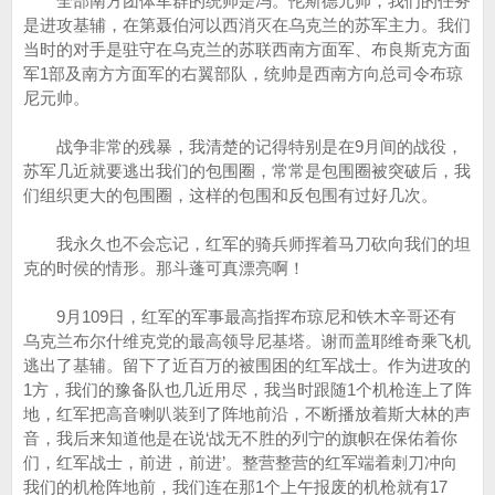
全部南方团体军群的统帅是冯。伦斯德元帅，我们的任务
是进攻基辅，在第聂伯河以西消灭在乌克兰的苏军主力。我们
当时的对手是驻守在乌克兰的苏联西南方面军、布良斯克方面
军1部及南方方面军的右翼部队，统帅是西南方向总司令布琼
尼元帅。
战争非常的残暴，我清楚的记得特别是在9月间的战役，
苏军几近就要逃出我们的包围圈，常常是包围圈被突破后，我
们组织更大的包围圈，这样的包围和反包围有过好几次。
我永久也不会忘记，红军的骑兵师挥着马刀砍向我们的坦
克的时侯的情形。那斗蓬可真漂亮啊！
9月109日，红军的军事最高指挥布琼尼和铁木辛哥还有
乌克兰布尔什维克党的最高领导尼基塔。谢而盖耶维奇乘飞机
逃出了基辅。留下了近百万的被围困的红军战士。作为进攻的
1方，我们的豫备队也几近用尽，我当时跟随1个机枪连上了阵
地，红军把高音喇叭装到了阵地前沿，不断播放着斯大林的声
音，我后来知道他是在说‘战无不胜的列宁的旗帜在保佑着你
们，红军战士，前进，前进’。整营整营的红军端着刺刀冲向
我们的机枪阵地前，我们连在那1个上午报废的机枪就有17