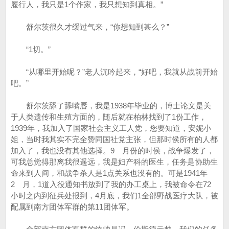
履行人，我只是1个作家，我只想知到真相。”
舒尔茨很久才缓过气来，“你想知到甚么？”
“1切。”
“从哪里开始呢？”老人沉吟起来，“好吧，我就从战前开始
吧。”
舒尔茨舔了舔嘴唇，我是1938年毕业的，博士论文是关
于人类遗传和生殖方面的，随后就在柏林找到了1份工作，
1939年，我加入了国家社会主义工人党，您要知道，安妮小
姐，当时我其实不完全赞同国社党主张，但那时侯所有的人都
加入了，我也没有其他选择。9 月份的时侯，战争爆发了，
可我总觉得那离我很遥远，我是妇产科的医生，任务是协助生
命来到人间，和战争杀人是1点关系也没有的。可是1941年
2 月，1道入役通知书放到了我的办工桌上，我被命令在72
小时之内到征兵处报到，4月底，我们1全部野战医疗大队，被
配属到南方团体军群的第11团体军。