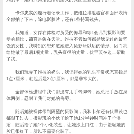
卡尔忠实的履行着记录工作，把维拉排泄器官和面部表情
全部拍了下来，除电影胶片，还有1些特写镜头。
我知道，女俘在体检时所受的侮辱和等1会儿到摄影间要
受的相比，简直是象在天堂。维拉不管如何都是我见过的最坚
强的女性，我特别的想知道她进入摄影班以后的情形。因而我
给她做了最后1项丈量，乳头直径的丈量，伏里茨在边上帮助
了我。
我们玩弄了维拉的奶头，我记得她的乳头平常状态直径是
1点7厘米，勃起后是2点1厘米，都是非常大的。
全部体检进程中我们都没有用手铐脚铐，她总把手放在身
体两侧，忍耐了我们对她的侮辱。
随后她被裸体带到隔壁的摄影间，我和卡尔还有伏里茨也
都跟了过去，摄影班的小伙子给了她1分半钟时间冲了个淋
浴，随后给了她1个小化装盒，让她涂上口红，由于羞耻她的
脸已很红了，所以不需要化装了。