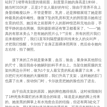
站到了1堵带有刻度的墙前面，刻度显示她的身高是1米68，
她当时310X岁，正是1个女人最好的年纪，除由于营养不良上
身显得略瘦以外，不管是臀部，乳房，还是脚都展现了她是那
种最美的成年雌性。微微下坠的乳房和宽大的胯部显示她有过
生育的经历。她没有之前那两个人的那种惶恐和无地自容，手
臂平静的放在两侧。我和摄影师还有警卫都看呆了。“——”她
真的有那末美么？您有她的照片么？“”没有，所有的照片我们
后来都烧毁了，我们1直等到隔壁摄影间传来女人的尖叫声，
才把我们惊醒，卡尔拍了全身正面裸体照两张，然后命令她向
左右转，拍了侧照。
接下来的工作就是量体重，血压，验血，量身体其他部位
的尺寸，随后我命令她躺到妇科手术台上。当架住她双腿的支
架向两边分开时，做为1个女人最宝贵的私处暴露了出来，卡
尔把灯光对准她的大腿根部，我们升高了支架，这样她的肛门
也露了出来，按动快门时，卡尔故意把她的脸也拍了进去。
由于抬高支架的原因，她的脚也翘得很高，这时候我嗅到
了1种死鱼和腐烂的水果混合的味道，味道是从她的脚上传来
的。她发黑的脚掌上有水泡愈合后的结痂，但还有两3处化了