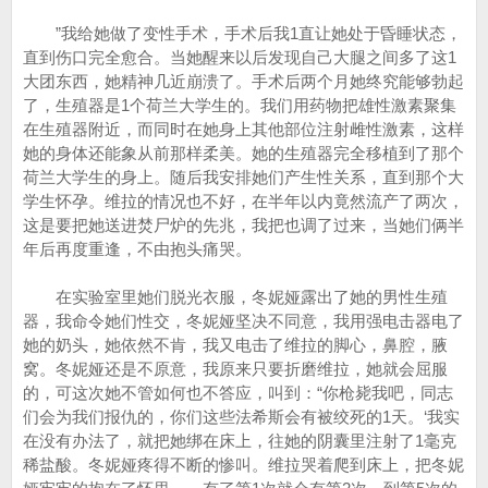
”我给她做了变性手术，手术后我1直让她处于昏睡状态，
直到伤口完全愈合。当她醒来以后发现自己大腿之间多了这1
大团东西，她精神几近崩溃了。手术后两个月她终究能够勃起
了，生殖器是1个荷兰大学生的。我们用药物把雄性激素聚集
在生殖器附近，而同时在她身上其他部位注射雌性激素，这样
她的身体还能象从前那样柔美。她的生殖器完全移植到了那个
荷兰大学生的身上。随后我安排她们产生性关系，直到那个大
学生怀孕。维拉的情况也不好，在半年以内竟然流产了两次，
这是要把她送进焚尸炉的先兆，我把也调了过来，当她们俩半
年后再度重逢，不由抱头痛哭。
在实验室里她们脱光衣服，冬妮娅露出了她的男性生殖
器，我命令她们性交，冬妮娅坚决不同意，我用强电击器电了
她的奶头，她依然不肯，我又电击了维拉的脚心，鼻腔，腋
窝。冬妮娅还是不原意，我原来只要折磨维拉，她就会屈服
的，可这次她不管如何也不答应，叫到：“你枪毙我吧，同志
们会为我们报仇的，你们这些法希斯会有被绞死的1天。‘我实
在没有办法了，就把她绑在床上，往她的阴囊里注射了1毫克
稀盐酸。冬妮娅疼得不断的惨叫。维拉哭着爬到床上，把冬妮