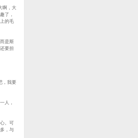
大啊，大
趣了，
上的毛
而是斯
还要担
吧，我要
一人，
心。可
多，与