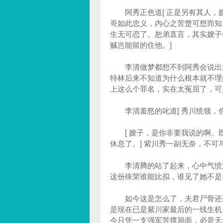
阿秀正色道[ 正是另有其人，
哥如此忠义，内心之苦楚可想而知
生无可恋了。恕弟直言，其实嫂子
贼岂能留的住他。]
李清做梦都想不到阿秀会说出这
特林后来不知道为什么根本就不理
上这么个罪名，实在太冤屈了，可
李清羞怒的叱道[ 秀川统领，你
[ 嫂子，是你非要我说的啊。
休息了。] 紫川秀一副无奈，不
李清腾的站了起来，心中气愤难
这份殊荣谁能比拟，谁见了她不是
如今这是怎么了，夫君尸骨还未
是现在已是紫川家最后的一线生机
今只凭一支强军苦撑局面，必是天