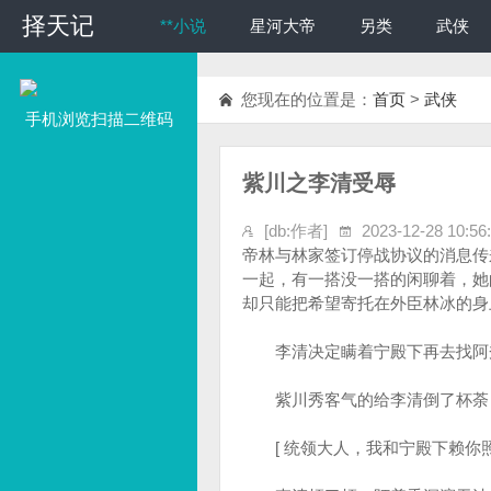
择天记
择天记
**小说
星河大帝
另类
武侠
您现在的位置是：
首页
>
武侠
手机浏览扫描二维码
紫川之李清受辱
[db:作者]
2023-12-28 10:56
帝林与林家签订停战协议的消息传
一起，有一搭没一搭的闲聊着，她
却只能把希望寄托在外臣林冰的身
李清决定瞒着宁殿下再去找阿秀
紫川秀客气的给李清倒了杯荼，关
[ 统领大人，我和宁殿下赖你照