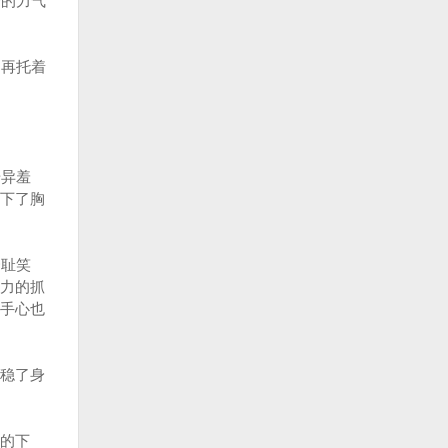
身的力气
，再托着
奇异羞
下了胸
秀耻笑
力的抓
手心也
稳了身
的下