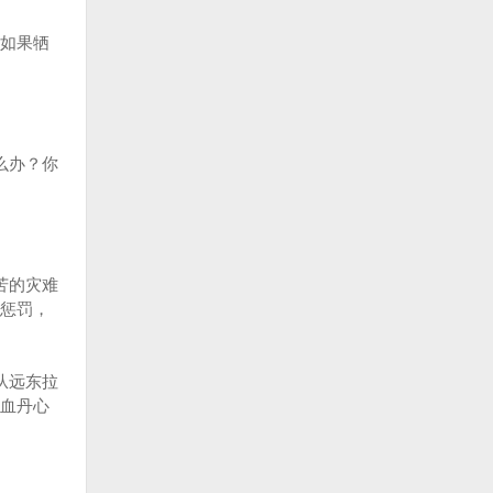
如果牺
么办？你
苦的灾难
惩罚，
从远东拉
血丹心