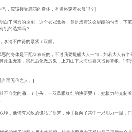
恶，应该接受惩罚的身体，有资格穿着衣服吗？]
白了阿秀的企图，这个衣冠禽兽，竟是想着这么龌龊的勾当，下流
有别的选择吗？
李清不由得的紧紧了双腿。
罪恶的身体是不配穿衣服的，不过我要提醒大人一句，如若大人有半
算此生无望，我死后化做厉鬼，上刀山下火海也要来找你算帐。] 李
言而无信之人。]
不自觉的涌上了心头，一双凤眼红红的快要哭了，她极力的克制着
。
峰，他饶有兴致的也站了起来，伸手捉向了其中一只用力一捏，口