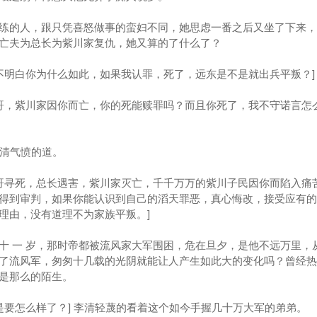
的人，跟只凭喜怒做事的蛮妇不同，她思虑一番之后又坐了下来，
亡夫为总长为紫川家复仇，她又算的了什么了？
明白你为什么如此，如果我认罪，死了，远东是不是就出兵平叛？]
哥，紫川家因你而亡，你的死能赎罪吗？而且你死了，我不守诺言怎
李清气愤的道。
哥寻死，总长遇害，紫川家灭亡，千千万万的紫川子民因你而陷入痛
得到审判，如果你能认识到自己的滔天罪恶，真心悔改，接受应有的
理由，没有道理不为家族平叛。]
 一 岁，那时帝都被流风家大军围困，危在旦夕，是他不远万里，
了流风军，匆匆十几载的光阴就能让人产生如此大的变化吗？曾经热
是那么的陌生。
要怎么样了？] 李清轻蔑的看着这个如今手握几十万大军的弟弟。