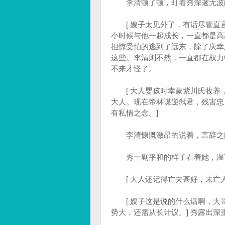
李清顿了顿，盯着秀深邃无波的眼
[ 嫂子太见外了，有话尽管直言
小时候与他一起成长，一直都是高
担惊受怕的逃到了远东，除了庆幸
这些。李清则不然，一直都在权力
不来才怪了。
[ 大人婴孩时幸蒙紫川氏收养
大人。现在帝林谋逆弑君，残害忠
有私情之念。]
李清慷慨激昂的说着，言辞之间
秀一副平和的样子看着她，温言道
[ 大人还记得亡夫甚好，未亡人
[ 嫂子这是说的什么话啊，大
势大，还需从长计议。] 秀露出深