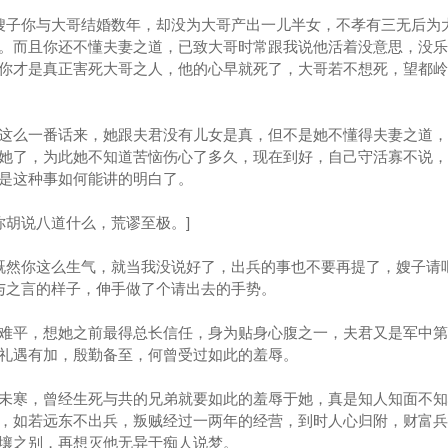
嫂子你与大哥结婚数年，却没为大哥产出一儿半女，不孝有三无后为
。而且你还不懂夫妻之道，已致大哥时常跟我说他活着没意思，没乐
你才是真正害死大哥之人，他的心早就死了，大哥若不想死，望都岭
么一番话来，她跟夫君没有儿女是真，但不是她不懂得夫妻之道，
她了，为此她不知道苦恼伤心了多久，现在到好，自己守活寡不说，
是这种事如何能讲的明白了。
胡说八道什么，荒谬至极。]
既然你这么生气，就当我没说好了，出兵的事也不要再提了，嫂子请
可与之言的样子，伸手做了个请出去的手势。
平，想她之前最得总长信任，身为贴身心腹之一，夫君又是军中第
礼遇有加，殷勤备至，何曾受过如此的羞辱。
寒，曾经生死与共的兄弟就要如此的羞辱于她，真是知人知面不知
，如若远东不出兵，叛贼经过一两年的经营，到时人心归附，财富兵
壤之别，再想灭他无异于痴人说梦。