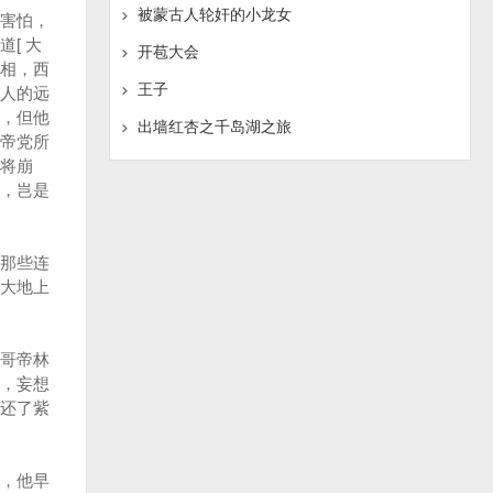
被蒙古人轮奸的小龙女
害怕，
[ 大
开苞大会
相，西
王子
人的远
，但他
出墙红杏之千岛湖之旅
帝党所
将崩
，岂是
那些连
大地上
哥帝林
，妄想
还了紫
，他早