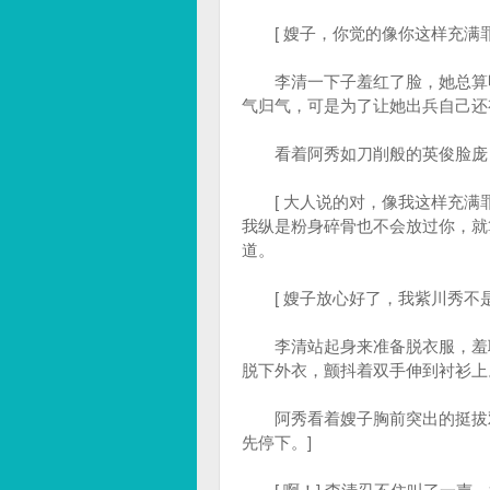
[ 嫂子，你觉的像你这样充满罪
李清一下子羞红了脸，她总算明
气归气，可是为了让她出兵自己还
看着阿秀如刀削般的英俊脸庞，
[ 大人说的对，像我这样充满
我纵是粉身碎骨也不会放过你，就
道。
[ 嫂子放心好了，我紫川秀不是
李清站起身来准备脱衣服，羞耻
脱下外衣，颤抖着双手伸到衬衫上
阿秀看着嫂子胸前突出的挺拔双
先停下。]