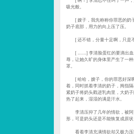
[ 啊！] 李清忍不住叫了一声
吸光般。
[ 嫂子，我先称称你罪恶的奶子
奶子底部，用力的向上压了压。
[ 还不错，分量十足啊，只是不
[ ……] 李清脸蛋红的要滴出
辱，让她久旷的身体里产生了一种
罩。
[ 哈哈，嫂子，你的罪恶好深啊
着，同时抓着李清的奶子，拇指隔
紧奶子将奶头戳进乳肉里，大奶子
热了起来，湿湿的满是汗水。
李清压抑了几年的情欲，被阿秀
形，可是奶头还是不能恢复成原状
看着李清充满情欲却又极力压制