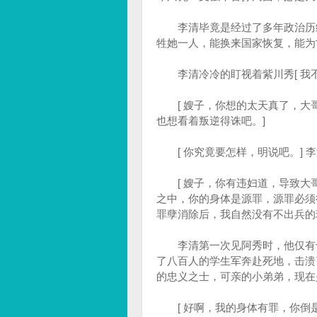
李清毕竟是经过了多年政治历练
牲她一人，能换来国家恢复，能为
李清冷冷的盯视着紫川秀[ 我不
[ 嫂子，你想的太天真了，大
也想看着叛逆得诛吧。]
[ 你究竟要怎样，明说吧。] 
[ 嫂子，你有违妇道，导致大
之中，你的身体是源罪，源罪必须
罪孽消除后，我自然没有不出兵的
李清第一次见阿秀时，他仅有十
了八百人的学生军奔赴死地，击溃
的忠义之士，可亲的小弟弟，现在
[ 好啊，我的身体有罪，你倒是