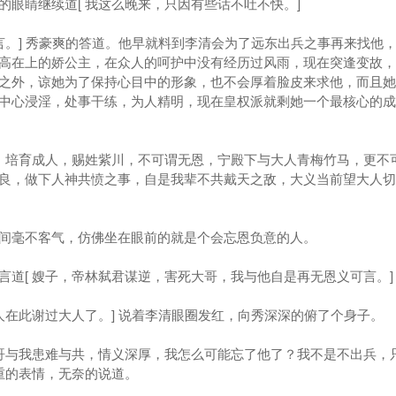
睛继续道[ 我这么晚来，只因有些话不吐不快。]
。] 秀豪爽的答道。他早就料到李清会为了远东出兵之事再来找他
高在上的娇公主，在众人的呵护中没有经历过风雨，现在突逢变故，
之外，谅她为了保持心目中的形象，也不会厚着脸皮来求他，而且她
中心浸淫，处事干练，为人精明，现在皇权派就剩她一个最核心的成
，培育成人，赐姓紫川，不可谓无恩，宁殿下与大人青梅竹马，更不
良，做下人神共愤之事，自是我辈不共戴天之敌，大义当前望大人切
毫不客气，仿佛坐在眼前的就是个会忘恩负意的人。
[ 嫂子，帝林弑君谋逆，害死大哥，我与他自是再无恩义可言。]
在此谢过大人了。] 说着李清眼圈发红，向秀深深的俯了个身子。
哥与我患难与共，情义深厚，我怎么可能忘了他了？我不是不出兵，
重的表情，无奈的说道。