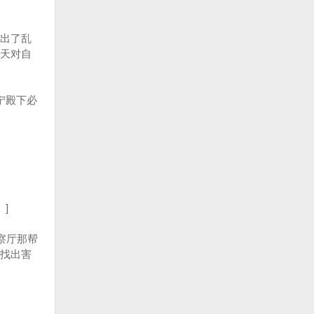
出了乱
天对自
宁殿下必
]
察厅那帮
找出害