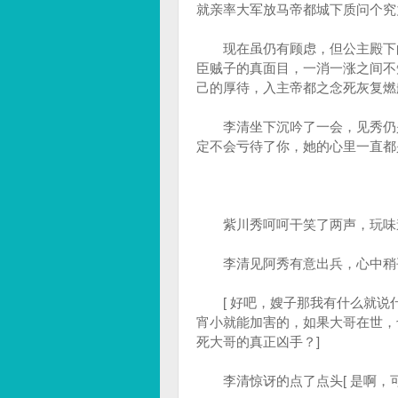
就亲率大军放马帝都城下质问个究
现在虽仍有顾虑，但公主殿下的
臣贼子的真面目，一消一涨之间不
己的厚待，入主帝都之念死灰复燃
李清坐下沉吟了一会，见秀仍是
定不会亏待了你，她的心里一直都
紫川秀呵呵干笑了两声，玩味道[
李清见阿秀有意出兵，心中稍平，
[ 好吧，嫂子那我有什么就说什
宵小就能加害的，如果大哥在世，
死大哥的真正凶手？]
李清惊讶的点了点头[ 是啊，可