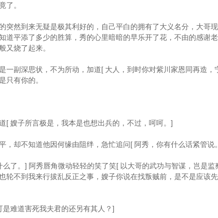
竟了。
突然到来无疑是极其利好的，自己平白的拥有了大义名分，大哥现
知道平添了多少的胜算，秀的心里暗暗的早乐开了花，不由的感谢老
般又烧了起来。
一副深思状，不为所动，加道[ 大人，到时你对紫川家恩同再造，
是只有你的。
 嫂子所言极是，我本是也想出兵的，不过，呵呵。]
却不知道他因何缘由阻绊，急忙追问[ 阿秀，你有什么话紧管说。
么了。] 阿秀唇角微动轻轻的笑了笑[ 以大哥的武功与智谋，岂是监
也轮不到我来行拔乱反正之事，嫂子你说在找叛贼前，是不是应该先
是难道害死我夫君的还另有其人？]