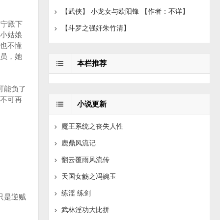
【武侠】 小龙女与欧阳锋 【作者：不详】
，宁殿下
【斗罗之强奸朱竹清】
小姑娘
也不懂
员，她
本栏推荐
可能负了
不可再
小说更新
魔王系统之丧失人性
鹿鼎风流记
翻云覆雨风流传
天国女觞之冯婉玉
练淫 练剑
只是逆贼
武林淫功大比拼