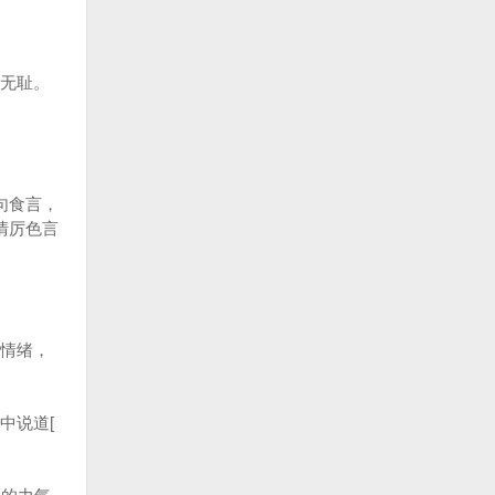
无耻。
句食言，
清厉色言
情绪，
中说道[