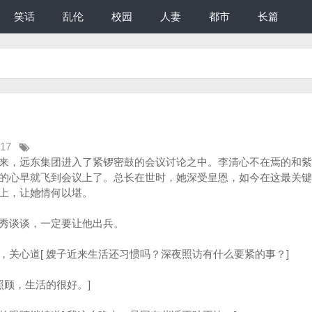
笑话
乱伦
校园
人妻
都市
长篇
:17
来，远东集团进入了紧锣密鼓的会议讨论之中。李清心不在焉的和紫
的心早就飞到会议上了。总长在世时，她深受皇恩，如今在这最关键
上，让她情何以堪。
谈谈，一定要让他出兵。
心道[ 嫂子近来生活还习惯吗？深夜照访有什么要紧的事？]
顾，生活的很好。]