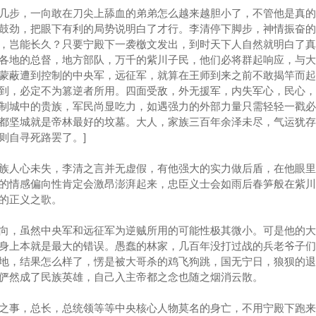
步，一向敢在刀尖上舔血的弟弟怎么越来越胆小了，不管他是真的
鼓劲，把眼下有利的局势说明白了才行。李清停下脚步，神情振奋的道
，岂能长久？只要宁殿下一袭檄文发出，到时天下人自然就明白了真
各地的总督，地方部队，万千的紫川子民，他们必将群起响应，与大
蒙蔽遭到控制的中央军，远征军，就算在王师到来之前不敢揭竿而起
到，必定不为篡逆者所用。四面受敌，外无援军，内失军心，民心，
制城中的贵族，军民尚显吃力，如遇强力的外部力量只需轻轻一戳必
都坚城就是帝林最好的坟墓。大人，家族三百年余泽未尽，气运犹存
则自寻死路罢了。]
人心未失，李清之言并无虚假，有他强大的实力做后盾，在他眼里
的情感偏向性肯定会激昂澎湃起来，忠臣义士会如雨后春笋般在紫川
的正义之歌。
，虽然中央军和远征军为逆贼所用的可能性极其微小。可是他的大
身上本就是最大的错误。愚蠢的林家，几百年没打过战的兵老爷子们
地，结果怎么样了，愣是被大哥杀的鸡飞狗跳，国无宁日，狼狈的退
俨然成了民族英雄，自己入主帝都之念也随之烟消云散。
事，总长，总统领等等中央核心人物莫名的身亡，不用宁殿下跑来