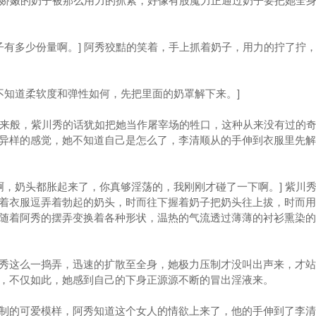
，娇嫩的奶子被那么用力的抓紧，好像有股魔力正通过奶子要把她全
有多少份量啊。] 阿秀狡黠的笑着，手上抓着奶子，用力的拧了拧
知道柔软度和弹性如何，先把里面的奶罩解下来。]
血来般，紫川秀的话犹如把她当作屠宰场的牲口，这种从来没有过的
异样的感觉，她不知道自己是怎么了，李清顺从的手伸到衣服里先解
，奶头都胀起来了，你真够淫荡的，我刚刚才碰了一下啊。] 紫川
着衣服逗弄着勃起的奶头，时而往下握着奶子把奶头往上拔，时而用
随着阿秀的摆弄变换着各种形状，温热的气流透过薄薄的衬衫熏染的
这么一捣弄，迅速的扩散至全身，她极力压制才没叫出声来，才站
，不仅如此，她感到自己的下身正源源不断的冒出淫液来。
的可爱模样，阿秀知道这个女人的情欲上来了，他的手伸到了李清