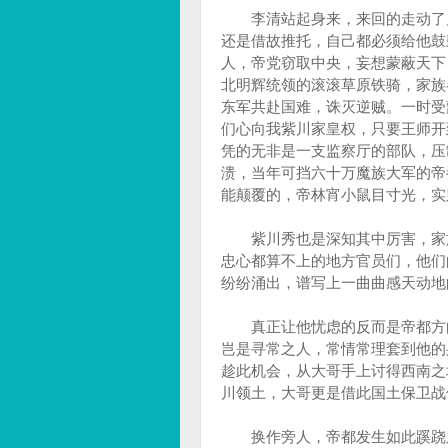
李清站起身来，来回的走动了几
还是借故推托，自己都必须给他鼓
人，帝党窃取中央，妄想蒙蔽天下
北明辉统领的滚滚草原铁骑，家族
东军共赴国难，诛灭逆贼。一时受
们心向我紫川家皇权，只要王师开
凭的无非是一支监察厅的部队，压
溃，当年可挡六十万魔族大军的帝
能颠覆的，帝林宵小鼠目寸光，实
紫川秀也是深知其中厉害，家族
忠心都算不上的地方官员们，他们
纷纷涌出，谱写上一曲曲感天动地
真正让他忧虑的反而是帝都方向
岂是寻常之人，常情常理套到他的
趁此机会，从大哥手上讨得西南之
川领土，大哥更是借此国土保卫战
换作旁人，帝都发生如此蹊跷之