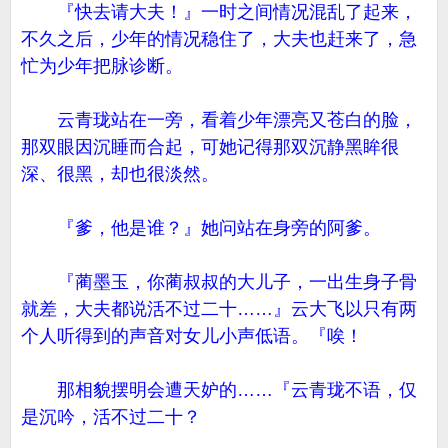
『快去请大夫！』一时之间情况混乱了起来，
不久之后，少年的情况稳住了，大夫也赶来了，急
忙为少年把脉诊断。
云青珑站在一旁，看着少年漂亮又苍白的脸，
那双眼因沉睡而合起，可她记得那双沉静黑眸很
深、很黑，却也很淡然。
『爹，他是谁？』她问站在身旁的阿爹。
『蔺墨玉，你蔺叔叔的大儿子，一出生身子骨
就差，大夫都说活不过二十……』云大飞以只有两
个人听得到的声音对女儿小声低语。『唉！
那相貌摆明会遭天妒的……『云青珑不语，仅
是沉吟，活不过二十？