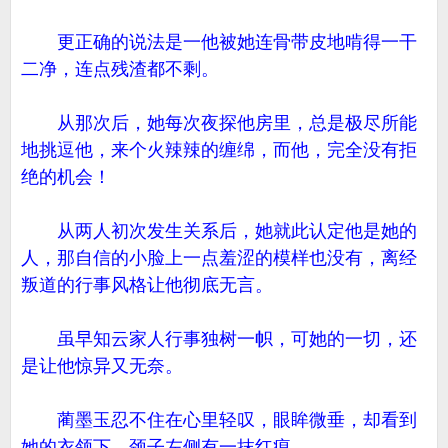
更正确的说法是一他被她连骨带皮地啃得一干
二净，连点残渣都不剩。
从那次后，她每次夜探他房里，总是极尽所能
地挑逗他，来个火辣辣的缠绵，而他，完全没有拒
绝的机会！
从两人初次发生关系后，她就此认定他是她的
人，那自信的小脸上一点羞涩的模样也没有，离经
叛道的行事风格让他彻底无言。
虽早知云家人行事独树一帜，可她的一切，还
是让他惊异又无奈。
蔺墨玉忍不住在心里轻叹，眼眸微垂，却看到
她的衣领下、颈子左侧有一抹红痕。