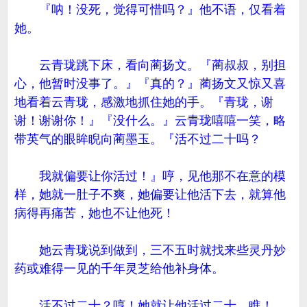
『呐！没死，觉得可惜吗？』他不语，仅看着
她。
云青珑跳下床，看向蔺扬文。『蔺叔叔，别担
心，他暂时没事了。』『真的？』蔺扬文又惊又喜
地看着云青珑，感激地抓住她的手。『青珑，谢
谢！谢谢你！』『没什么。』云青珑嘻嘻一笑，略
带英气的眼眸睨向蔺墨玉。『活不过二十吗？
我就偏要让你活过！』哼，见他那不在意的模
样，她就一肚子不爽，她偏要让他活下去，就算他
病得再痛苦，她也不让他死！
她云青珑说到做到，三不五时就找来些灵丹妙
药或难得一见的千年灵芝给他补身体。
活不过二十？哼！她就让他活过二十，瞧！