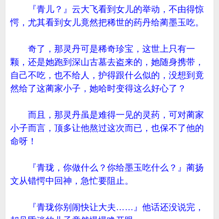
『青儿？』云大飞看到女儿的举动，不由得惊
愕，尤其看到女儿竟然把稀世的药丹给蔺墨玉吃。
奇了，那灵丹可是稀奇珍宝，这世上只有一
颗，还是她跑到深山古墓去盗来的，她随身携带，
自己不吃，也不给人，护得跟什么似的，没想到竟
然给了这蔺家小子，她哈时变得这么好心了？
而且，那灵丹虽是难得一见的灵药，可对蔺家
小子而言，顶多让他熬过这次而已，也保不了他的
命呀！
『青珑，你做什么？你给墨玉吃什么？』蔺扬
文从错愕中回神，急忙要阻止。
『青珑你别闹快让大夫……』他话还没说完，