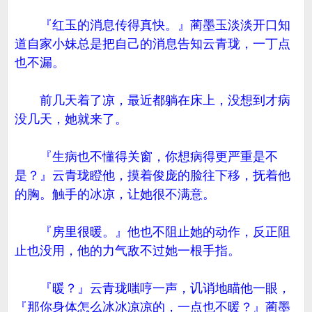
『红玉的消息传得真快。』蔺墨玉淡淡开口知
道自家小妹总是把自己的消息告知云青珑，一丁点
也不漏。
前几天着了凉，最近都躺在床上，没想到才病
没几天，她就来了。
『生病也不懂得关窗，你想病得更严重是不
是？』云青珑瞪他，摸着俊庞的脸往下移，抚着他
的胸。触手的冰凉，让她很不满意。
『房里很暖。』他也不阻止她的动作，反正阻
止也没用，他的力气敌不过她一根手指。
『暖？』云青珑嗤哼一声，讥诮地瞄他一眼，
『那你身体怎么冰冰凉凉的，一点也不暖？』蔺墨