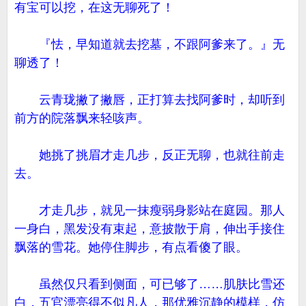
有宝可以挖，在这无聊死了！
『怯，早知道就去挖墓，不跟阿爹来了。』无
聊透了！
云青珑撇了撇唇，正打算去找阿爹时，却听到
前方的院落飘来轻咳声。
她挑了挑眉才走几步，反正无聊，也就往前走
去。
才走几步，就见一抹瘦弱身影站在庭园。那人
一身白，黑发没有束起，意披散于肩，伸出手接住
飘落的雪花。她停住脚步，有点看傻了眼。
虽然仅只看到侧面，可已够了……肌肤比雪还
白，五官漂亮得不似凡人，那优雅沉静的模样，仿