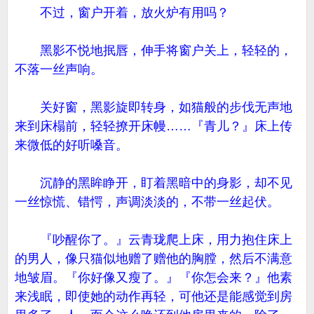
不过，窗户开着，放火炉有用吗？
黑影不悦地抿唇，伸手将窗户关上，轻轻的，
不落一丝声响。
关好窗，黑影旋即转身，如猫般的步伐无声地
来到床榻前，轻轻撩开床幔……『青儿？』床上传
来微低的好听嗓音。
沉静的黑眸睁开，盯着黑暗中的身影，却不见
一丝惊慌、错愕，声调淡淡的，不带一丝起伏。
『吵醒你了。』云青珑爬上床，用力抱住床上
的男人，像只猫似地赠了赠他的胸膛，然后不满意
地皱眉。『你好像又瘦了。』『你怎会来？』他素
来浅眠，即使她的动作再轻，可他还是能感觉到房