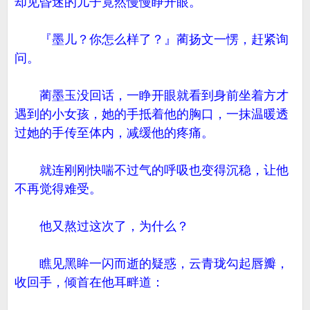
却见昏迷的儿子竟然慢慢睁开眼。
『墨儿？你怎么样了？』蔺扬文一愣，赶紧询
问。
蔺墨玉没回话，一睁开眼就看到身前坐着方才
遇到的小女孩，她的手抵着他的胸口，一抹温暖透
过她的手传至体内，减缓他的疼痛。
就连刚刚快喘不过气的呼吸也变得沉稳，让他
不再觉得难受。
他又熬过这次了，为什么？
瞧见黑眸一闪而逝的疑惑，云青珑勾起唇瓣，
收回手，倾首在他耳畔道：