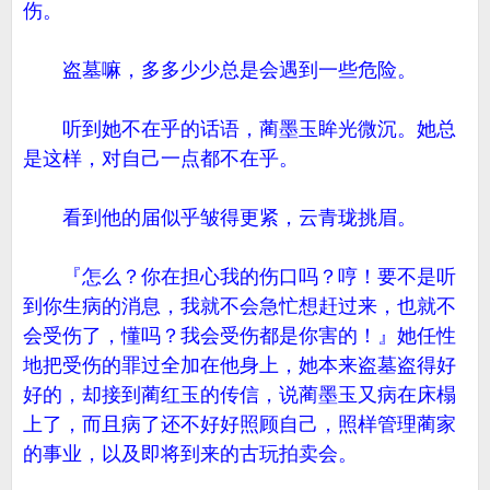
伤。
盗墓嘛，多多少少总是会遇到一些危险。
听到她不在乎的话语，蔺墨玉眸光微沉。她总
是这样，对自己一点都不在乎。
看到他的届似乎皱得更紧，云青珑挑眉。
『怎么？你在担心我的伤口吗？哼！要不是听
到你生病的消息，我就不会急忙想赶过来，也就不
会受伤了，懂吗？我会受伤都是你害的！』她任性
地把受伤的罪过全加在他身上，她本来盗墓盗得好
好的，却接到蔺红玉的传信，说蔺墨玉又病在床榻
上了，而且病了还不好好照顾自己，照样管理蔺家
的事业，以及即将到来的古玩拍卖会。