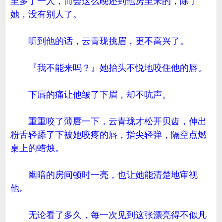
里多了一人，而会这么晚还到他房里来的，除了
她，没有别人了。
听到他的话，云青珑挑眉，更不高兴了。
『我不能来吗？』她抬头不悦地咬住他的唇。
下唇的痛让他皱了下眉，却不吭声。
重重咬了薄唇一下，云青珑才松开贝齿，伸出
粉舌轻舔了下被她咬疼的唇，指尖轻弹，隔空点燃
桌上的蜡烛。
幽暗的房间顿时一亮，也让她能清楚地审视
他。
无论看了多久，每一次见到这张漂亮得不似凡