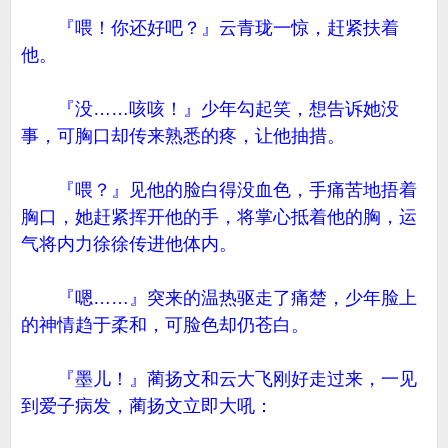
『喂！你还好吧？』云青珑一惊，赶紧扶着
他。
『没……咳咳！』少年勾起笑，想告诉她没
事，可胸口却传来熟悉的疼，让他抽措。
『喂？』见他的脸白得没血色，手痛苦地捂着
胸口，她赶紧挥开他的手，将掌心抵着他的胸，运
气将内力徐徐传进他体内。
『嗯……』突来的温热驱走了痛楚，少年脸上
的神情趋于柔和，可脸色却仍苍白。
『墨儿！』蔺扬文和云大飞刚好走过来，一见
到爱子病发，蔺扬文立即大吼：