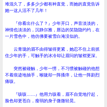
堆混久了，多多少少都有种直觉，而她的直觉告诉
她一这人活不了几年！
『你看出什么了？』少年开口，声音淡淡的，
神情也淡淡的，沉静尔雅，唇边的笑隐隐约约，在
一片雪色中，他仿佛要被雪白淹没似的。
云青珑的眉不由得皱得更紧，她忍不住上前抓
住少年的手，可触手的冰冷却让眉问的皱褶更深。
突然被碰触，少年一愣，不习惯被触碰的他想
不着痕迹地抽手，喉咙却一阵搔痒，让他一阵剧烈
痛咳。
『咳咳……』他用力咳着，眉不自觉地拧起，
脸色却更苍白，瘦弱的身子微微轻晃。