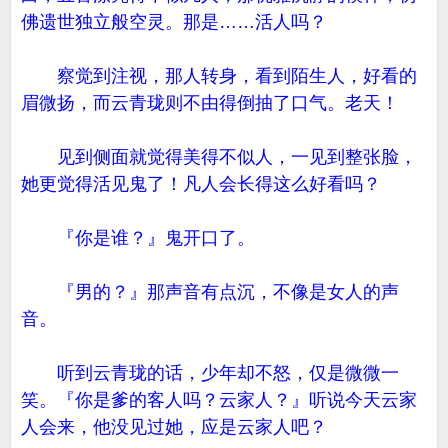
佛遗世独立般空灵。那是……活人吗？
察觉到注视，那人转身，看到陌生人，好看的
眉微扬，而云青珑则不由得倒抽了口气。老天！
见到侧面就觉得美得不似人，一见到整张脸，
她更觉得活见鬼了！凡人会长得这么好看吗？
『你是谁？』鬼开口了。
『男的？』那声音有点沉，不像是女人的声
音。
听到云青珑的话，少年却不怒，仅是微微一
笑。『你是爹的客人吗？云家人？』听说今天云家
人会来，他没见过她，应是云家人吧？