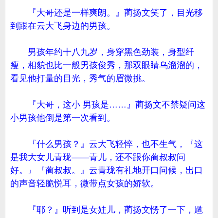
『大哥还是一样爽朗。』蔺扬文笑了，目光移
到跟在云大飞身边的男孩。
男孩年约十八九岁，身穿黑色劲装，身型纤
瘦，相貌也比一般男孩俊秀，那双眼睛乌溜溜的，
看见他打量的目光，秀气的眉微挑。
『大哥，这小 男孩是……』蔺扬文不禁疑问这
小男孩他倒是第一次看到。
『什么男孩？』云大飞轻悴，也不生气，『这
是我大女儿青珑——青儿，还不跟你蔺叔叔问
好。』『蔺叔叔。』云青珑有礼地开口问候，出口
的声音轻脆悦耳，微带点女孩的娇软。
『耶？』听到是女娃儿，蔺扬文愣了一下，尴