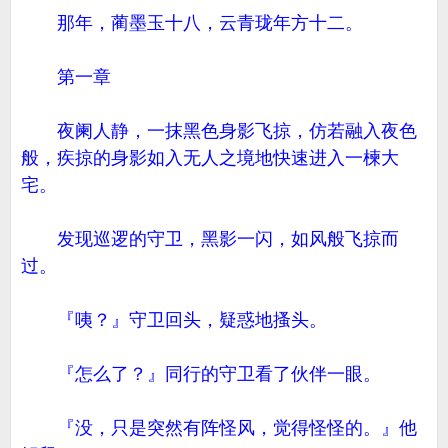
那年，蔺墨玉十八，云青珑年方十二。
第一章
夜阑人静，一抹黑色身影飞掠，仿若融入夜色
般，疾掠的身影如入无人之境地快速进入一楝大
宅。
发现巡逻的守卫，黑影一闪，如风般飞掠而
过。
『咦？』守卫回头，疑惑地搔头。
『怎么了？』同行的守卫看了伙伴一眼。
『没，只是突然有阵怪风，觉得怪怪的。』他