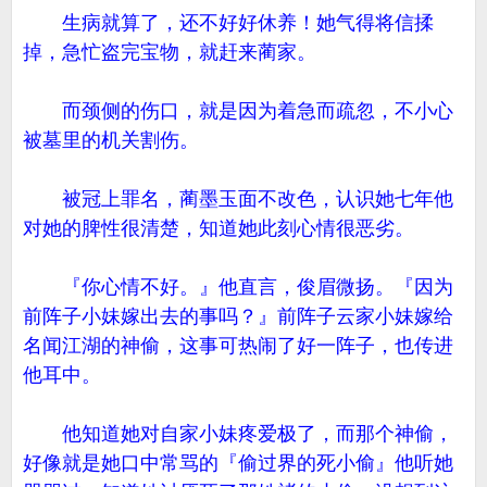
生病就算了，还不好好休养！她气得将信揉
掉，急忙盗完宝物，就赶来蔺家。
而颈侧的伤口，就是因为着急而疏忽，不小心
被墓里的机关割伤。
被冠上罪名，蔺墨玉面不改色，认识她七年他
对她的脾性很清楚，知道她此刻心情很恶劣。
『你心情不好。』他直言，俊眉微扬。『因为
前阵子小妹嫁出去的事吗？』前阵子云家小妹嫁给
名闻江湖的神偷，这事可热闹了好一阵子，也传进
他耳中。
他知道她对自家小妹疼爱极了，而那个神偷，
好像就是她口中常骂的『偷过界的死小偷』他听她