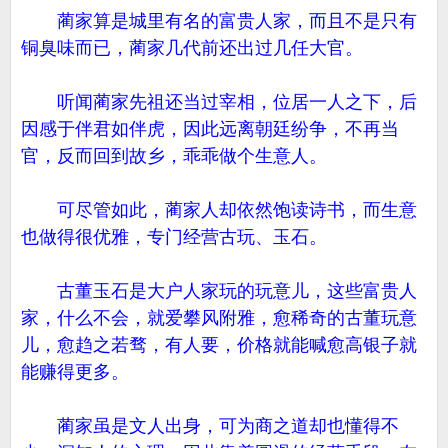
蔺家算是城里有名的富贵人家，而且不是只有
铜臭味而已，蔺家几代前还出过几任大官。
听闻蔺家先祖还当过宰相，位居一人之下，后
因感于伴君如伴虎，因此远离朝廷纷争，不再当
官，反而回到故乡，乖乖做个生意人。
可尽管如此，蔺家人却依然饱读诗书，而生意
也做得很优雅，专门经营古玩、玉石。
古董玉石是大户人家玩的玩意儿，这些富贵人
家，什么不会，就爱攀风附雅，愈稀奇的古董玩意
儿，愈趋之若骛，有人要，价格就能喊愈高银子就
能赚得更多。
蔺家虽是文人出身，可为商之道却也懂得不