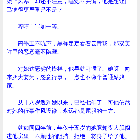
染上风寒，却还不注意，睡觉不关窗，他是想让自
己病得更严重是不是？
哼哼！罪加一等。
蔺墨玉不吭声，黑眸定定看着云青珑，那双美
眸里的恶意毫不隐藏。
对她这恶劣的模样，他早就习惯了。她呀，向
来胆大妄为，恣意行事，一点也不像个普通姑娘
家。
从十八岁遇到她以来，已经七年了，可他依然
对她的行事作风没辙，永远都是屈服的一方。
就如同四年前，年仅十五岁的她竟趁夜大胆闯
进他房里，不顾他的阻挡、拒绝，将身子给了他。