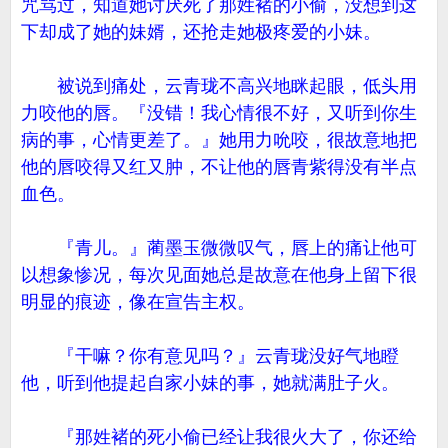
咒骂过，知道她讨厌死了那姓褚的小偷，没想到这
下却成了她的妹婿，还抢走她极疼爱的小妹。
被说到痛处，云青珑不高兴地眯起眼，低头用
力咬他的唇。『没错！我心情很不好，又听到你生
病的事，心情更差了。』她用力吮咬，很故意地把
他的唇咬得又红又肿，不让他的唇青紫得没有半点
血色。
『青儿。』蔺墨玉微微叹气，唇上的痛让他可
以想象惨况，每次见面她总是故意在他身上留下很
明显的痕迹，像在宣告主权。
『干嘛？你有意见吗？』云青珑没好气地瞪
他，听到他提起自家小妹的事，她就满肚子火。
『那姓褚的死小偷已经让我很火大了，你还给