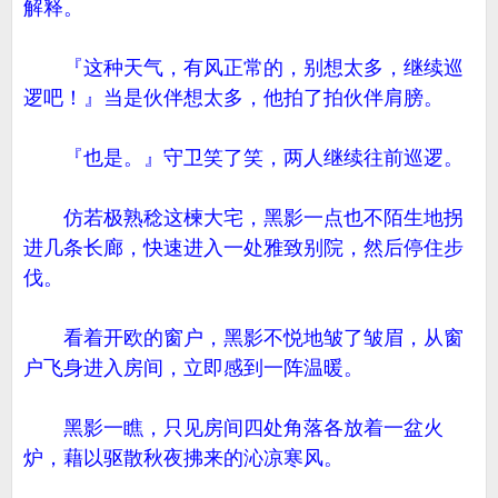
解释。
『这种天气，有风正常的，别想太多，继续巡
逻吧！』当是伙伴想太多，他拍了拍伙伴肩膀。
『也是。』守卫笑了笑，两人继续往前巡逻。
仿若极熟稔这楝大宅，黑影一点也不陌生地拐
进几条长廊，快速进入一处雅致别院，然后停住步
伐。
看着开欧的窗户，黑影不悦地皱了皱眉，从窗
户飞身进入房间，立即感到一阵温暖。
黑影一瞧，只见房间四处角落各放着一盆火
炉，藉以驱散秋夜拂来的沁凉寒风。