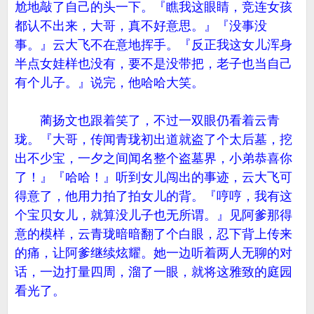
尬地敲了自己的头一下。『瞧我这眼睛，竞连女孩
都认不出来，大哥，真不好意思。』『没事没
事。』云大飞不在意地挥手。『反正我这女儿浑身
半点女娃样也没有，要不是没带把，老子也当自己
有个儿子。』说完，他哈哈大笑。
蔺扬文也跟着笑了，不过一双眼仍看着云青
珑。『大哥，传闻青珑初出道就盗了个太后墓，挖
出不少宝，一夕之间闻名整个盗墓界，小弟恭喜你
了！』『哈哈！』听到女儿闯出的事迹，云大飞可
得意了，他用力拍了拍女儿的背。『哼哼，我有这
个宝贝女儿，就算没儿子也无所谓。』见阿爹那得
意的模样，云青珑暗暗翻了个白眼，忍下背上传来
的痛，让阿爹继续炫耀。她一边听着两人无聊的对
话，一边打量四周，溜了一眼，就将这雅致的庭园
看光了。