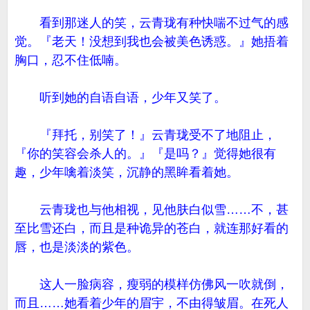
看到那迷人的笑，云青珑有种快喘不过气的感
觉。『老天！没想到我也会被美色诱惑。』她捂着
胸口，忍不住低喃。
听到她的自语自语，少年又笑了。
『拜托，别笑了！』云青珑受不了地阻止，
『你的笑容会杀人的。』『是吗？』觉得她很有
趣，少年噙着淡笑，沉静的黑眸看着她。
云青珑也与他相视，见他肤白似雪……不，甚
至比雪还白，而且是种诡异的苍白，就连那好看的
唇，也是淡淡的紫色。
这人一脸病容，瘦弱的模样仿佛风一吹就倒，
而且……她看着少年的眉宇，不由得皱眉。在死人