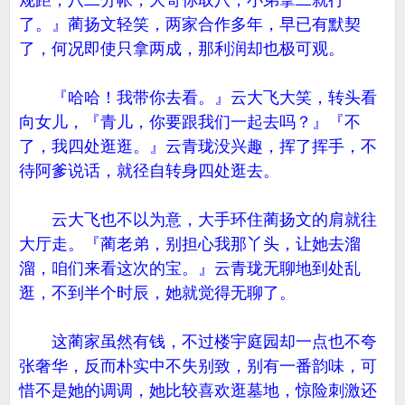
规距，八二分帐，大哥你取八，小弟拿二就行
了。』蔺扬文轻笑，两家合作多年，早已有默契
了，何况即使只拿两成，那利润却也极可观。
『哈哈！我带你去看。』云大飞大笑，转头看
向女儿，『青儿，你要跟我们一起去吗？』『不
了，我四处逛逛。』云青珑没兴趣，挥了挥手，不
待阿爹说话，就径自转身四处逛去。
云大飞也不以为意，大手环住蔺扬文的肩就往
大厅走。『蔺老弟，别担心我那丫头，让她去溜
溜，咱们来看这次的宝。』云青珑无聊地到处乱
逛，不到半个时辰，她就觉得无聊了。
这蔺家虽然有钱，不过楼宇庭园却一点也不夸
张奢华，反而朴实中不失别致，别有一番韵味，可
惜不是她的调调，她比较喜欢逛墓地，惊险刺激还