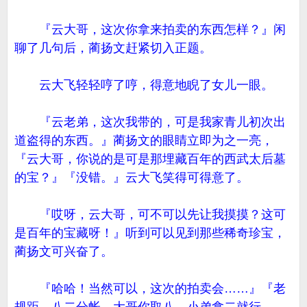
『云大哥，这次你拿来拍卖的东西怎样？』闲
聊了几句后，蔺扬文赶紧切入正题。
云大飞轻轻哼了哼，得意地睨了女儿一眼。
『云老弟，这次我带的，可是我家青儿初次出
道盗得的东西。』蔺扬文的眼睛立即为之一亮，
『云大哥，你说的是可是那埋藏百年的西武太后墓
的宝？』『没错。』云大飞笑得可得意了。
『哎呀，云大哥，可不可以先让我摸摸？这可
是百年的宝藏呀！』听到可以见到那些稀奇珍宝，
蔺扬文可兴奋了。
『哈哈！当然可以，这次的拍卖会……』『老