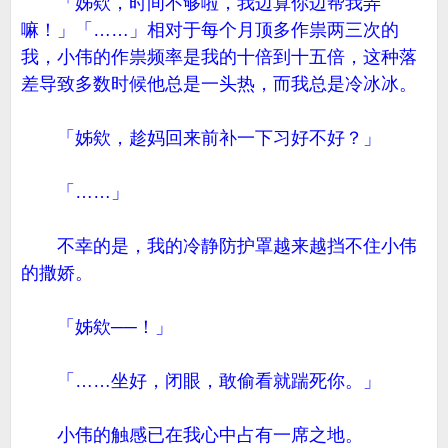
「姊欸，时间不够啦，我边算你边帮我弄
嘛！」「……」相对于每个月顶多作祟两三次的
我，小伟的作祟频率是我的十倍到十五倍，这种落
差导致多数时候他总是一头热，而我总是冷冰冰。
「姊欸，趁妈回来前补一下习好不好？」
「……」
不幸的是，我的冷静防护罩越来越挡不住小伟
的撒娇。
「姊欸──！」
「……坐好，闭眼，敢偷看就踹死你。」
小伟的触感已在我心中占有一席之地。