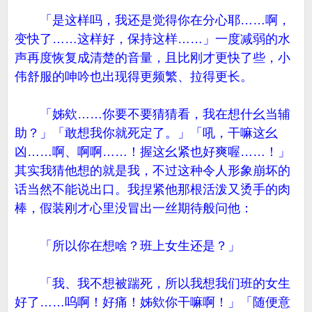
「是这样吗，我还是觉得你在分心耶……啊，
变快了……这样好，保持这样……」一度减弱的水
声再度恢复成清楚的音量，且比刚才更快了些，小
伟舒服的呻吟也出现得更频繁、拉得更长。
「姊欸……你要不要猜猜看，我在想什幺当辅
助？」「敢想我你就死定了。」「吼，干嘛这幺
凶……啊、啊啊……！握这幺紧也好爽喔……！」
其实我猜他想的就是我，不过这种令人形象崩坏的
话当然不能说出口。我捏紧他那根活泼又烫手的肉
棒，假装刚才心里没冒出一丝期待般问他：
「所以你在想啥？班上女生还是？」
「我、我不想被踹死，所以我想我们班的女生
好了……呜啊！好痛！姊欸你干嘛啊！」「随便意