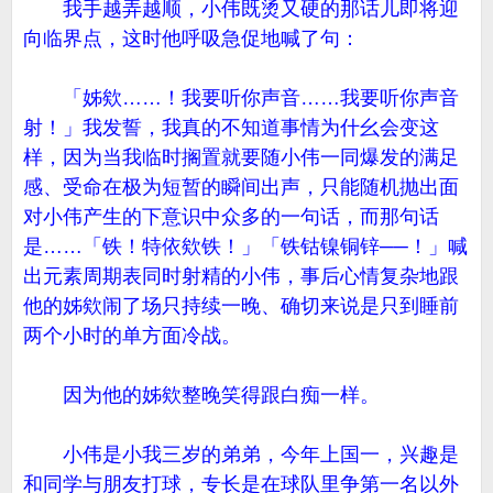
我手越弄越顺，小伟既烫又硬的那话儿即将迎
向临界点，这时他呼吸急促地喊了句：
「姊欸……！我要听你声音……我要听你声音
射！」我发誓，我真的不知道事情为什幺会变这
样，因为当我临时搁置就要随小伟一同爆发的满足
感、受命在极为短暂的瞬间出声，只能随机抛出面
对小伟产生的下意识中众多的一句话，而那句话
是……「铁！特依欸铁！」「铁钴镍铜锌──！」喊
出元素周期表同时射精的小伟，事后心情复杂地跟
他的姊欸闹了场只持续一晚、确切来说是只到睡前
两个小时的单方面冷战。
因为他的姊欸整晚笑得跟白痴一样。
小伟是小我三岁的弟弟，今年上国一，兴趣是
和同学与朋友打球，专长是在球队里争第一名以外