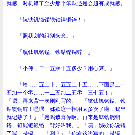
就感，时机错了至少那个笨瓜还是会超有成就感。
「钪钛钒铬锰铁钴镍铜锌！」
「照我划的组别来念。」
「钪钛钒铬锰、铁钴镍铜锌！」
「小伟，二十五乘十五多少？用心算。」
「蛤……五二十、五五二十五……下面是二十
五加一个零……一二五加二五零，三七五！」
「嗯，再来背一次刚刚写的。」「钪钛钒铬锰、铁
钴镍铜锌！嘿嘿，姊欸这一招用太多次了啦，我早
就记熟了！」「是吗恭喜你啊。再来是钇锆铌钼
鎝、钌铑钯银铬，背好叫我。」「咦，姊欸你说错
了喔，是镉。」「啊？」「你看这边写的，是镉，