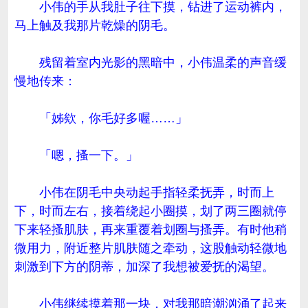
小伟的手从我肚子往下摸，钻进了运动裤内，
马上触及我那片乾燥的阴毛。
残留着室内光影的黑暗中，小伟温柔的声音缓
慢地传来：
「姊欸，你毛好多喔……」
「嗯，搔一下。」
小伟在阴毛中央动起手指轻柔抚弄，时而上
下，时而左右，接着绕起小圈摸，划了两三圈就停
下来轻搔肌肤，再来重覆着划圈与搔弄。有时他稍
微用力，附近整片肌肤随之牵动，这股触动轻微地
刺激到下方的阴蒂，加深了我想被爱抚的渴望。
小伟继续摸着那一块，对我那暗潮汹涌了起来