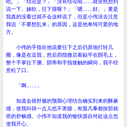
吧。」「结论是？」「没有结论啦……就突然想到
说一下。姊欸，往下摸喔？」「嗯……好。」要是
我真的没看过就不会这样说了，但是小伟没去注意
我说「不要想乱来」的原因，这是他单纯可爱的地
方。
小伟的手指在他说要往下之后仍原地打转几
圈，像是在逗我，然后四指微启着贴平在阴毛上，
整个手掌往下挪。阴蒂和手指接触的瞬间，我不经
意松了口。
「啊……」
知道会很舒服的预期心理结合确实到来的酥麻
感，使我叫得一点儿也不害臊，有股凡事都按部就
班的舒畅感。小伟不知道我的愉快源自何处这点也
使我开心。