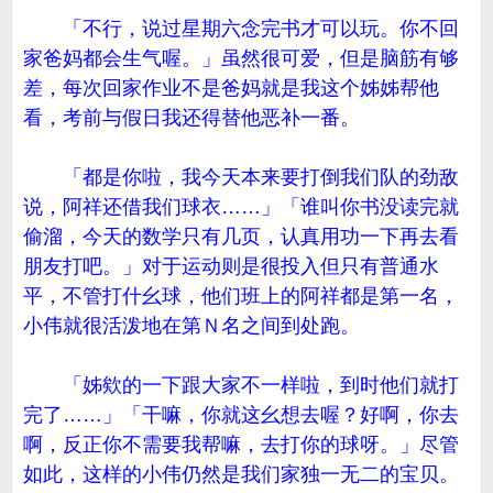
「不行，说过星期六念完书才可以玩。你不回
家爸妈都会生气喔。」虽然很可爱，但是脑筋有够
差，每次回家作业不是爸妈就是我这个姊姊帮他
看，考前与假日我还得替他恶补一番。
「都是你啦，我今天本来要打倒我们队的劲敌
说，阿祥还借我们球衣……」「谁叫你书没读完就
偷溜，今天的数学只有几页，认真用功一下再去看
朋友打吧。」对于运动则是很投入但只有普通水
平，不管打什幺球，他们班上的阿祥都是第一名，
小伟就很活泼地在第Ｎ名之间到处跑。
「姊欸的一下跟大家不一样啦，到时他们就打
完了……」「干嘛，你就这幺想去喔？好啊，你去
啊，反正你不需要我帮嘛，去打你的球呀。」尽管
如此，这样的小伟仍然是我们家独一无二的宝贝。