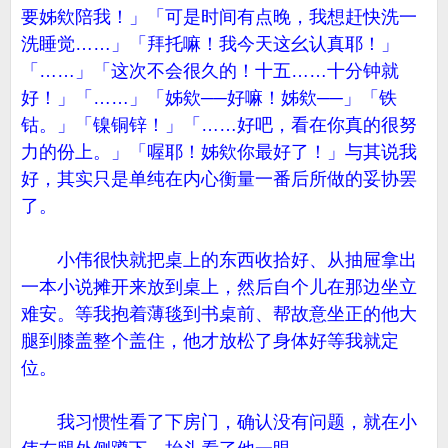
要姊欸陪我！」「可是时间有点晚，我想赶快洗一
洗睡觉……」「拜托嘛！我今天这幺认真耶！」
「……」「这次不会很久的！十五……十分钟就
好！」「……」「姊欸──好嘛！姊欸──」「铁
钴。」「镍铜锌！」「……好吧，看在你真的很努
力的份上。」「喔耶！姊欸你最好了！」与其说我
好，其实只是单纯在内心衡量一番后所做的妥协罢
了。
小伟很快就把桌上的东西收拾好、从抽屉拿出
一本小说摊开来放到桌上，然后自个儿在那边坐立
难安。等我抱着薄毯到书桌前、帮故意坐正的他大
腿到膝盖整个盖住，他才放松了身体好等我就定
位。
我习惯性看了下房门，确认没有问题，就在小