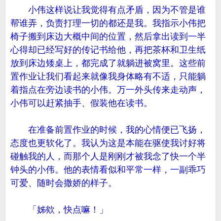
小伟这样说让我觉得有点矛盾，因为不管是谁
帮谁弄，负责打理一切的都还是我。我指示小伟把
椅子搬到床边大概中间的位置，然后拿出读到一半
心得却已经写好的传记书给他，再把茶杯和卫生纸
放到床边矮桌上，都完成了就躺进被窝里。这些前
置作业让我们看起来就像我身体略有不适，只能躺
着指点在旁边读书的小伟。万一外头传来走动声，
小伟可以赶紧抽手、假装他在读书。
在准备前置作业的时候，我的心情便已飞扬，
态度也更软化了。我认为这是本能在驱使我讨好将
碰触我的人，而那个人是刚刚才被我念了快一个半
钟头的小伟。他的表情看似和平常一样，一副乖巧
可爱、随时会撒娇的样子。
「姊欸，快点嘛！」