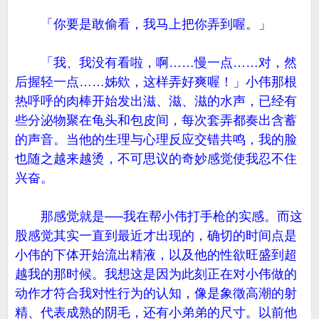
「你要是敢偷看，我马上把你弄到喔。」
「我、我没有看啦，啊……慢一点……对，然
后握轻一点……姊欸，这样弄好爽喔！」小伟那根
热呼呼的肉棒开始发出滋、滋、滋的水声，已经有
些分泌物聚在龟头和包皮间，每次套弄都奏出含蓄
的声音。当他的生理与心理反应交错共鸣，我的脸
也随之越来越烫，不可思议的奇妙感觉使我忍不住
兴奋。
那感觉就是──我在帮小伟打手枪的实感。而这
股感觉其实一直到最近才出现的，确切的时间点是
小伟的下体开始流出精液，以及他的性欲旺盛到超
越我的那时候。我想这是因为此刻正在对小伟做的
动作才符合我对性行为的认知，像是象徵高潮的射
精、代表成熟的阴毛，还有小弟弟的尺寸。以前他