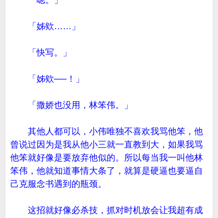
「嗯。」
「姊欸……」
「快写。」
「姊欸──！」
「撒娇也没用，林笨伟。」
其他人都可以，小伟唯独不喜欢我骂他笨，他
曾说过因为是我从他小三就一直教到大，如果我骂
他笨就好像是要放弃他似的。所以每当我一叫他林
笨伟，他就知道事情大条了，就算是硬逼也要逼自
己克服念书遇到的瓶颈。
这招就好像必杀技，抓对时机放会让我超有成