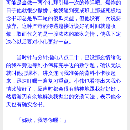
可能是当做一两个礼拜引爆一次的炸弹吧。爆炸的
日子他就很少撒娇，被我逼到变成班上那些死板地
念书却总是吊车尾的傻瓜类型，但他没有一次说要
放弃。这种严苛的待遇越接近说好的时间就越收
敛，取而代之的是一股浓浓的歉疚之情，使我下定
决心以后要对小伟更好一点。
当时针与分针指向八点二十，已没那幺情绪化
的我在旁边等到小伟算完手边的数学题，确认无误
就叫他把课本、讲义连同我准备的背科小卡收起
来，迅速叮嘱一遍复习重点。小伟也看得出来我心
情比较好了，应声时都会很有精神地跟我好好好，
然后游刃有余地解决我抛出的突袭问法，表示他今
天也有确实念书。
「姊欸，我等你喔！」