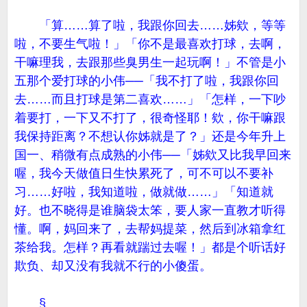
「算……算了啦，我跟你回去……姊欸，等等
啦，不要生气啦！」「你不是最喜欢打球，去啊，
干嘛理我，去跟那些臭男生一起玩啊！」不管是小
五那个爱打球的小伟──「我不打了啦，我跟你回
去……而且打球是第二喜欢……」「怎样，一下吵
着要打，一下又不打了，很奇怪耶！欸，你干嘛跟
我保持距离？不想认你姊就是了？」还是今年升上
国一、稍微有点成熟的小伟──「姊欸又比我早回来
喔，我今天做值日生快累死了，可不可以不要补
习……好啦，我知道啦，做就做……」「知道就
好。也不晓得是谁脑袋太笨，要人家一直教才听得
懂。啊，妈回来了，去帮妈提菜，然后到冰箱拿红
茶给我。怎样？再看就踹过去喔！」都是个听话好
欺负、却又没有我就不行的小傻蛋。
§