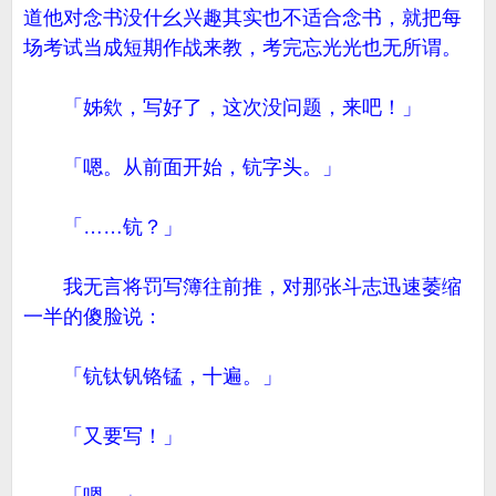
道他对念书没什幺兴趣其实也不适合念书，就把每
场考试当成短期作战来教，考完忘光光也无所谓。
「姊欸，写好了，这次没问题，来吧！」
「嗯。从前面开始，钪字头。」
「……钪？」
我无言将罚写簿往前推，对那张斗志迅速萎缩
一半的傻脸说：
「钪钛钒铬锰，十遍。」
「又要写！」