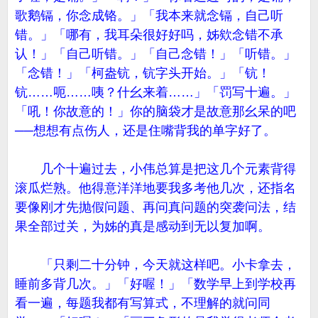
歌鹅镉，你念成铬。」「我本来就念镉，自己听
错。」「哪有，我耳朵很好好吗，姊欸念错不承
认！」「自己听错。」「自己念错！」「听错。」
「念错！」「柯盎钪，钪字头开始。」「钪！
钪……呃……咦？什幺来着……」「罚写十遍。」
「吼！你故意的！」你的脑袋才是故意那幺呆的吧
──想想有点伤人，还是住嘴背我的单字好了。
几个十遍过去，小伟总算是把这几个元素背得
滚瓜烂熟。他得意洋洋地要我多考他几次，还指名
要像刚才先抛假问题、再问真问题的突袭问法，结
果全部过关，为姊的真是感动到无以复加啊。
「只剩二十分钟，今天就这样吧。小卡拿去，
睡前多背几次。」「好喔！」「数学早上到学校再
看一遍，每题我都有写算式，不理解的就问同