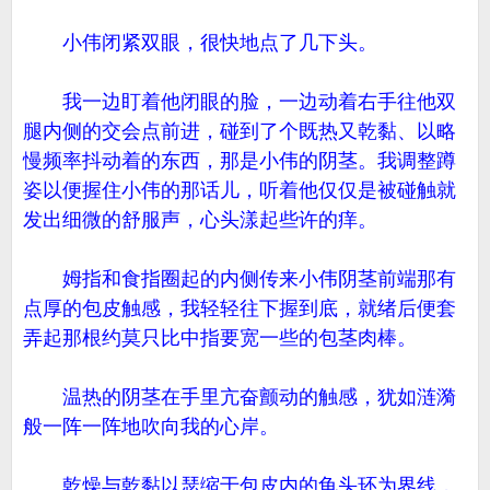
小伟闭紧双眼，很快地点了几下头。
我一边盯着他闭眼的脸，一边动着右手往他双
腿内侧的交会点前进，碰到了个既热又乾黏、以略
慢频率抖动着的东西，那是小伟的阴茎。我调整蹲
姿以便握住小伟的那话儿，听着他仅仅是被碰触就
发出细微的舒服声，心头漾起些许的痒。
姆指和食指圈起的内侧传来小伟阴茎前端那有
点厚的包皮触感，我轻轻往下握到底，就绪后便套
弄起那根约莫只比中指要宽一些的包茎肉棒。
温热的阴茎在手里亢奋颤动的触感，犹如涟漪
般一阵一阵地吹向我的心岸。
乾燥与乾黏以瑟缩于包皮内的龟头环为界线，