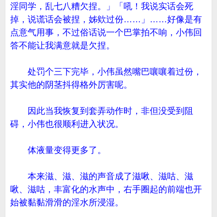
淫同学，乱七八糟欠捏。」「吼！我说实话会死
掉，说谎话会被捏，姊欸过份……」……好像是有
点意气用事，不过俗话说一个巴掌拍不响，小伟回
答不能让我满意就是欠捏。
处罚个三下完毕，小伟虽然嘴巴嚷嚷着过份，
其实他的阴茎抖得格外厉害呢。
因此当我恢复到套弄动作时，非但没受到阻
碍，小伟也很顺利进入状况。
体液量变得更多了。
本来滋、滋、滋的声音成了滋啾、滋咕、滋
啾、滋咕，丰富化的水声中，右手圈起的前端也开
始被黏黏滑滑的淫水所浸湿。