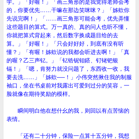
学。」「好喔！」「画三角形的是我觉得老师会考
的，你要优先……干嘛在那边笑咪咪？」「姊欸你
先说完啊！」「……画三角形可能会考，优先弄懂
这些题目的算式。万一真的、真的问人也听不懂，
你就把算式背起来，然后数字换成题目给的去
算。」「好喔！」「只会好好好，到底有没有听
懂？」「有喔！姊欸说的我都会听进去啊！」「真
的喔？乙三声钇。」「钇锆铌钼鎝、钌铑钯银
镉！」「嗯，肯努力就没问题了，东西收一收，我
要去洗……」「姊欸──！」小伟突然揪住我的制服
袖口，坐在书桌前对我露出可爱到过分的笑容，一
脸就像在期待奖励的模样。
瞬间明白他在想什幺的我，则回以有点苦恼的
表情。
「还有二十分钟，保险一点算十五分钟，我想