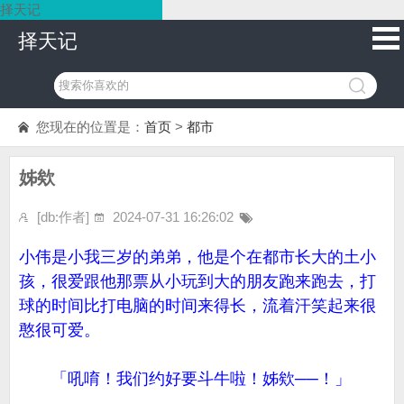
择天记
择天记
您现在的位置是：
首页
>
都市
姊欸
[db:作者]
2024-07-31 16:26:02
小伟是小我三岁的弟弟，他是个在都市长大的土小
孩，很爱跟他那票从小玩到大的朋友跑来跑去，打
球的时间比打电脑的时间来得长，流着汗笑起来很
憨很可爱。
「吼唷！我们约好要斗牛啦！姊欸──！」