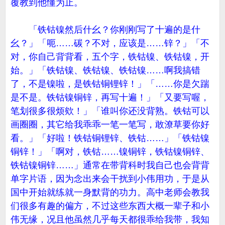
覆教到他懂为止。
「铁钴镍然后什幺？你刚刚写了十遍的是什
幺？」「呃……碳？不对，应该是……锌？」「不
对，你自己背背看，五个字，铁钴镍、铁钴镍，开
始。」「铁钴镍、铁钴镍、铁钴镍……啊我搞错
了，不是镍啦，是铁钴铜锂锌！」「……你是欠踹
是不是。铁钴镍铜锌，再写十遍！」「又要写喔，
笔划很多很烦欸！」「谁叫你还没背熟。铁钴可以
画圈圈，其它给我乖乖一笔一笔写，敢潦草要你好
看。」「好啦！铁钴铜锂锌、铁钴……」「铁钴镍
铜锌！」「啊对，铁钴……镍铜锌，铁钴镍铜锌、
铁钴镍铜锌……」通常在带背科时我自己也会背背
单字片语，因为念出来会干扰到小伟用功，于是从
国中开始就练就一身默背的功力。高中老师会教我
们很多有趣的偏方，不过这些东西大概一辈子和小
伟无缘，况且他虽然几乎每天都很乖给我带，我知