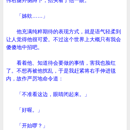
伟右腿外侧蹲下，抬头看了他一眼。
「姊欸……」
他充满纯粹期待的表现方式，就是语气轻柔到
让人觉得他很可爱。不过这个世界上大概只有我会
傻傻地中招吧。
看着他、知道待会要做的事情，害我也脸红
了。不想再被他扰乱，于是我赶紧将右手伸进毯
内，故作严厉地命令道：
「不准看这边，眼睛闭起来。」
「好喔。」
「开始啰？」