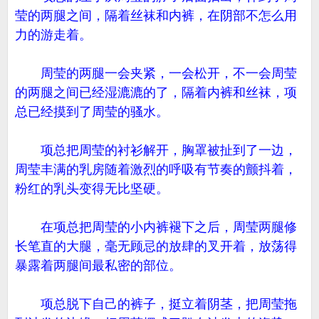
莹的两腿之间，隔着丝袜和内裤，在阴部不怎么用
力的游走着。
周莹的两腿一会夹紧，一会松开，不一会周莹
的两腿之间已经湿漉漉的了，隔着内裤和丝袜，项
总已经摸到了周莹的骚水。
项总把周莹的衬衫解开，胸罩被扯到了一边，
周莹丰满的乳房随着激烈的呼吸有节奏的颤抖着，
粉红的乳头变得无比坚硬。
在项总把周莹的小内裤褪下之后，周莹两腿修
长笔直的大腿，毫无顾忌的放肆的叉开着，放荡得
暴露着两腿间最私密的部位。
项总脱下自己的裤子，挺立着阴茎，把周莹拖