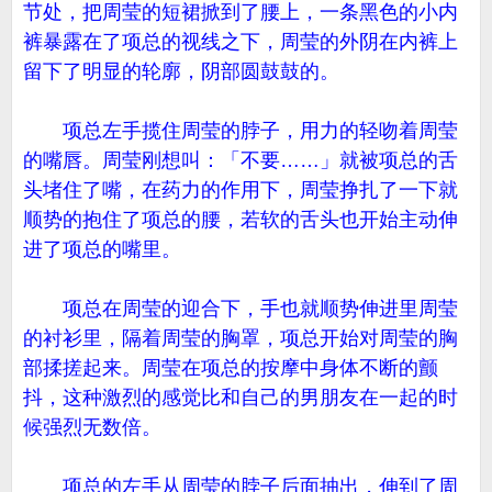
节处，把周莹的短裙掀到了腰上，一条黑色的小内
裤暴露在了项总的视线之下，周莹的外阴在内裤上
留下了明显的轮廓，阴部圆鼓鼓的。
项总左手揽住周莹的脖子，用力的轻吻着周莹
的嘴唇。周莹刚想叫：「不要……」就被项总的舌
头堵住了嘴，在药力的作用下，周莹挣扎了一下就
顺势的抱住了项总的腰，若软的舌头也开始主动伸
进了项总的嘴里。
项总在周莹的迎合下，手也就顺势伸进里周莹
的衬衫里，隔着周莹的胸罩，项总开始对周莹的胸
部揉搓起来。周莹在项总的按摩中身体不断的颤
抖，这种激烈的感觉比和自己的男朋友在一起的时
候强烈无数倍。
项总的左手从周莹的脖子后面抽出，伸到了周