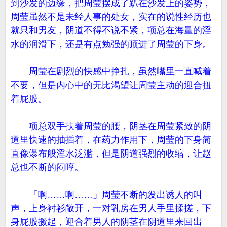
到沙发的边缘，把周莹摆成了趴在沙发上的姿势，
周莹虽然不是未经人事的处女，实在的说性经历也
就只和男友，阴道不得不说不紧，项总在海量的淫
水的润滑下，还是有点勉强的顶进了周莹的下身。
周莹在剧烈的快感中挣扎，虽然嘴里一直喊着
不要，但是内心中的无比渴望让周莹主动的迎合扭
着屁股。
项总双手扶着周莹的腰，阴茎在周莹紧致的阴
道里快速的抽插着，在药力作用下，周莹的下身简
直像瀑布般淫水泛滥，但是阴道强烈的收缩，让赵
总也不断的闷哼。
「啊……啊……」周莹不断的发出诱人的叫
声，上身衬衫敞开，一对乳房在男人手里揉搓，下
身屁股撅起，迎合着男人的阴茎在阴道里来回出