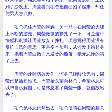
欲火中烧。项总突然站了起来，把周莹从椅子上扶
到了沙发上。周莹看到项总把自己抱了起来，却任
凭男人怎么做。
项总抓住周莹的脚踝，另一只手在周莹的大腿
上不断的游走。周莹微微的挣扎了一下，可是这种
快感和刺激让周莹放弃了挣扎，项总觉得周莹没有
反抗自己的意思，更是变本加利，从沙发上站起身
来，抱着周莹白嫩而又发烫的脸蛋，毫无忌惮的啃
了上去。
周莹的此时药效发作，浑身已经酸软无力，周
莹已是插翅难飞。周莹抬头望向林总，希望林总可
以帮自己解围，可是林总看了周莹一眼，就借故出
去了。
项总见林总已然出去，项总便骑在周莹的膝关