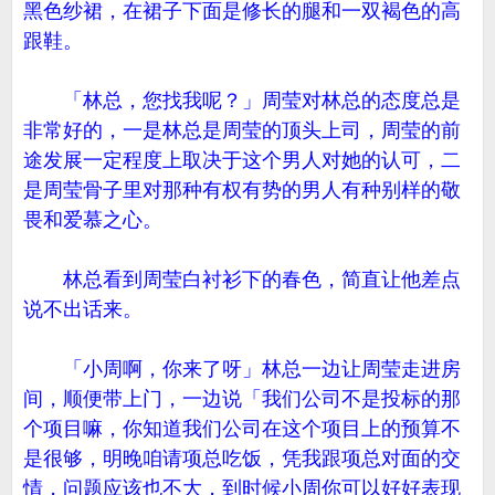
黑色纱裙，在裙子下面是修长的腿和一双褐色的高
跟鞋。
「林总，您找我呢？」周莹对林总的态度总是
非常好的，一是林总是周莹的顶头上司，周莹的前
途发展一定程度上取决于这个男人对她的认可，二
是周莹骨子里对那种有权有势的男人有种别样的敬
畏和爱慕之心。
林总看到周莹白衬衫下的春色，简直让他差点
说不出话来。
「小周啊，你来了呀」林总一边让周莹走进房
间，顺便带上门，一边说「我们公司不是投标的那
个项目嘛，你知道我们公司在这个项目上的预算不
是很够，明晚咱请项总吃饭，凭我跟项总对面的交
情，问题应该也不大，到时候小周你可以好好表现