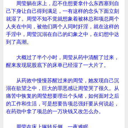
周莹躺在床上，忍不住想要拿什么东西塞到自
己下身让自己得到满足，一有这样的念头下面立刻
就湿了。周莹不知不觉就想象着被林总和项总两个
人夹在中间，被他们两个人同时奸淫，就在这样的
手淫中，周莹沉溺在自己的幻象之中，在幻想中达
到了高潮。
大概过了半个小时，周莹从药中清醒了过来，
醒来发现屁股底下的床单已经湿了一大片了。
从药效中慢慢苏醒过来的周莹，她发现自己沉
溺在欲望之中，巨大的罪恶感让周莹哭了很久。从
痛苦中恢复的周莹想要理出个头绪，如何面对之后
的工作和生活，可是想要告项总强奸要从何说起，
在药劲中拿了项总的一万块钱又改怎么办。
周莹在床上辗转反侧，一夜难眠。