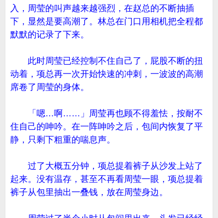
入，周莹的叫声越来越强烈，在赵总的不断抽插
下，显然是要高潮了。林总在门口用相机把全程都
默默的记录了下来。
此时周莹已经控制不住自己了，屁股不断的扭
动着，项总再一次开始快速的冲刺，一波波的高潮
席卷了周莹的身体。
「嗯…啊……」周莹再也顾不得羞怯，按耐不
住自己的呻吟。在一阵呻吟之后，包间内恢复了平
静，只剩下粗重的喘息声。
过了大概五分钟，项总提着裤子从沙发上站了
起来。没有温存，甚至不再看周莹一眼，项总提着
裤子从包里抽出一叠钱，放在周莹身边。