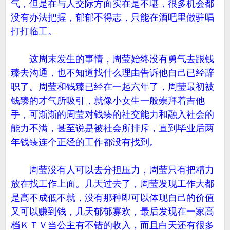
气，但是在与人交际方面实在是不堪，很多机会都
没有办法把握，郁郁不得志，只能在酒吧里做驻唱
打打临工。
这周末发生的事情，周莹始终没有勇气去跟钱
臻去沟通，也不知道找什么理由告诉他自己已经辞
职了。周莹和钱臻已经在一起六年了，周莹最初被
钱臻的才气所吸引，就像小女生一般崇拜着吉他
手，可渐渐的周莹对钱臻的社交能力和融入社会的
能力不满，甚至说是被社会所排斥，直到毕业后两
年钱臻连个正经的工作都没有找到。
周莹没有人可以去分担压力，周莹只有把精力
放在找工作上面。几天过去了，周莹发现工作大都
是高不成低不就，没有那种即可以体现自己的价值
又可以赚到钱，几天郁郁寡欢，最后发现在一家高
档ＫＴＶ当公主有不错的收入，而且白天还有很多