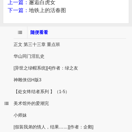
上一篇：
邂逅白虎女
下一篇：
地铁上的活春图
随便看看
正文 第三十三章 重点班
华山同门淫乱史
[异世之绿帽系统][4]作者：绿之友
神雕侠侣H版3
【处女终结者系列 】（1-5）
美术馆外的爱潮完
小师妹
[假装我弟的情人，结果……][作者：企鹅]