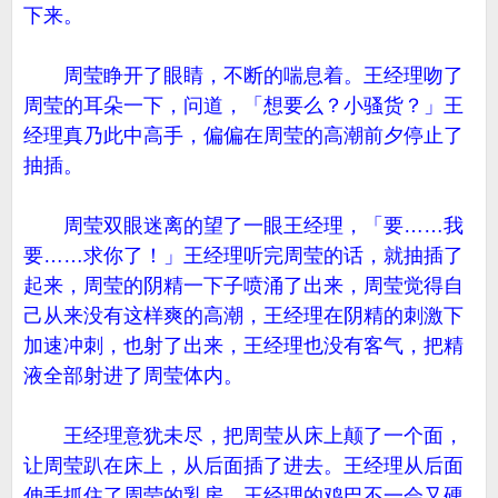
下来。
周莹睁开了眼睛，不断的喘息着。王经理吻了
周莹的耳朵一下，问道，「想要么？小骚货？」王
经理真乃此中高手，偏偏在周莹的高潮前夕停止了
抽插。
周莹双眼迷离的望了一眼王经理，「要……我
要……求你了！」王经理听完周莹的话，就抽插了
起来，周莹的阴精一下子喷涌了出来，周莹觉得自
己从来没有这样爽的高潮，王经理在阴精的刺激下
加速冲刺，也射了出来，王经理也没有客气，把精
液全部射进了周莹体内。
王经理意犹未尽，把周莹从床上颠了一个面，
让周莹趴在床上，从后面插了进去。王经理从后面
伸手抓住了周莹的乳房，王经理的鸡巴不一会又硬