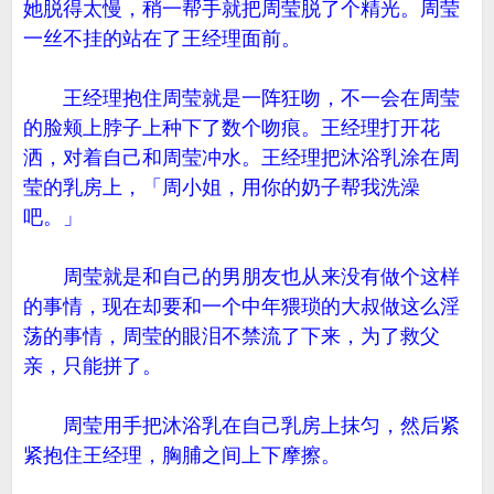
她脱得太慢，稍一帮手就把周莹脱了个精光。周莹
一丝不挂的站在了王经理面前。
王经理抱住周莹就是一阵狂吻，不一会在周莹
的脸颊上脖子上种下了数个吻痕。王经理打开花
洒，对着自己和周莹冲水。王经理把沐浴乳涂在周
莹的乳房上，「周小姐，用你的奶子帮我洗澡
吧。」
周莹就是和自己的男朋友也从来没有做个这样
的事情，现在却要和一个中年猥琐的大叔做这么淫
荡的事情，周莹的眼泪不禁流了下来，为了救父
亲，只能拼了。
周莹用手把沐浴乳在自己乳房上抹匀，然后紧
紧抱住王经理，胸脯之间上下摩擦。