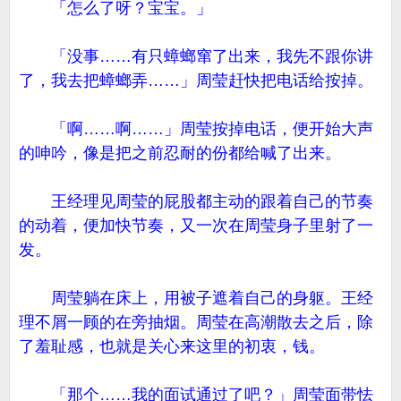
「怎么了呀？宝宝。」
「没事……有只蟑螂窜了出来，我先不跟你讲
了，我去把蟑螂弄……」周莹赶快把电话给按掉。
「啊……啊……」周莹按掉电话，便开始大声
的呻吟，像是把之前忍耐的份都给喊了出来。
王经理见周莹的屁股都主动的跟着自己的节奏
的动着，便加快节奏，又一次在周莹身子里射了一
发。
周莹躺在床上，用被子遮着自己的身躯。王经
理不屑一顾的在旁抽烟。周莹在高潮散去之后，除
了羞耻感，也就是关心来这里的初衷，钱。
「那个……我的面试通过了吧？」周莹面带怯