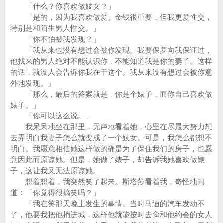
「什么？你喜欢做妓女？」
「是的，因为我喜欢做爱。金钱很重要，但我更爱性交，
特别是和陌生男人性交。」
「你不怕被我发现？」
「我从来也没有想过会被你发现。我要保罗向我保证过，
他找来的男人绝对不能认识你，不能知道我是你的妻子。这样
的话，就没人会告诉你我在干这个。我从来没有想过会被你意
外地发现。」
「那么，最后的答案就是，你是个婊子，而你自己喜欢做
婊子。」
「你可以这么说。」
我呆呆地坐在那里，无声地看着她，心里在尽最大努力想
去弄明白我妻子怎么就变成了一个妓女。可是，我怎么都想不
明白。我愿意相信她这样做的确是为了保住我们的房子，也愿
意因此而原谅她。但是，她做了婊子，却告诉我她喜欢做婊
子，这让我又无法原谅她。
想着想着，我突然笑了起来。斯塔莎看着我，奇怪地问
道：「你觉得很搞笑吗？」
「我在笑那天晚上发生的事情。当时马迪的汽车发动不
了，他要我把他捎进城，这样他就能按时去肏和他约会的女人