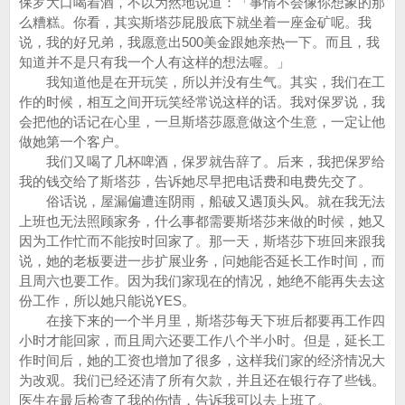
保罗大口喝着酒，不以为然地说道：「事情不会像你想象的那
么糟糕。你看，其实斯塔莎屁股底下就坐着一座金矿呢。我
说，我的好兄弟，我愿意出500美金跟她亲热一下。而且，我
知道并不是只有我一个人有这样的想法喔。」
我知道他是在开玩笑，所以并没有生气。其实，我们在工
作的时候，相互之间开玩笑经常说这样的话。我对保罗说，我
会把他的话记在心里，一旦斯塔莎愿意做这个生意，一定让他
做她第一个客户。
我们又喝了几杯啤酒，保罗就告辞了。后来，我把保罗给
我的钱交给了斯塔莎，告诉她尽早把电话费和电费先交了。
俗话说，屋漏偏遭连阴雨，船破又遇顶头风。就在我无法
上班也无法照顾家务，什么事都需要斯塔莎来做的时候，她又
因为工作忙而不能按时回家了。那一天，斯塔莎下班回来跟我
说，她的老板要进一步扩展业务，问她能否延长工作时间，而
且周六也要工作。因为我们家现在的情况，她绝不能再失去这
份工作，所以她只能说YES。
在接下来的一个半月里，斯塔莎每天下班后都要再工作四
小时才能回家，而且周六还要工作八个半小时。但是，延长工
作时间后，她的工资也增加了很多，这样我们家的经济情况大
为改观。我们已经还清了所有欠款，并且还在银行存了些钱。
医生在最后检查了我的伤情，告诉我可以去上班了。