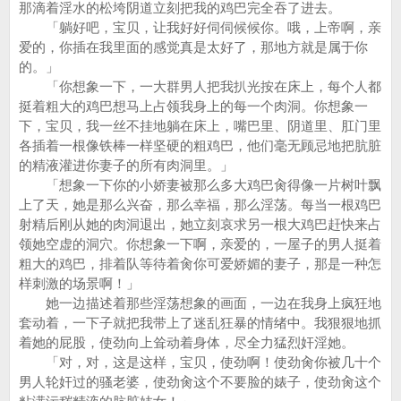
那滴着淫水的松垮阴道立刻把我的鸡巴完全吞了进去。
「躺好吧，宝贝，让我好好伺伺候候你。哦，上帝啊，亲
爱的，你插在我里面的感觉真是太好了，那地方就是属于你
的。」
「你想象一下，一大群男人把我扒光按在床上，每个人都
挺着粗大的鸡巴想马上占领我身上的每一个肉洞。你想象一
下，宝贝，我一丝不挂地躺在床上，嘴巴里、阴道里、肛门里
各插着一根像铁棒一样坚硬的粗鸡巴，他们毫无顾忌地把肮脏
的精液灌进你妻子的所有肉洞里。」
「想象一下你的小娇妻被那么多大鸡巴肏得像一片树叶飘
上了天，她是那么兴奋，那么幸福，那么淫荡。每当一根鸡巴
射精后刚从她的肉洞退出，她立刻哀求另一根大鸡巴赶快来占
领她空虚的洞穴。你想象一下啊，亲爱的，一屋子的男人挺着
粗大的鸡巴，排着队等待着肏你可爱娇媚的妻子，那是一种怎
样刺激的场景啊！」
她一边描述着那些淫荡想象的画面，一边在我身上疯狂地
套动着，一下子就把我带上了迷乱狂暴的情绪中。我狠狠地抓
着她的屁股，使劲向上耸动着身体，尽全力猛烈奸淫她。
「对，对，这是这样，宝贝，使劲啊！使劲肏你被几十个
男人轮奸过的骚老婆，使劲肏这个不要脸的婊子，使劲肏这个