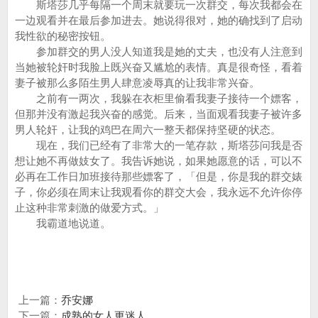
斯塔莎几乎每隔一个周末就要玩一次群交，每次我都会在
一边观看并在最后参加进去。她说得很对，她的确找到了启动
我性欲的秘密按钮。
参加群交的男人没人知道我是她的丈夫，也没有人注意到
当她被轮奸时我脸上既兴奋又尴尬的表情。真是很奇怪，看着
妻子被那么多陌生男人肆意凌辱真的让我非常兴奋。
之前有一两次，我躲在衣柜里偷看我妻子接待一个嫖客，
但那并没有激起我兴奋的感觉。后来，当面观看我妻子被许多
男人轮奸，让我的鸡巴在周六一整天都保持坚硬的状态。
现在，我们已经有了非常大的一笔存款，斯塔莎问我是否
想让她不再做妓女了。我告诉她说，如果她愿意的话，可以不
必再在工作日加班接待那些嫖客了，「但是，你是我的群交婊
子，你必须在周末让我观看你的群交大会，我永远不允许你停
止这种非常刺激的做爱方式。」
我霸道地说道。
上一篇：
乔安娜
下一篇：
成熟的女人更迷人