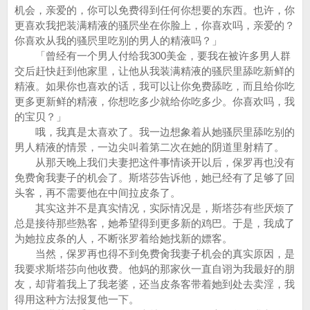
机会，亲爱的，你可以免费得到任何你想要的东西。也许，你
更喜欢我把装满精液的骚屄坐在你脸上，你喜欢吗，亲爱的？
你喜欢从我的骚屄里吃别的男人的精液吗？」
「曾经有一个男人付给我300美金，要我在被许多男人群
交后赶快赶到他家里，让他从我装满精液的骚屄里舔吃新鲜的
精液。如果你也喜欢的话，我可以让你免费舔吃，而且给你吃
更多更新鲜的精液，你想吃多少就给你吃多少。你喜欢吗，我
的宝贝？」
哦，我真是太喜欢了。我一边想象着从她骚屄里舔吃别的
男人精液的情景，一边尖叫着第二次在她的阴道里射精了。
从那天晚上我们夫妻把这件事情谈开以后，保罗再也没有
免费肏我妻子的机会了。斯塔莎告诉他，她已经有了足够了回
头客，再不需要他在中间拉皮条了。
其实这并不是真实情况，实际情况是，斯塔莎有些厌烦了
总是接待那些熟客，她希望得到更多新的鸡巴。于是，我成了
为她拉皮条的人，不断张罗着给她找新的嫖客。
当然，保罗再也得不到免费肏我妻子机会的真实原因，是
我要求斯塔莎向他收费。他妈的那家伙一直自诩为我最好的朋
友，却背着我上了我老婆，还当皮条客带着她到处去卖淫，我
得用这种方法报复他一下。