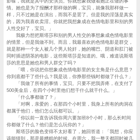
影碟，我就是其中的女演员。你就想象我做着她正在做的事
情。她也是为了报酬才那样做的啊，宝贝，就像我那样做一
样，只不过她是在演出，而我不是罢了。但是我的淫荡是真实
的，因为我喜欢卖淫。你就把我想象成在色情电影里和别的男
人性交好了，宝贝。」
我极力想把斯塔莎和别的男人性交的事想象成色情电影里
的情景，但是我做不到。而且，我最喜欢的色情电影是群交，
就是那种一个女人被几个男人轮奸，她的嘴巴、阴道和肛门被
同时插进阴茎的电影，这些斯塔莎是知道的。哦，难道说斯塔
莎的意思是她也和男人群交了吗？
「喂，你说把你想象成色情电影里的女主角是什么意思？
你到底都干了些什么？我是说，你挣那些钱时都做了什么？」
「我做了所有的事情，宝贝。只要不把我弄疼，在支付了
500美金后，在四个小时里他们想干什么就干什么。」
「什么事都做了？」
「对啊，亲爱的，在那四个小时里，我身上所有的肉洞在
都属于他们，他们怎么玩都可以。」
「你以前一直告诉我你周六要加班8个小时，那么长时间
你都做了什么？他们是怎么玩你的？」
斯塔莎的脸色变得不太好看了，她回答道：「我想，你应
该能猜到，那是最糟糕的时候。在周六，我一整天都同时被几