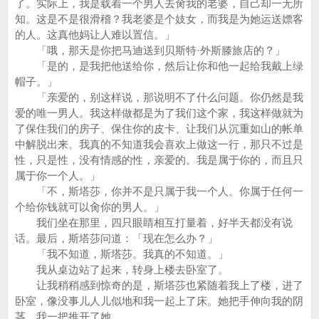
了。实际上，我是载着一个男人去肏我的老婆，自己却一无所
知。这是不是很滑稽？我老婆是个妓女，而我是为她运送嫖客
的人。这真他妈让人难以置信。」
「哦，那天是你把马迪送到贝斯特·外斯滕旅店的？」
「是的，是我把他送给你，然后让你和他一起给我戴上绿
帽子。」
「亲爱的，别这样说，那说明不了什么问题。你仍然是我
爱的唯一男人。我这样做都是为了我们这个家，我这样做就为
了保住我们的房子、保住你的皮卡、让我们从沉重如山的帐单
中解脱出来。我真的不知道我会喜欢上做这一行，那只不过是
性，只是性，没有情感的性，亲爱的。我是属于你的，而且只
属于你一个人。」
「不，斯塔莎，你并不是只属于我一个人。你属于任何一
个给你钱就可以肏你的男人。」
我们坐在那里，四只眼睛相互打量着，好半天都没有说
话。最后，斯塔莎问道：「现在怎么办？」
「我不知道，斯塔莎。我真的不知道。」
我从桌边站了起来，转身上楼去卧室了。
让我稍稍感到惊奇的是，斯塔莎也紧随着我上了楼，进了
卧室，像没事儿人儿似地和我一起上了床。她把手伸向我的阴
茎，我一把推开了她。