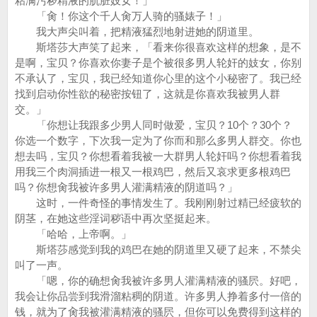
粘满污秽精液的肮脏妓女！」
「肏！你这个千人肏万人骑的骚婊子！」
我大声尖叫着，把精液猛烈地射进她的阴道里。
斯塔莎大声笑了起来，「看来你很喜欢这样的想象，是不
是啊，宝贝？你喜欢你妻子是个被很多男人轮奸的妓女，你别
不承认了，宝贝，我已经知道你心里的这个小秘密了。我已经
找到启动你性欲的秘密按钮了，这就是你喜欢我被男人群
交。」
「你想让我跟多少男人同时做爱，宝贝？10个？30个？
你选一个数字，下次我一定为了你而和那么多男人群交。你也
想去吗，宝贝？你想看着我被一大群男人轮奸吗？你想看着我
用我三个肉洞插进一根又一根鸡巴，然后又哀求更多根鸡巴
吗？你想肏我被许多男人灌满精液的阴道吗？」
这时，一件奇怪的事情发生了。我刚刚射过精已经疲软的
阴茎，在她这些淫词秽语中再次坚挺起来。
「哈哈，上帝啊。」
斯塔莎感觉到我的鸡巴在她的阴道里又硬了起来，不禁尖
叫了一声。
「嗯，你的确想肏我被许多男人灌满精液的骚屄。好吧，
我会让你品尝到我滑溜粘稠的阴道。许多男人挣着多付一倍的
钱，就为了肏我被灌满精液的骚屄，但你可以免费得到这样的