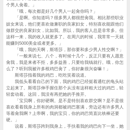
个男人肏着。」
「哦，每次都是好几个男人一起肏你吗？」
「是啊。你知道吗？很多男人都很想肏我。相比那些职业
妓女来说，他们更喜欢做兼职的良家妇女，特别喜欢能跟他们
做群交的良家妇女，比如我。所以，我的客人总是非常多。但
这样一来，我的收入就更多了。在周六的时候，我常常一天就
能赚到5000美金或者更多。」
「哦，我的天啊，斯塔莎，那你要和多少男人性交啊？」
「一般来说七、八个，有时候十几个，反正只要有人愿意
肏我，我是来者不拒，多多益善，只要给我钱就行。哦，你怎
么了？听到我被许多根鸡巴肏了，你好象很兴奋嘛！」
斯塔莎指着我的鸡巴，吃吃笑着说道。
我低头看看自己的下面，我的鸡巴已经挺着通红的龟头站
立起来了。斯塔莎伸手握住那个从没有这样粗大过的鸡巴，轻
轻套动着。这回，我没有再把她的手推开。
「宝贝啊，你好硬啊。是不是特别喜欢群交啊？是不是很
喜欢看着我身上所有的肉洞都被鸡巴塞满，旁边还有许多男人
等着肏我啊？上帝啊，我的宝贝，你的鸡巴简直比铁棒还要
硬。」
说着，斯塔莎跨到我身上，手扶着我的鸡巴向下一坐，她