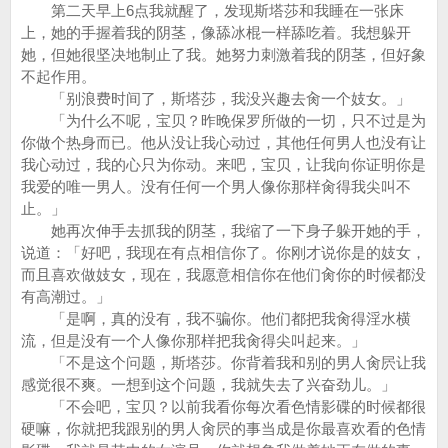
第二天早上6点我就醒了，发现斯塔莎和我睡在一张床
上，她的手握着我的阴茎，像舔冰棍一样舔吃着。我想躲开
她，但她很坚决地制止了我。她努力刺激着我的阴茎，但好象
不起作用。
「别浪费时间了，斯塔莎，我没兴趣去肏一个妓女。」
「为什么不呢，宝贝？昨晚保罗所做的一切，只不过是为
你做个热身而已。他从没让我心动过，其他任何男人也没有让
我心动过，我的心只为你动。来吧，宝贝，让我向你证明你是
我爱的唯一男人。没有任何一个男人像你那样肏得我尖叫不
止。」
她再次伸手去抓我的阴茎，我缩了一下身子躲开她的手，
说道：「好吧，我现在有点相信你了。你刚才说你是的妓女，
而且喜欢做妓女，现在，我愿意相信你在他们肏你的时候都没
有高潮过。」
「是啊，真的没有，我不骗你。他们都把我肏得淫水横
流，但是没有一个人像你那样把我肏得尖叫起来。」
「不是这个问题，斯塔莎。你背着我和别的男人肏屄让我
感觉很不爽。一想到这个问题，我就失去了兴奋劲儿。」
「不会吧，宝贝？以前我看你每次看色情影碟的时候都很
硬嘛，你就把我跟别的男人肏屄的事当成是你最喜欢看的色情