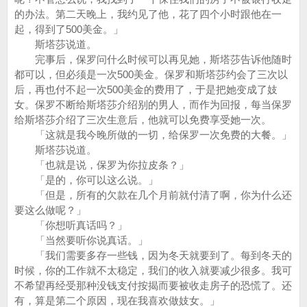
的办法。第二天晚上，我约见了他，花了四个小时跟他在一
起，得到了500美金。」
斯塔莎说道。
完事后，保罗问什么时候可以再见她，斯塔莎告诉他随时
都可以，但必须是一次500美金。保罗和斯塔莎约会了三次以
后，再也付不起一次500美金的费用了，于是把她变成了妓
女。保罗不断给斯塔莎介绍别的男人，而作为回报，每当保罗
给斯塔莎介绍了三次生意后，他就可以免费享受她一次。
「这就是我今晚所做的一切，给保罗一次免费的大餐。」
斯塔莎说道。
「也就是说，保罗为你拉皮条？」
「是的，你可以这么说。」
「但是，所有的欠款在几个月前就付清了啊，你为什么还
要这么做呢？」
「你想听真话吗？」
「当然要听你说真话。」
「我们需要多存一些钱，因为冬天就要到了。每到冬天的
时候，你的工作就不太稳定，我们的收入就要减少很多。我可
不希望再经受那种没钱支付按揭而要被收走房子的恐慌了。还
有，算是第二个原因，现在我喜欢做妓女。」