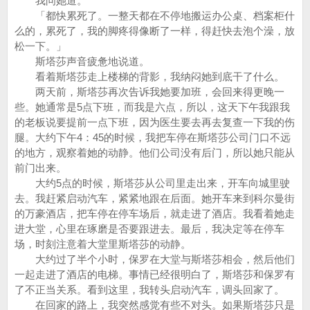
我问她道。
「都快累死了。一整天都在不停地搬运办公桌、档案柜什
么的，累死了，我的脚疼得像断了一样，得赶快去泡个澡，放
松一下。」
斯塔莎声音疲惫地说道。
看着斯塔莎走上楼梯的背影，我纳闷她到底干了什么。
两天前，斯塔莎再次告诉我她要加班，会回来得更晚一
些。她通常是5点下班，而我是六点，所以，这天下午我跟我
的老板说要提前一点下班，因为医生要去再去复查一下我的伤
腿。大约下午4：45的时候，我把车停在斯塔莎公司门口不远
的地方，观察着她的动静。他们公司没有后门，所以她只能从
前门出来。
大约5点的时候，斯塔莎从公司里走出来，开车向城里驶
去。我赶紧启动汽车，紧紧地跟在后面。她开车来到科尔曼街
的万豪酒店，把车停在停车场后，就走进了酒店。我看着她走
进大堂，心里在琢磨是否要跟进去。最后，我决定等在停车
场，时刻注意着大堂里斯塔莎的动静。
大约过了半个小时，保罗在大堂与斯塔莎相会，然后他们
一起走进了酒店的电梯。事情已经很明白了，斯塔莎和保罗有
了不正当关系。看到这里，我转头启动汽车，调头回家了。
在回家的路上，我突然感觉有些不对头。如果斯塔莎只是