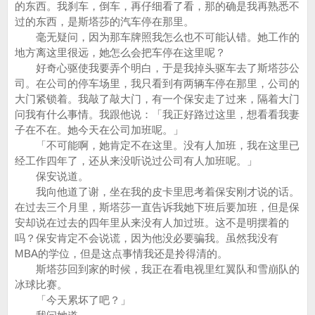
的东西。我刹车，倒车，再仔细看了看，那的确是我再熟悉不
过的东西，是斯塔莎的汽车停在那里。
毫无疑问，因为那车牌照我怎么也不可能认错。她工作的
地方离这里很远，她怎么会把车停在这里呢？
好奇心驱使我要弄个明白，于是我掉头驱车去了斯塔莎公
司。在公司的停车场里，我只看到有两辆车停在那里，公司的
大门紧锁着。我敲了敲大门，有一个保安走了过来，隔着大门
问我有什么事情。我跟他说：「我正好路过这里，想看看我妻
子在不在。她今天在公司加班呢。」
「不可能啊，她肯定不在这里。没有人加班，我在这里已
经工作四年了，还从来没听说过公司有人加班呢。」
保安说道。
我向他道了谢，坐在我的皮卡里思考着保安刚才说的话。
在过去三个月里，斯塔莎一直告诉我她下班后要加班，但是保
安却说在过去的四年里从来没有人加过班。这不是明摆着的
吗？保安肯定不会说谎，因为他没必要骗我。虽然我没有
MBA的学位，但是这点事情我还是拎得清的。
斯塔莎回到家的时候，我正在看电视里红翼队和雪崩队的
冰球比赛。
「今天累坏了吧？」