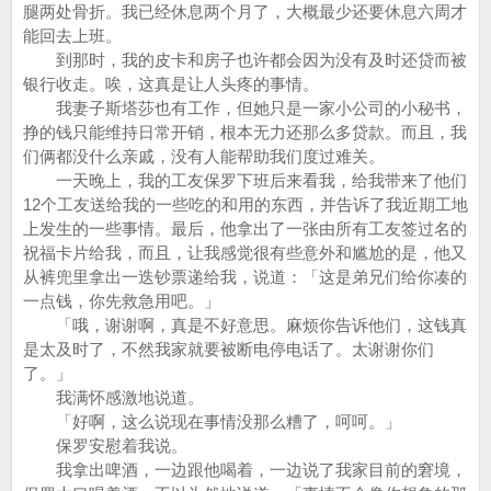
腿两处骨折。我已经休息两个月了，大概最少还要休息六周才
能回去上班。
到那时，我的皮卡和房子也许都会因为没有及时还贷而被
银行收走。唉，这真是让人头疼的事情。
我妻子斯塔莎也有工作，但她只是一家小公司的小秘书，
挣的钱只能维持日常开销，根本无力还那么多贷款。而且，我
们俩都没什么亲戚，没有人能帮助我们度过难关。
一天晚上，我的工友保罗下班后来看我，给我带来了他们
12个工友送给我的一些吃的和用的东西，并告诉了我近期工地
上发生的一些事情。最后，他拿出了一张由所有工友签过名的
祝福卡片给我，而且，让我感觉很有些意外和尴尬的是，他又
从裤兜里拿出一迭钞票递给我，说道：「这是弟兄们给你凑的
一点钱，你先救急用吧。」
「哦，谢谢啊，真是不好意思。麻烦你告诉他们，这钱真
是太及时了，不然我家就要被断电停电话了。太谢谢你们
了。」
我满怀感激地说道。
「好啊，这么说现在事情没那么糟了，呵呵。」
保罗安慰着我说。
我拿出啤酒，一边跟他喝着，一边说了我家目前的窘境，