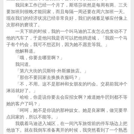
我回来工作已经一个月了，斯塔莎依然是每周有两、三天
要加班到很晚才能回家，而且每隔一周还要在周六加班一天。
现在我们的经济状况已经非常良好，我们的储蓄足够应付像上
次那样的窘境了。
一天下班的时候，我的一个叫马迪的工友怎么也发动不了
他的汽车了，于是他问我是否可以把他捎进城，「我跟一个马
子有个约会，我可不想迟到，因为她不愿意等我。」
他解释道。
「哦，你要去哪里啊？」
我问道。
「第六大街的贝斯特·外斯滕旅店。」
「那你不要回家去换换衣服吗？」
「不，不用。这不是那种和女朋友的约会。交易前我冲个
淋浴就好了。」
「哈哈，你是说你要去会应招女啊？难道她牛屄到都不等
她的客户了吗？」
「呵呵，她不是你说的那种妓女。她是良家啊，做完要早
点回家的，所以不能等。」
我载着马迪进入城区，在一间汽车旅馆前的停车场边上把
他放下。就在我倒车准备离开的时候，我突然看到了一个熟悉