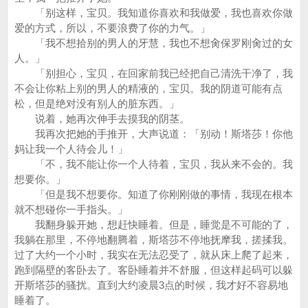
「别这样，宝贝。我知道你喜欢和我做爱，我也喜欢你做
爱的方式，所以，不要浪费了你的力气。」
「我不想拾别的男人的牙慧，我也不想肏保罗刚肏过的女
人。」
「别担心，宝贝，在回家前我已经把自己清洗干净了，我
不会让你粘上别的男人的精液的，宝贝。我的阴道可能有点
松，但是绝对没有别人的脏东西。」
说着，她再次伸手去摸我的阴茎。
我再次把她的手推开，大声说道：「别动！斯塔莎！你他
妈让我一个人待会儿！」
「不，我不能让你一个人待着，宝贝，我从来不会的。我
想要你。」
「但是我不想要你。知道了你刚刚做的事情，我现在根本
就不想碰你一手指头。」
我翻身躲开她，想赶快睡着。但是，睡觉是不可能的了，
我躺在那里，不停地翻腾着，斯塔莎不停地抚摩我，搓揉我。
过了大约一个小时，我实在无法忍受了，就从床上爬了起来，
跑到隔壁的客卧去了。客卧睡着并不舒服，但这样起码可以躲
开斯塔莎的骚扰。直到大约凌晨3点的时候，我才好不容易地
睡着了。