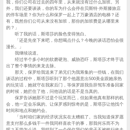
我，你们公司在过去的四年里，从来就没有过什么加班。另
外，我们还要谈谈，你的车为什么会停在贝斯特·外斯滕旅店
的停车场里？你为什么和保罗一起上了万豪酒店的电梯？还
有，既然你们公司从来没有加班，那你的加班费是从哪里来
的？」
听了我的话，斯塔莎的脸色变得煞白。
「还是先坐下来吧，你想喝点什么？今晚的谈话恐怕会很
漫长。」
我继续说道。
经过半个多小时的软磨硬泡、威胁恐吓，斯塔莎才终于说
出了整个事情的来龙去脉。
那天，保罗给我送来了弟兄们为我筹集的一些钱，在我们
谈话的过程中，斯塔莎听到了那个他愿意出500美金跟她亲热
的玩笑话，她就守在我家后门，等保罗跟我告辞驾车准备回家
的时候，她拦住了他，问他说的话是不是当真的。
保罗告诉她那不过是个玩笑而已，但如果他真有那样的机
会，他一定会乐疯的。让保罗感到惊奇的是，斯塔莎让他找个
时间和地点和她约会。
「当时咱们家的经济状况实在太糟糕了。当我知道保罗愿
意支付那么多钱干一件我同样喜欢干的事，那我何乐而不为
呢？不管怎么说，我找到了一个保住我们的房子不被银行收走