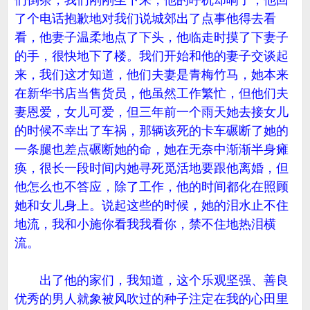
们倒茶，我们刚刚坐下来，他的呼机却响了，他回
了个电话抱歉地对我们说城郊出了点事他得去看
看，他妻子温柔地点了下头，他临走时摸了下妻子
的手，很快地下了楼。我们开始和他的妻子交谈起
来，我们这才知道，他们夫妻是青梅竹马，她本来
在新华书店当售货员，他虽然工作繁忙，但他们夫
妻恩爱，女儿可爱，但三年前一个雨天她去接女儿
的时候不幸出了车祸，那辆该死的卡车碾断了她的
一条腿也差点碾断她的命，她在无奈中渐渐半身瘫
痪，很长一段时间内她寻死觅活地要跟他离婚，但
他怎么也不答应，除了工作，他的时间都化在照顾
她和女儿身上。说起这些的时候，她的泪水止不住
地流，我和小施你看我我看你，禁不住地热泪横
流。
出了他的家们，我知道，这个乐观坚强、善良
优秀的男人就象被风吹过的种子注定在我的心田里