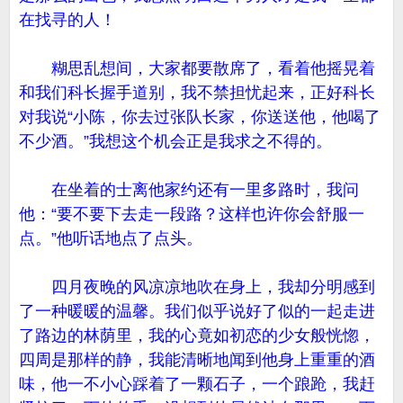
在找寻的人！
糊思乱想间，大家都要散席了，看着他摇晃着
和我们科长握手道别，我不禁担忧起来，正好科长
对我说“小陈，你去过张队长家，你送送他，他喝了
不少酒。”我想这个机会正是我求之不得的。
在坐着的士离他家约还有一里多路时，我问
他：“要不要下去走一段路？这样也许你会舒服一
点。”他听话地点了点头。
四月夜晚的风凉凉地吹在身上，我却分明感到
了一种暖暖的温馨。我们似乎说好了似的一起走进
了路边的林荫里，我的心竟如初恋的少女般恍惚，
四周是那样的静，我能清晰地闻到他身上重重的酒
味，他一不小心踩着了一颗石子，一个踉跄，我赶