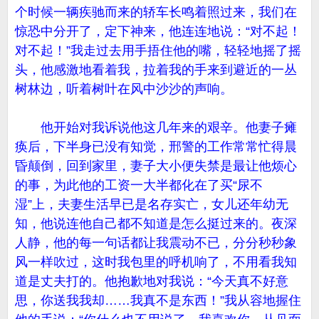
个时候一辆疾驰而来的轿车长鸣着照过来，我们在
惊恐中分开了，定下神来，他连连地说：“对不起！
对不起！”我走过去用手捂住他的嘴，轻轻地摇了摇
头，他感激地看着我，拉着我的手来到避近的一丛
树林边，听着树叶在风中沙沙的声响。
他开始对我诉说他这几年来的艰辛。他妻子瘫
痪后，下半身已没有知觉，邢警的工作常常忙得晨
昏颠倒，回到家里，妻子大小便失禁是最让他烦心
的事，为此他的工资一大半都化在了买“尿不
湿”上，夫妻生活早已是名存实亡，女儿还年幼无
知，他说连他自己都不知道是怎么挺过来的。夜深
人静，他的每一句话都让我震动不已，分分秒秒象
风一样吹过，这时我包里的呼机响了，不用看我知
道是丈夫打的。他抱歉地对我说：“今天真不好意
思，你送我我却……我真不是东西！”我从容地握住