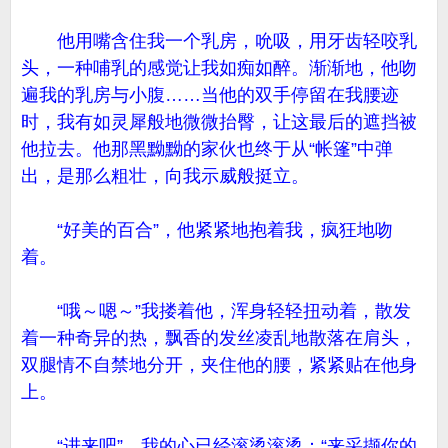
他用嘴含住我一个乳房，吮吸，用牙齿轻咬乳
头，一种哺乳的感觉让我如痴如醉。渐渐地，他吻
遍我的乳房与小腹……当他的双手停留在我腰迹
时，我有如灵犀般地微微抬臀，让这最后的遮挡被
他拉去。他那黑黝黝的家伙也终于从“帐篷”中弹
出，是那么粗壮，向我示威般挺立。
“好美的百合”，他紧紧地抱着我，疯狂地吻
着。
“哦～嗯～”我搂着他，浑身轻轻扭动着，散发
着一种奇异的热，飘香的发丝凌乱地散落在肩头，
双腿情不自禁地分开，夹住他的腰，紧紧贴在他身
上。
“进来吧”，我的心已经滚烫滚烫：“来采撷你的