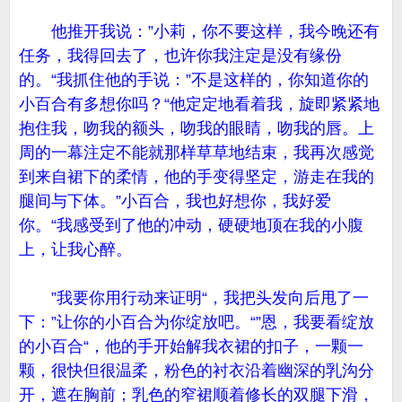
他推开我说：”小莉，你不要这样，我今晚还有
任务，我得回去了，也许你我注定是没有缘份
的。“我抓住他的手说：”不是这样的，你知道你的
小百合有多想你吗？“他定定地看着我，旋即紧紧地
抱住我，吻我的额头，吻我的眼睛，吻我的唇。上
周的一幕注定不能就那样草草地结束，我再次感觉
到来自裙下的柔情，他的手变得坚定，游走在我的
腿间与下体。”小百合，我也好想你，我好爱
你。“我感受到了他的冲动，硬硬地顶在我的小腹
上，让我心醉。
”我要你用行动来证明“，我把头发向后甩了一
下：”让你的小百合为你绽放吧。“”恩，我要看绽放
的小百合“，他的手开始解我衣裙的扣子，一颗一
颗，很快但很温柔，粉色的衬衣沿着幽深的乳沟分
开，遮在胸前；乳色的窄裙顺着修长的双腿下滑，