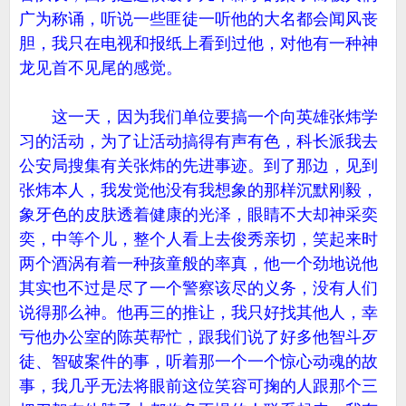
广为称诵，听说一些匪徒一听他的大名都会闻风丧
胆，我只在电视和报纸上看到过他，对他有一种神
龙见首不见尾的感觉。
这一天，因为我们单位要搞一个向英雄张炜学
习的活动，为了让活动搞得有声有色，科长派我去
公安局搜集有关张炜的先进事迹。到了那边，见到
张炜本人，我发觉他没有我想象的那样沉默刚毅，
象牙色的皮肤透着健康的光泽，眼睛不大却神采奕
奕，中等个儿，整个人看上去俊秀亲切，笑起来时
两个酒涡有着一种孩童般的率真，他一个劲地说他
其实也不过是尽了一个警察该尽的义务，没有人们
说得那么神。他再三的推让，我只好找其他人，幸
亏他办公室的陈英帮忙，跟我们说了好多他智斗歹
徒、智破案件的事，听着那一个一个惊心动魂的故
事，我几乎无法将眼前这位笑容可掬的人跟那个三