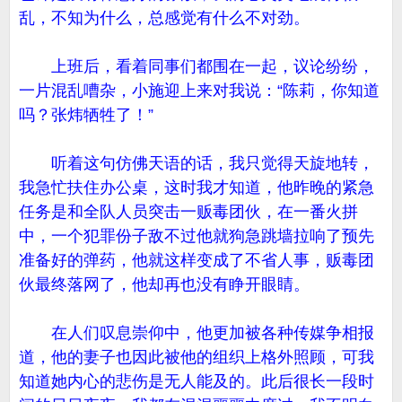
乱，不知为什么，总感觉有什么不对劲。
上班后，看着同事们都围在一起，议论纷纷，
一片混乱嘈杂，小施迎上来对我说：“陈莉，你知道
吗？张炜牺牲了！”
听着这句仿佛天语的话，我只觉得天旋地转，
我急忙扶住办公桌，这时我才知道，他昨晚的紧急
任务是和全队人员突击一贩毒团伙，在一番火拼
中，一个犯罪份子敌不过他就狗急跳墙拉响了预先
准备好的弹药，他就这样变成了不省人事，贩毒团
伙最终落网了，他却再也没有睁开眼睛。
在人们叹息崇仰中，他更加被各种传媒争相报
道，他的妻子也因此被他的组织上格外照顾，可我
知道她内心的悲伤是无人能及的。此后很长一段时