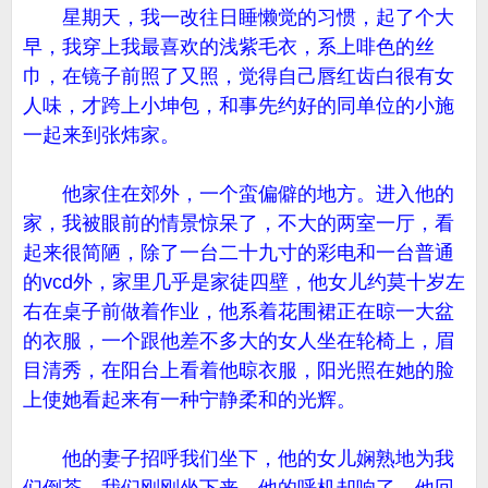
星期天，我一改往日睡懒觉的习惯，起了个大
早，我穿上我最喜欢的浅紫毛衣，系上啡色的丝
巾，在镜子前照了又照，觉得自己唇红齿白很有女
人味，才跨上小坤包，和事先约好的同单位的小施
一起来到张炜家。
他家住在郊外，一个蛮偏僻的地方。进入他的
家，我被眼前的情景惊呆了，不大的两室一厅，看
起来很简陋，除了一台二十九寸的彩电和一台普通
的vcd外，家里几乎是家徒四壁，他女儿约莫十岁左
右在桌子前做着作业，他系着花围裙正在晾一大盆
的衣服，一个跟他差不多大的女人坐在轮椅上，眉
目清秀，在阳台上看着他晾衣服，阳光照在她的脸
上使她看起来有一种宁静柔和的光辉。
他的妻子招呼我们坐下，他的女儿娴熟地为我