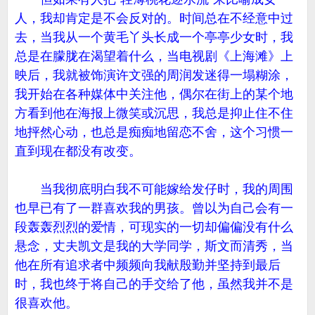
人，我却肯定是不会反对的。时间总在不经意中过
去，当我从一个黄毛丫头长成一个亭亭少女时，我
总是在朦胧在渴望着什么，当电视剧《上海滩》上
映后，我就被饰演许文强的周润发迷得一塌糊涂，
我开始在各种媒体中关注他，偶尔在街上的某个地
方看到他在海报上微笑或沉思，我总是抑止住不住
地抨然心动，也总是痴痴地留恋不舍，这个习惯一
直到现在都没有改变。
当我彻底明白我不可能嫁给发仔时，我的周围
也早已有了一群喜欢我的男孩。曾以为自己会有一
段轰轰烈烈的爱情，可现实的一切却偏偏没有什么
悬念，丈夫凯文是我的大学同学，斯文而清秀，当
他在所有追求者中频频向我献殷勤并坚持到最后
时，我也终于将自己的手交给了他，虽然我并不是
很喜欢他。