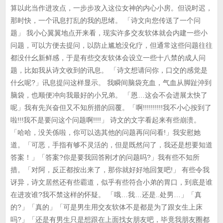
算以此当作进攻点，一步步攻入这位女神的内心小房。但说时迟，
那时快，一个讯息打乱的我的思绪。 「诗文向您传送了一个问
题」 我小心翼翼地点开来看，现实许多交友软体就会内建一些小
问题，可以方便去提问，以防止尴尬没化疗，但通常这些问题往往
都没什幺新鲜感，于是有些交友软体会设立一些十八禁的成人问
题，比如我从诗文收到的讯息。 「诗文想请问你，口交的感觉是
什幺呢?」讯息提问这样显示。 我瞬间脑袋充血，气血从脚趾沖到
脑袋，也顺便冲向我最好的小兄弟。 「恩…这会不会进展太快了
呢」我有先兴奋但又不知所措的回覆。「啊!!!!!!!!!!我不小心按到了
啦!!!我不是要问这个问题啊!!!!」 诗文的文字看起来有些崩溃。
「哈哈，没关係啦，你可以选其他的问题再问问看!」我安慰她
道。「可恶，手指有够不灵活的，但是既然问了，我还是想要知道
答案！」「答案?你是要我回答刚才的问题吗?」我有些不知所
措。「对阿，反正都按出来了，那你就好好地回复吧!」 有些令我
讶异，诗文居然还有些霸道，似乎有些符合小弟的胃口，到底是谁
在进攻谁?我不禁这样的怀疑。 「哦…我…还是..处男…」「真
的?」「真的」「可是男生用交友软体不是都是为了跟女生上床
吗?」「还是有男生只是想跟在上面找女朋友吧，毕竟我朋友圈都