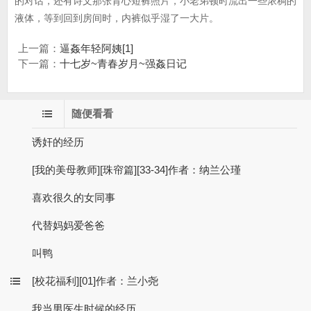
的对话，还有诗文那张背心短裤照片，小老弟顿时流出一些浓稠的
液体，等到回到房间时，内裤似乎湿了一大片。
上一篇：
逼姦年轻阿姨[1]
下一篇：
十七岁~青春岁月~强姦日记
随便看看
诱奸的经历
[我的美母教师][珠帘篇][33-34]作者：纳兰公瑾
喜欢很久的女同事
代替妈妈爱爸爸
叫鸭
[校花福利][01]作者：兰小尧
我当男医生时候的经历