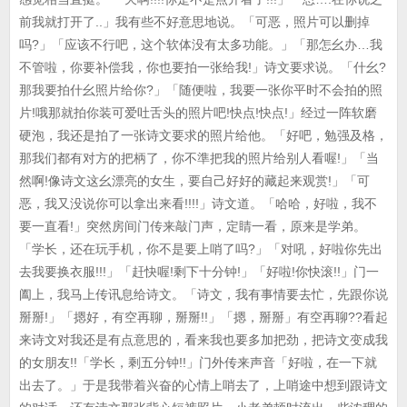
前我就打开了..」我有些不好意思地说。「可恶，照片可以删掉
吗?」「应该不行吧，这个软体没有太多功能。」「那怎幺办…我
不管啦，你要补偿我，你也要拍一张给我!」诗文要求说。「什幺?
那我要拍什幺照片给你?」「随便啦，我要一张你平时不会拍的照
片!哦那就拍你装可爱吐舌头的照片吧!快点!快点!」经过一阵软磨
硬泡，我还是拍了一张诗文要求的照片给他。「好吧，勉强及格，
那我们都有对方的把柄了，你不準把我的照片给别人看喔!」「当
然啊!像诗文这幺漂亮的女生，要自己好好的藏起来观赏!」「可
恶，我又没说你可以拿出来看!!!!」诗文道。「哈哈，好啦，我不
要一直看!」突然房间门传来敲门声，定睛一看，原来是学弟。
「学长，还在玩手机，你不是要上哨了吗?」「对吼，好啦你先出
去我要换衣服!!!」「赶快喔!剩下十分钟!」「好啦!你快滚!!」门一
阖上，我马上传讯息给诗文。「诗文，我有事情要去忙，先跟你说
掰掰!」「摁好，有空再聊，掰掰!!」「摁，掰掰」有空再聊??看起
来诗文对我还是有点意思的，看来我也要多加把劲，把诗文变成我
的女朋友!!「学长，剩五分钟!!」门外传来声音「好啦，在一下就
出去了。」于是我带着兴奋的心情上哨去了，上哨途中想到跟诗文