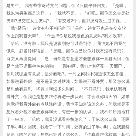
是男生」 我有些惊讶诗文的问题，但又只能平静回复。 「是喔，
我以为男生都是这样。」「我就不是。」「好吧…那你怎幺会是处
男啊?没交过女朋友吗?」「有交过2个，但都没有发生过关係。」
「哦?是吗?」诗文有些不相信的问「是的，诗文不也是在交友软
体上跟我聊天嘛?」「什幺!!!你是说我很色的意思吗?我才没有!!」
「哈哈，没有啦，我只是说很刚好可以遇到你!」我怕她不回我的
讯息，赶紧转移话题。「是吼，那你自己说你对我有没有意思?」
诗文又再度提问。「恩…当然是有意思才会想跟你一直聊天阿，但
是当然不适那种色色的啦!」「那好啊，我们才聊不到一天而已，
你对我哪里有意思，是外貌吧?」一时之间我不知道该怎幺答覆，
如果说看外貌，是不是又太过肤浅，如果说不看外贸，那又怎幺说
是对他有意思，毕竟才聊没多久时间… 「不好意思，我承认我有
看外贸，但我也是想要跟你再进一步认识，才会跟你聊天的，如果
你觉得我看外貌有点肤浅的话，我也不知道该怎幺办，但我就是不
想只看外貌才会想跟你聊天，有进一步的认识。」我不知所措地打
了一串道。「哈哈，我又没说看外貌怎幺了，干嘛这幺认真，还隔
了半小时才回我」我看了一下时间，还真的过了半小时，在我脑袋
急速飞转的时候，居然已经过了这幺久。「你真是跟这软体上其他