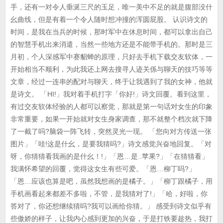
手，还有一对令人垂涎三尺的玉足，唯一美中不足的就是腹部没什
幺曲线，但是有着一个令人随时想冲撞的浑圆屁股。 认识诗文的
时间，是我在当兵的时候，那时军中在休息时间，都可以拿出自己
的智慧手机出来消遣，当然一些地方还是不能带手机的。那时是三
月初，个人深感军中赛貂蝉的原理，只好去手机下载交友软体，一
开始相当不顺利，为此我还上网去搜寻人迹关係与聊天的技巧等等
文章，经过一连串的配对与聊天，终于让我遇到了我的女神，他就
是诗文。 「HI!」我对着手机打字「你好!」诗文回覆。看到这里，
有过交友软体经验的人都可以察觉，那就是第一句话对女生的印象
非常重要，如果一开始就对女生身家调查，那不就整个档次就下降
了一截了吗?脑袋一阵飞转，突然灵光一现。 「您向对方传送一张
图片」「哇!这是什幺，是要我猜吗?」诗文感觉兴奋地回复。「对
呀，你猜猜看我画的是什幺！!」「恩…是..苹果?」「在猜猜看」
我满怀希望的回覆，觉得这女生有些可爱。「恩…柳丁吗?」
「恩…应该也算是吧，虽然我想画的是橘子。」「柳丁跟橘子，用
手机画看起来都差不多啦，不管，是我猜对了!」「哈，好啦，你
答对了，你还想继续猜吗?我可以画给你猜。」 感受到诗文似乎有
些傲娇的样子，让我内心感到更加的兴奋，于是打铁要趁热，我打