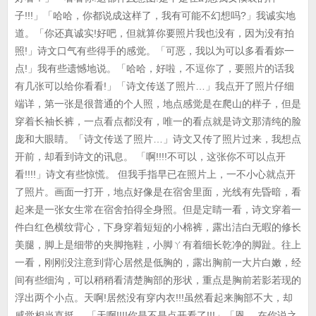
子!!!」「哈哈，你都说成这样了，我有可能不幻想吗?」我诚实地
道。「你还真诚实!好吧，但就算你要照片我也没有，因为没有拍
照!」诗文口气有些得手的感觉。「可恶，我以为可以多看看妳一
点!」我有些遗憾地说。「哈哈，好啦，不逗你了，要照片的话我
有几张可以给你看看!」「诗文传送了照片…」我点开了照片仔细
端详，第一张是很普通的个人照，地点感觉是在爬山的样子，但是
穿着长袖长裤，一点看点都没有，唯一的看点就是诗文那清纯的脸
庞和大眼睛。「诗文传送了照片…」诗文又传了照片过来，我想点
开前，却看到诗文的讯息。 「啊!!!!不可以，这张你不可以点开
看!!!!」诗文有些惊慌。 但我手指早已在照片上，一不小心就点开
了照片。画面一打开，地点好像是在宿舍里面，光线有先昏暗，看
起来是一张女生常在宿舍拍得全身照。但是定睛一看，诗文穿着一
件白红色横纹背心，下身穿着短短的小棉裤，露出洁白无暇的修长
美腿，脚上是细带的夹脚拖鞋，小脚ㄚ有着细长乾净的脚趾。往上
一看，刚刚没注意到背心居然是低胸的，露出胸前一大片白嫩，经
间有些细沟，可以稍稍看清楚胸部的形状，重点是胸前若影若现的
浮出两个小点。天啊!居然没有穿内衣!!!虽然看起来胸部不大，却
感觉相当直挺。 「天啊!!!!你是不是点开看了!!!」「恩….在你说之