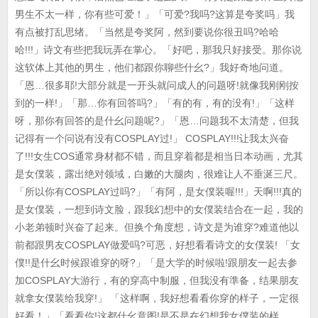
男生不太一样，你有些可爱！」「可爱?我吗?这算是夸奖吗」我
有点被打乱思绪。「当然是夸奖阿，然到要说你很丑吗?哈哈
哈!!!」诗文有些把我玩弄在掌心。「好吧，那我只好接受。那你说
这软体上其他的男生，他们都跟你聊些什幺?」我好奇地问道。
「恩…很多耶!大部分就是一开头就问成人的问题呀!就像我刚刚按
到的一样!」「那…你有回答吗?」「有的有，有的没有!」「这样
呀，那你有回答的是什幺问题呢?」「恩…问题我不太清楚，但我
记得有一个问说有没有COSPLAY过!」 COSPLAY!!!让我太兴奋
了!!!女生COS通常身材都不错，而且穿着都是相当日本动画，尤其
是女僕装，露出绝对领域，白嫩的大腿肉，很难让人不垂涎三尺。
「所以你有COSPLAY过吗?」「有阿，是女僕装喔!!!」天啊!!!真的
是女僕装，一想到诗文脸，跟我幻想中的女僕装结合在一起，我的
小老弟顿时兴奋了起来。但换个角度想，诗文是为谁穿?难道他以
前都跟男友COSPLAY做爱吗?可恶，好想看看诗文的女僕装! 「女
僕!!是什幺时候跟谁穿的呀?」「是大学的时候啦!跟朋友一起去参
加COSPLAY大游行，有的穿高中制服，但我没有準备，结果朋友
就拿女僕装给我穿!」 「这样啊，我好想看看你穿的样子，一定很
好看！」「看看你!这都什幺意图!是不是在幻想我女僕装的样