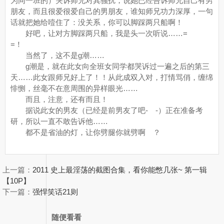
为同一班的）哭诉师兄对其骚扰，说她已经告诉师兄自己有男
朋友，而且很爱很爱自己的男朋友，谁知师兄功力深厚，一句
话就把她给噎住了：没关系，你可以脚踩两只船啊！
好吧，让对方脚踩两只船，我是头一次听说……=
=！
当然了，这不是g潮……
g潮是，就在此女向全班女同学都哭诉过一遍之后的第三
天……此女跟师兄好上了！！从此成双入对，打情骂俏，缠绵
悱恻，丝毫不在意周围的异样眼光……
而且，注意，还有而且！
据说此女的男友（已经是前男友了吧- -）正在准备考
研，所以一直不敢告诉他……
都不是省油的灯，让你劈腿你就劈啊 ？
上一篇：
2011 史上最淫荡的截图合集，看你能憋几张~ 第一辑
【10P】
下一篇：
强悍笑话21则
随便看看