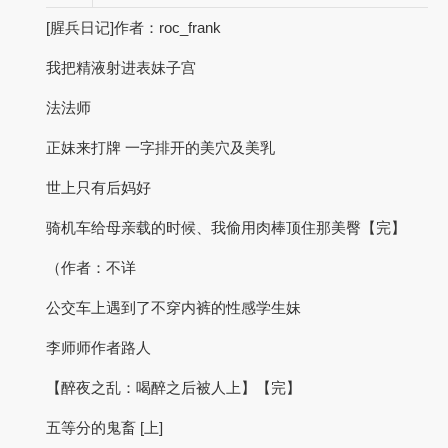
[腥兵日记]作者：roc_frank
我把精液射进表妹子宫
法法师
正妹来打牌 一字排开的美穴及美乳
世上只有后妈好
骑机车给母亲载的时候、我偷用肉棒顶住那美臀【完】
（作者：不详
公交车上遇到了不穿内裤的性感学生妹
李师师作者路人
【醉夜之乱：喝醉之后被人上】【完】
五等分的鬼畜 [上]