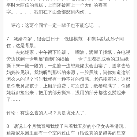
平时大两倍的蛋糕，上面还被画上一个大红的喜喜
字。。。。。我们在下面全部憋到内伤。。
评论：这两个同学一定一辈子也不能忘记 。
7 姥姥72岁，很会过日子，低碳模范，和舅妈以及孙子同
住，这是背景。
去姥姥家，中午留下吃饭，一嘴油，满屋子找纸，在电视
旁边找到一盒明显“自制”的纸抽——盒子里都是成卷的卫生纸
撕下来一段一段的，一边擦一边想姥姥太会山寨了，遂拿去给
妈妈长见识。我妈听到那纸的来源，一脸黑线，问你知道这纸
怎么来的吗？当时我就有一种不祥的预感。老妈接着说：这都
是你老舅那孩子，上厕所浪费，每次进去，纸篓就满了，你姥
姥就都捡出来，把用的部分撕掉，没用的部分都这么攒起来
了……
评论：有这么省的人吗？真是坑死人了。
8 话说上个月我哥和我嫂子带着我五岁的小侄女去香港玩，
迪斯尼乐园里面有一个室内过山车（话说真的是超美的星空