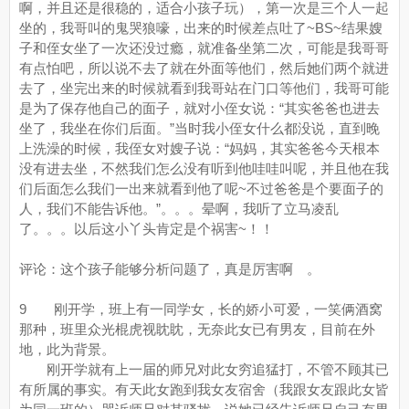
啊，并且还是很稳的，适合小孩子玩），第一次是三个人一起
坐的，我哥叫的鬼哭狼嚎，出来的时候差点吐了~BS~结果嫂
子和侄女坐了一次还没过瘾，就准备坐第二次，可能是我哥哥
有点怕吧，所以说不去了就在外面等他们，然后她们两个就进
去了，坐完出来的时候就看到我哥站在门口等他们，我哥可能
是为了保存他自己的面子，就对小侄女说：“其实爸爸也进去
坐了，我坐在你们后面。”当时我小侄女什么都没说，直到晚
上洗澡的时候，我侄女对嫂子说：“妈妈，其实爸爸今天根本
没有进去坐，不然我们怎么没有听到他哇哇叫呢，并且他在我
们后面怎么我们一出来就看到他了呢~不过爸爸是个要面子的
人，我们不能告诉他。”。。。晕啊，我听了立马凌乱
了。。。以后这小丫头肯定是个祸害~！！
评论：这个孩子能够分析问题了，真是厉害啊 。
9 刚开学，班上有一同学女，长的娇小可爱，一笑俩酒窝
那种，班里众光棍虎视眈眈，无奈此女已有男友，目前在外
地，此为背景。
刚开学就有上一届的师兄对此女穷追猛打，不管不顾其已
有所属的事实。有天此女跑到我女友宿舍（我跟女友跟此女皆