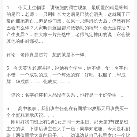
4 今天上生物课，讲细胞的凋亡现象，最明显的就是蝌蚪
的尾巴…老师：一只蝌蚪长大之后尾巴就会消失，这就属于正
常的细胞凋亡…但是你们想，如果一只蝌蚪长大后，仍然有尾
巴会怎么样？大家听到这里都兴致勃勃的猜想：会无法存活？
产生变异？…在大家一片茫然中，老师气定神闲的说：它会被
其他的蝌蚪鄙视…
评论：老师真是超前，想的就是不一样。
5 今天英语老师讲得，说她有个学生，姓不错，华！名字也
不错，一个成功的成，一个辉煌的辉！好吧，我服了…华成
辉 华成辉………化成灰………
评论：名字好坏和人品没有关系，也行是一个好学生 。
6 高中糗事，我们班主任会在有同学18岁那天用班费买一
个小蛋糕表示庆祝。。。
刚刚好我们班上有1男1女是同一天生日。那天第3节课是班
主任的课，下课后班主任大手一压：同学知道嘛。今天是我们
班上两位同学大喜的日子。。。边说边从自己包里拿出一个比