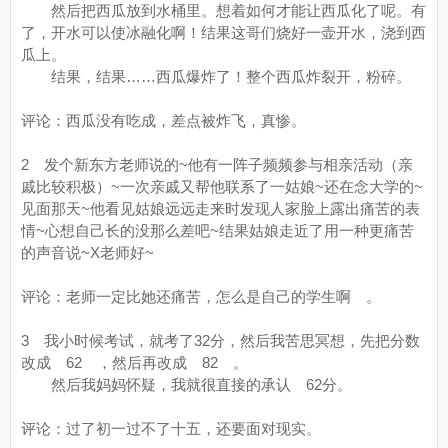
然后把西瓜放到水桶里。想着如何才能让西瓜化了呢。有
了，开水可以使冰融化啊！结果这哥们烧好一壶开水，浇到西
瓜上。
结果，结果……西瓜爆炸了！整个西瓜炸裂开，粉碎。
评论：西瓜没有吃成，差点被炸飞，真惨。
2 发个新东方老师说的~他有一阵子频频参与相亲活动（亲
戚比较积极）~一次亲戚又帮他联系了一姑娘~还在念大学的~
见面那天~他看见姑娘远远走来时发现人家脸上露出痛苦的表
情~心想自己长的没那么差吧~结果姑娘走近了用一种更痛苦
的声音说~X老师好~
评论：老师一定比她还痛苦，怎么是自己的学生啊 。
3 我小时候考试，就考了32分，然后我苦思冥想，先把分数
改成 62 ，然后再改成 82 。
然后我妈妈怀疑，我就很直接的承认 62分。
评论：过了初一过不了十五，还要面对现实。