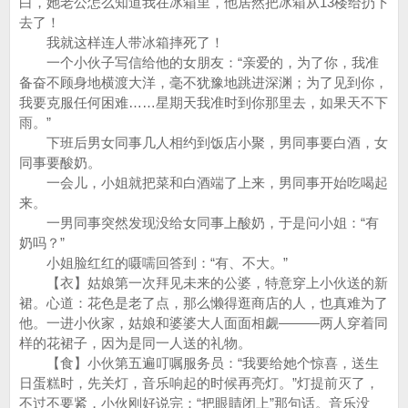
白，她老公怎么知道我在冰箱里，他居然把冰箱从13楼给扔下
去了！
我就这样连人带冰箱摔死了！
一个小伙子写信给他的女朋友：“亲爱的，为了你，我准
备奋不顾身地横渡大洋，毫不犹豫地跳进深渊；为了见到你，
我要克服任何困难……星期天我准时到你那里去，如果天不下
雨。”
下班后男女同事几人相约到饭店小聚，男同事要白酒，女
同事要酸奶。
一会儿，小姐就把菜和白酒端了上来，男同事开始吃喝起
来。
一男同事突然发现没给女同事上酸奶，于是问小姐：“有
奶吗？”
小姐脸红红的嗫嚅回答到：“有、不大。”
【衣】姑娘第一次拜见未来的公婆，特意穿上小伙送的新
裙。心道：花色是老了点，那么懒得逛商店的人，也真难为了
他。一进小伙家，姑娘和婆婆大人面面相觑———两人穿着同
样的花裙子，因为是同一人送的礼物。
【食】小伙第五遍叮嘱服务员：“我要给她个惊喜，送生
日蛋糕时，先关灯，音乐响起的时候再亮灯。”灯提前灭了，
不过不要紧，小伙刚好说完：“把眼睛闭上”那句话。音乐没