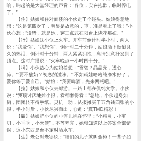
响，响起的是大堂经理的声音：“各位，实在抱歉，临时停电
了。”
【住】姑娘和住对面楼的小伙走了个碰头。姑娘得意地
想：“这是第四次了，明显是故意的，哼，准是看上了我！”小
伙心想：“没错，就是她，穿三点式在阳台上浇花那妞。”
【行】姑娘送小伙上火车。开车前倒计时半小时，两人
说：“我爱你”、“我想你”。倒计时二十分钟，姑娘洒下酝酿良
久的热泪。倒计时十分钟，两人紧紧拥抱，离情别意抒发到了
顶点。这时广播说：“火车晚点一小时四十分。”
【喝】小伙热心为姑娘着想：“雪碧？晶晶亮，透心
凉。”“要不酸奶？初恋的滋味。”“不如就娃哈哈纯净水好了，
爱你等于爱自己。”姑娘：“我要啤酒，先来两瓶吧。”
【拉】姑娘和小伙去郊游。一路上都在侃纯文学。小伙
说：“我顶讨厌地摊小报，看都懒得看！”忽地，小伙起身如
厕，团团转不得手纸。灵机一动，从报摊买了五角钱四张的小
报，半小时后，小伙尽兴而出，心道：“真TMD精彩！”
【撒】姑娘把小伙的小侄儿抱在怀里：“小精灵，小宝
贝，小乖乖，小天使”，不等夸完，她就知道以上答案全部错
误，这小东西是台不定时洒水车。
【生】老公对老婆说：“咱们的儿子就叫金樽！一辈子如