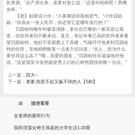
饮美酒。”从产房出来，老婆对老公说：“还是叫纸杯吧！男樽
女杯。”
【老】姑娘说小伙：“人家都说你面相老气。”小伙说姑
娘：“你喜欢一张人民币，你还管它是哪年发行的？”
贝因哈特晚年时极喜清静，多住在巴黎的一家高层公寓
里，但崇拜者仍不断来访。某天，有位年事已高的崇拜者来看
望贝因哈特。他好不容易爬上了高楼，气喘吁吁地来到贝因哈
特的住所，等他稍稍恢复一点体力后问道：“夫人，您为什么
要住得这么高？”“哦，亲爱的朋友，”贝因哈特乐滋滋地对他
说，“这是我至今依然能使男人们的心砰然跳快的唯一办法。”
上一篇：
四大~
下一篇：
老婆,你惹不起又躲不掉的人【5则】
随便看看
女老师的厕所行为
我和淫荡女神王旭嘉的大学生活1-20章