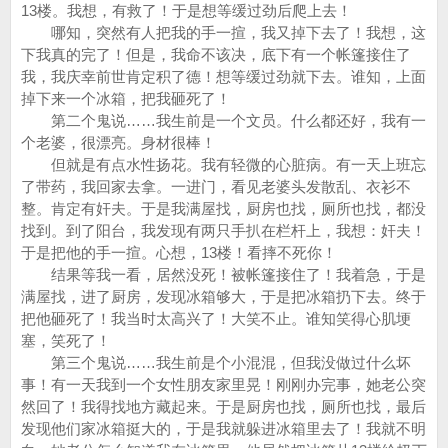
13楼。我想，有救了！于是想等缓过劲后爬上去！
哪知，突然有人把我的手一揎，我又掉下去了！我想，这
下我真的完了！但是，我命不该决，底下有一个帐篷接住了
我，我庆幸前世肯定积了德！想等缓过劲就下去。谁知，上面
掉下来一个冰箱，把我砸死了！
第二个鬼说……我生前是一个文员。什么都还好，我有一
个老婆，很漂亮。身材很棒！
但就是有点水性扬花。我有轻微的心脏病。有一天上班忘
了带药，我回家去拿。一进门，看见老婆头发散乱、衣衫不
整。肯定有奸夫。于是我满屋找，厨房也找，厕所也找，都没
找到。到了阳台，我发现有两只手扒在栏杆上，我想：奸夫！
于是把他的手一揎。心想，13楼！看摔不死你！
结果等我一看，居然没死！被帐篷接住了！我着急，于是
满屋找，进了厨房，发现冰箱够大，于是把冰箱扔下去。终于
把他砸死了！我当时太高兴了！大笑不止。谁知笑得心肌埂
塞，笑死了！
第三个鬼说……我生前是个小混混，但我没做过什么坏
事！有一天我到一个女性朋友家里晃！刚刚办完事，她老公突
然回了！我得找地方藏起来。于是厨房也找，厕所也找，最后
发现他们家冰箱挺大的，于是我就躲进冰箱里去了！我就不明