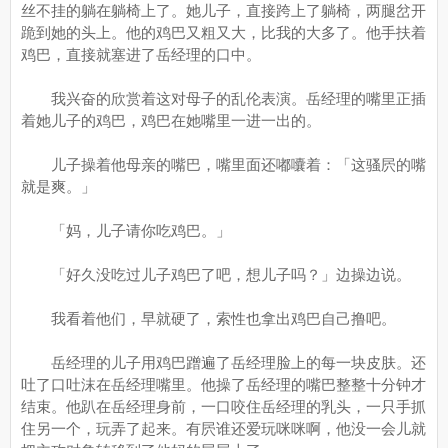
丝不挂的躺在躺椅上了。她儿子，直接跨上了躺椅，两腿岔开
跪到她的头上。他的鸡巴又粗又大，比我的大多了。他手扶着
鸡巴，直接就塞进了岳经理的口中。
我兴奋的欣赏着这对母子的乱伦表演。岳经理的嘴里正插
着她儿子的鸡巴，鸡巴在她嘴里一进一出的。
儿子操着他母亲的嘴巴，嘴里面还嘟囔着：「这骚屄的嘴
就是爽。」
「妈，儿子请你吃鸡巴。」
「好久没吃过儿子鸡巴了吧，想儿子吗？」边操边说。
我看着他们，早就硬了，索性也拿出鸡巴自己撸吧。
岳经理的儿子用鸡巴蹭遍了岳经理脸上的每一块皮肤。还
吐了口吐沫在岳经理嘴里。他操了岳经理的嘴巴整整十分钟才
结束。他趴在岳经理身前，一口咬住岳经理的乳头，一只手抓
住另一个，玩弄了起来。有屄谁还爱玩咪咪啊，他没一会儿就