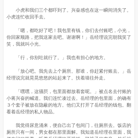
小虎和我们三个都吓到了。兴奋感也在这一瞬间消失了。
小虎连忙收回手去。
「嗯，都吃好了吧！我包里有钱，你们去付账吧，小光，
你回家顺路，把我送家去吧。谢谢啊！」岳经理说完朝我笑了
笑，我就叫小光。
「行，你别吐就行了。」我也有担心的地方。
「放心吧。我先去上个厕所。那谁，你赶紧付账去。」岳
经理说完就晃晃悠悠的站起来了。扶着墙往外走。
「嘿嘿，这骚屄，包里面都放着套呢。」被点名去付账的
小蒋兴奋的喊道。我们连忙凑过去。岳经理的包里面，的确有
３个套子被放在隐蔽的地方。他们又打开了岳经理的钱包。翻
看着岳经理的私人物品。
我觉得尿意涌来，便自己出了包间门，往厕所去。饭店的
厕所只有一间，男女都在那里面解。我知道岳经理在里面，我