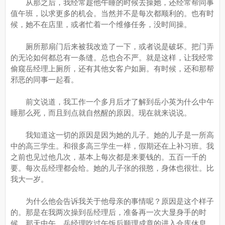
从那之后，我经常趁他午睡的时候去操她，还经常帮同事
值午班，以求更多的机会。当然并不是每次都顺利的。也有时
候，她不在店里，或者忙着一个维修任务，没时间操。
厕所那扇门后来被我改造了一下，或者说是破坏。把门弄
的无论如何都总有一条缝。总也合不严。就是这样，让我经常
偷窥岳经理上厕所，还有其他女客户如厕。有时候，还和那帮
邪恶的同事一起看。
前文说道，我工作一个多月后才了解到岳小英为什么中午
睡那么死，而且到点就自然醒的原因。现在就来说说。
我知道这一切的原因是因为她的儿子。她的儿子是一所高
中的高三学生。和很多高三学生一样，假期还在上补习班。我
之前也见过他几次，基本上每次都是来要钱的。五百一千的
要。每次岳经理都会给。她的儿子张的很憨，身体也很壮。比
我大一岁。
为什么他会告诉我关于他母亲的事情呢？原因是这个样子
的。那是在我两次操到岳经理后，准备再一次大显身手的时
候。那天中午，岳经理吃过午饭后顺理成章的进入仓库休息。