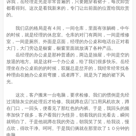
诉我，岳经理走光是非常普遍的，只要她穿着裙子，每次卸货
都看得到。这次是看我新来的，专门让出前面的位置给我欣赏
的。
我们店的格局是有４间，一间仓库，里面有张躺椅，中午
的时候，就是经理的休息室。仓库的对门有两间，一间是维修
室，一间是厕所。外面是店面，经理的办公桌和电话台正对着
大门，大门旁边是橱窗，橱窗里面就放满了各种产品。
岳经理的办公桌是那种普通的，两边是抽屉，中间是空的
放退的地方。就是这样一个办公桌，给了我们很多快乐。岳经
理坐在办公桌前的的时候，双腿总是岔开的，我经常经常找各
种理由在她办公桌前弯腰，或者蹲下。就是为了她的裙下风
光。
这次，客户搬来一台电脑，要求检修。我们的惯例是先经
过清除灰尘的处理后才给修。我就蹲在店门口用风机吹灰，蹲
在门口，一回头，便看见了那红色的内裤。于是，我回头的频
率加快了很多，客户看我行为怪异，朝着我的目光看去，瞬间
就明白了。于是他就蹲在我的旁边，朝我笑了笑，给我说，慢
点吹，得吹干净。呵呵。于是我们俩就在那里吹了１０分钟的
电脑。