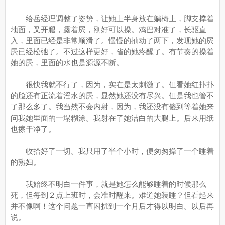
给岳经理调整了姿势，让她上半身放在躺椅上，脚支撑着
地面，叉开腿，露着屄，刚好可以操。鸡巴对准了，长驱直
入，里面已经是非常顺滑了。慢慢的抽动了两下，发现她的屄
屄已经松弛了。不过这样更好，省的她疼醒了。有节奏的操着
她的屄，里面的水也是源源不断。
很快我就不行了，因为，实在是太刺激了。但看她红扑扑
的脸还有正流着淫水的屄，显然她还没有尽兴。但是我也管不
了那么多了。我当然不会内射，因为，我还没有傻到等着她来
问我她里面的一塌糊涂。我射在了她洁白的大腿上。后来用纸
也擦干净了。
收拾好了一切。我只用了半个小时，便匆匆操了一个睡着
的熟妇。
我始终不明白一件事，就是她怎么能够睡着的时候那么
死，但每到２点上班时，会准时醒来。难道她装睡？但看起来
并不像啊！这个问题一直困扰到一个月后才得以明白。以后再
说。