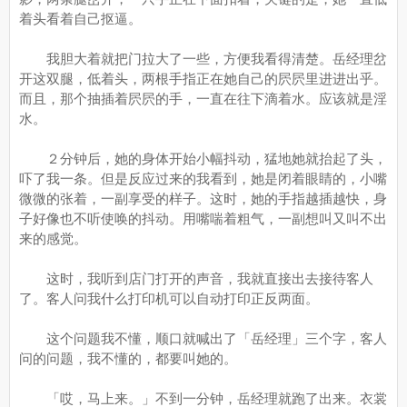
着头看着自己抠逼。
我胆大着就把门拉大了一些，方便我看得清楚。岳经理岔
开这双腿，低着头，两根手指正在她自己的屄屄里进进出乎。
而且，那个抽插着屄屄的手，一直在往下滴着水。应该就是淫
水。
２分钟后，她的身体开始小幅抖动，猛地她就抬起了头，
吓了我一条。但是反应过来的我看到，她是闭着眼睛的，小嘴
微微的张着，一副享受的样子。这时，她的手指越插越快，身
子好像也不听使唤的抖动。用嘴喘着粗气，一副想叫又叫不出
来的感觉。
这时，我听到店门打开的声音，我就直接出去接待客人
了。客人问我什么打印机可以自动打印正反两面。
这个问题我不懂，顺口就喊出了「岳经理」三个字，客人
问的问题，我不懂的，都要叫她的。
「哎，马上来。」不到一分钟，岳经理就跑了出来。衣裳