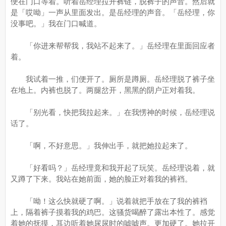
便在门口等着。听着岳经理拉开裤链，脱裤子的声音。然后就
是「哎呦」一声从里面发出。是岳经理的声音。「岳经理，你
没事吧。」我在门口喊道。
「你进来帮帮我，我站不起来了。」岳经理在里面回应者
着。
我试着一推，们便开了。厕所是蹲厕。岳经理脱了裤子坐
在地上。内裤也脱了。两腿岔开，黑黑的阴户正对着我。
「别光看，快把我拉起来。」在我愣神的时候，岳经理说
话了。
「啊，不好意思。」我伸出手，就把她拉起来了。
「好看吗？」岳经理竟和我开起了玩笑。岳经理说着，就
又蹲了下来。我站在她前面，她的脸正对着我的裤裆。
「呦！这么快就硬了啊。」说着就把手放在了我的裤裆
上，隔着裤子摸着我的鸡巴。这骚货喝醉了露出本性了。感觉
着她的抚摸，耳边听着她尿尿时的嘘嘘声。更加硬了。她拉开