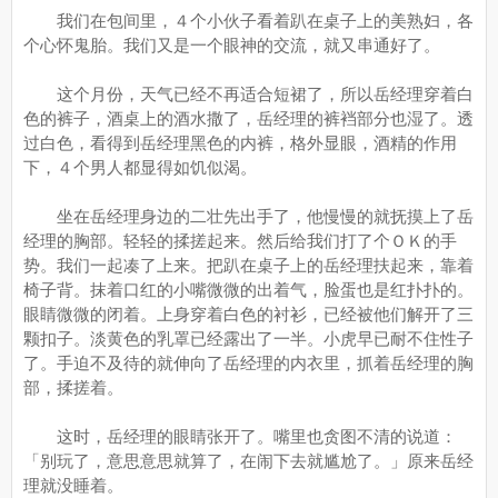
我们在包间里，４个小伙子看着趴在桌子上的美熟妇，各
个心怀鬼胎。我们又是一个眼神的交流，就又串通好了。
这个月份，天气已经不再适合短裙了，所以岳经理穿着白
色的裤子，酒桌上的酒水撒了，岳经理的裤裆部分也湿了。透
过白色，看得到岳经理黑色的内裤，格外显眼，酒精的作用
下，４个男人都显得如饥似渴。
坐在岳经理身边的二壮先出手了，他慢慢的就抚摸上了岳
经理的胸部。轻轻的揉搓起来。然后给我们打了个ＯＫ的手
势。我们一起凑了上来。把趴在桌子上的岳经理扶起来，靠着
椅子背。抹着口红的小嘴微微的出着气，脸蛋也是红扑扑的。
眼睛微微的闭着。上身穿着白色的衬衫，已经被他们解开了三
颗扣子。淡黄色的乳罩已经露出了一半。小虎早已耐不住性子
了。手迫不及待的就伸向了岳经理的内衣里，抓着岳经理的胸
部，揉搓着。
这时，岳经理的眼睛张开了。嘴里也贪图不清的说道：
「别玩了，意思意思就算了，在闹下去就尴尬了。」原来岳经
理就没睡着。