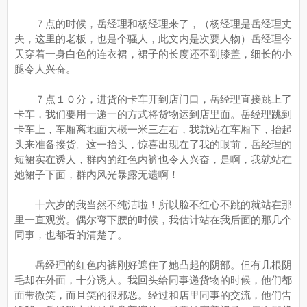
７点的时候，岳经理和杨经理来了，（杨经理是岳经理丈
夫，这里的老板，也是个骚人，此文内是次要人物）岳经理今
天穿着一身白色的连衣裙，裙子的长度还不到膝盖，细长的小
腿令人兴奋。
７点１０分，进货的卡车开到店门口，岳经理直接跳上了
卡车，我们要用一递一的方式将货物运到店里面。岳经理跳到
卡车上，车厢离地面大概一米三左右，我就站在车厢下，抬起
头来准备接货。这一抬头，惊喜出现在了我的眼前，岳经理的
短裙实在诱人，群内的红色内裤也令人兴奋，是啊，我就站在
她裙子下面，群内风光暴露无遗啊！
十六岁的我当然不纯洁啦！所以脸不红心不跳的就站在那
里一直观赏。偶尔弯下腰的时候，我估计站在我后面的那几个
同事，也都看的清楚了。
岳经理的红色内裤刚好遮住了她凸起的阴部。但有几根阴
毛却在外面，十分诱人。我回头给同事递货物的时候，他们都
面带微笑，而且笑的很邪恶。经过和店里同事的交流，他们告