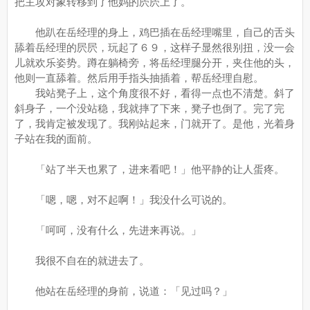
把主攻对象转移到了他妈的屄屄上了。
他趴在岳经理的身上，鸡巴插在岳经理嘴里，自己的舌头
舔着岳经理的屄屄，玩起了６９，这样子显然很别扭，没一会
儿就欢乐姿势。蹲在躺椅旁，将岳经理腿分开，夹住他的头，
他则一直舔着。然后用手指头抽插着，帮岳经理自慰。
我站凳子上，这个角度很不好，看得一点也不清楚。斜了
斜身子，一个没站稳，我就摔了下来，凳子也倒了。完了完
了，我肯定被发现了。我刚站起来，门就开了。是他，光着身
子站在我的面前。
「站了半天也累了，进来看吧！」他平静的让人蛋疼。
「嗯，嗯，对不起啊！」我没什么可说的。
「呵呵，没有什么，先进来再说。」
我很不自在的就进去了。
他站在岳经理的身前，说道：「见过吗？」