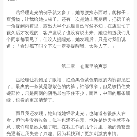
岳经理走光的例子就太多了，她弯腰捡东西时，爬梯子，
查货物，让我给她扶梯子。还有一次是她上完厕所，把裙子的
一角提到内裤里，露出大半个屁股自己浑然不知，在店里忙了
很久后才发现的，客户发现了也没有说出来。她也知道我们几
个同事都看见了，但没人提醒她，她发现后，只是对我们说
道：「看过瘾了吗？下次一定要提醒我。太丢人了。」
第二章 仓库里的爽事
岳经理让我饱足了眼福，红色黑色紫色豹纹的内裤都见过
了。最爽的一条就是那紫色的内裤，裆部很窄，但足够挡住关
键部位，只是两侧的阴毛却包不住不少，而且，中间的那条细
缝，也看的更加清楚了。
而且我还发现，她知道她经常走光，也知道有很多人在
看，但他并没有收敛，似乎也满不在意。也许是她天生就不在
意，或许就是她太骚了吧。在我工作的几个月里，她的频繁走
光逐渐让我失去了兴趣。因为我找到了更加刺激的事情。