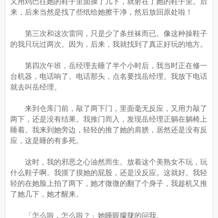
又用鸡巴往她的鞋子里面操了几下，就射在了她的鞋子里。后
来，后来当然是找了些纸给她擦干净，然后放回原处啦！
第三次和这次雷同，只是少了条丝袜而已。像这种操鞋子
的我只玩过两次。因为，后来，我就找到了真正好玩的地方。
第四次午班，岳经理去睡了半个小时后，我当时正在修一
台机器，电话响了。电话那头，点名要找岳经理。我放下电话
就去叫岳经理。
来到仓库门前，敲了两下门，里面毫无反应，又用力敲了
两下，还是没有结果。我推门而入，发现岳经理正躺在躺椅上
睡着。我来到她旁边，轻轻的推了她的肩膀，居然还是没有反
应，这是睡的有多死。
这时，我的邪恶之心油然而生。放着这个美熟女不玩，玩
什么鞋子啊。我摸了摸她的屁股，还是没反应。这就好。我轻
轻的在她脸上拍了两下，她才微微的翻了个身子，我趁机又推
了她几下，她才醒来。
「怎么啦，怎么啦？」她睡眼朦胧的问我。