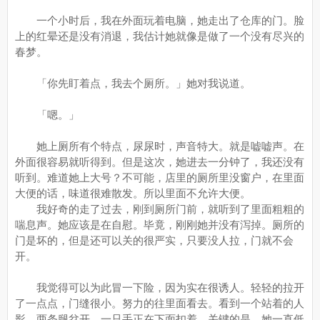
一个小时后，我在外面玩着电脑，她走出了仓库的门。脸
上的红晕还是没有消退，我估计她就像是做了一个没有尽兴的
春梦。
「你先盯着点，我去个厕所。」她对我说道。
「嗯。」
她上厕所有个特点，尿尿时，声音特大。就是嘘嘘声。在
外面很容易就听得到。但是这次，她进去一分钟了，我还没有
听到。难道她上大号？不可能，店里的厕所里没窗户，在里面
大便的话，味道很难散发。所以里面不允许大便。
我好奇的走了过去，刚到厕所门前，就听到了里面粗粗的
喘息声。她应该是在自慰。毕竟，刚刚她并没有泻掉。厕所的
门是坏的，但是还可以关的很严实，只要没人拉，门就不会
开。
我觉得可以为此冒一下险，因为实在很诱人。轻轻的拉开
了一点点，门缝很小。努力的往里面看去。看到一个站着的人
影，两条腿岔开，一只手正在下面扣着，关键的是，她一直低