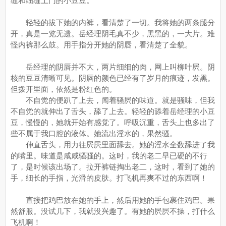
缝和细缝上门的小豆豆。
轻轻的拔下她的内裤，看清楚了一切。我将她的两条腿分
开，真是一览无遗。岳经理阴毛真不少，黑黑的，一大片。难
怪内裤那么鼓。用手指分开她的阴唇，看清楚了全貌。
岳经理的阴唇并不大，两片细细的肉，网上叫柳叶屄。阴
核的豆豆清晰可见。阴唇的颜色已经有了岁月的痕迹，发黑。
但拨开里面，依然是粉红色的。
不自觉的便趴了上去，闻着骚屄的味道。就是骚味，但我
不自觉的就伸出了舌头，舔了上去。轻轻的舔着岳经理的小豆
豆，慢慢的，她就开始有感觉了。呼吸沉重，舌头上也多出了
些不属于我口腔的液体。她流出淫水的，果然骚。
伸直舌头，用力往屄屄里面舔去。她的淫水全数舔进了我
的嘴里。味道是咸咸骚骚的。这时，我的老二早已硬的不行
了，是时候该出场了。拉开裤链掏出老二，这时，看到了她的
手，细长的手指，光滑的皮肤。打飞机再爽不过的东西啊！
直接把鸡巴放在她的手上，然后用她的手包裹住鸡巴。果
然舒服。没试几下，我就没兴趣了。有她的屄屄不操，打什么
飞机啊！