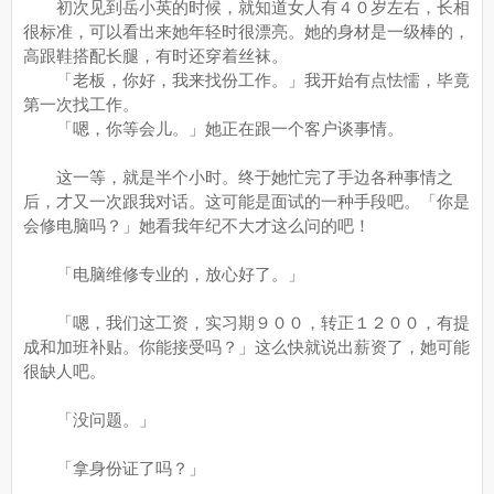
初次见到岳小英的时候，就知道女人有４０岁左右，长相
很标准，可以看出来她年轻时很漂亮。她的身材是一级棒的，
高跟鞋搭配长腿，有时还穿着丝袜。
「老板，你好，我来找份工作。」我开始有点怯懦，毕竟
第一次找工作。
「嗯，你等会儿。」她正在跟一个客户谈事情。
这一等，就是半个小时。终于她忙完了手边各种事情之
后，才又一次跟我对话。这可能是面试的一种手段吧。「你是
会修电脑吗？」她看我年纪不大才这么问的吧！
「电脑维修专业的，放心好了。」
「嗯，我们这工资，实习期９００，转正１２００，有提
成和加班补贴。你能接受吗？」这么快就说出薪资了，她可能
很缺人吧。
「没问题。」
「拿身份证了吗？」