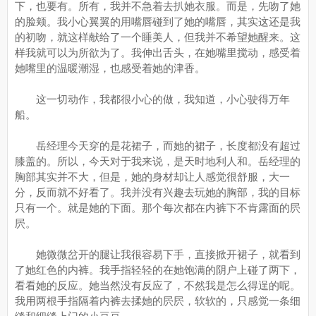
下，也要有。所有，我并不急着去扒她衣服。而是，先吻了她
的脸颊。我小心翼翼的用嘴唇碰到了她的嘴唇，其实这还是我
的初吻，就这样献给了一个睡美人，但我并不希望她醒来。这
样我就可以为所欲为了。我伸出舌头，在她嘴里搅动，感受着
她嘴里的温暖潮湿，也感受着她的津香。
这一切动作，我都很小心的做，我知道，小心驶得万年
船。
岳经理今天穿的是花裙子，而她的裙子，长度都没有超过
膝盖的。所以，今天对于我来说，是天时地利人和。岳经理的
胸部其实并不大，但是，她的身材却让人感觉很舒服，大一
分，反而就不好看了。我并没有兴趣去玩她的胸部，我的目标
只有一个。就是她的下面。那个每次都在内裤下不肯露面的屄
屄。
她微微岔开的腿让我很容易下手，直接掀开裙子，就看到
了她红色的内裤。我手指轻轻的在她饱满的阴户上碰了两下，
看看她的反应。她当然没有反应了，不然我是怎么得逞的呢。
我用两根手指隔着内裤去揉她的屄屄，软软的，只感觉一条细