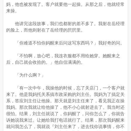
妈，他也被发现了。客户就要他一起操。从那之后，他就经常
来操。
他讲完这段故事，我们也都射的差不多了。我射在岳经理
的脸上，而他则射在了岳经理的屄屄里。
「你难道不怕你妈醒来后问这写东西吗？」我好奇的问。
「不怕啊，放心吧，我连衣服都不用给她穿。她醒来之
后，自己就会收拾的。」他自信满满的。
「为什么啊？」
「有一次中午，我操他的时候，忘了关店门，一个客户就
来了。他是我妈托关系搞市政采购的刘主任。我妈为了搞定关
系，答应刘主任让他操。那天就是刘主任来了，看见我正在操
我妈。那次我就让给他操了，他不小心就射进去了。我当时还
很怕。结果，刘主任就说了，你妈醒了，问你怎么了，你就告
诉她说我来过。让她给我打电话就行了。结果，那次我妈醒来
就问我怎么了，我就说『刘主任来了，进去找你说事情，你不