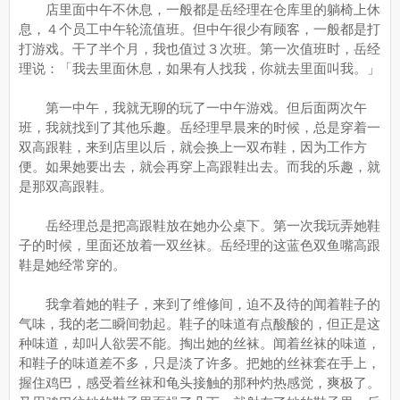
店里面中午不休息，一般都是岳经理在仓库里的躺椅上休
息，４个员工中午轮流值班。但中午很少有顾客，一般都是打
打游戏。干了半个月，我也值过３次班。第一次值班时，岳经
理说：「我去里面休息，如果有人找我，你就去里面叫我。」
第一中午，我就无聊的玩了一中午游戏。但后面两次午
班，我就找到了其他乐趣。岳经理早晨来的时候，总是穿着一
双高跟鞋，来到店里以后，就会换上一双布鞋，因为工作方
便。如果她要出去，就会再穿上高跟鞋出去。而我的乐趣，就
是那双高跟鞋。
岳经理总是把高跟鞋放在她办公桌下。第一次我玩弄她鞋
子的时候，里面还放着一双丝袜。岳经理的这蓝色双鱼嘴高跟
鞋是她经常穿的。
我拿着她的鞋子，来到了维修间，迫不及待的闻着鞋子的
气味，我的老二瞬间勃起。鞋子的味道有点酸酸的，但正是这
种味道，却叫人欲罢不能。掏出她的丝袜。闻着丝袜的味道，
和鞋子的味道差不多，只是淡了许多。把她的丝袜套在手上，
握住鸡巴，感受着丝袜和龟头接触的那种灼热感觉，爽极了。