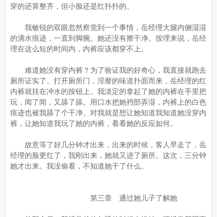
穿的还算整齐，但小脸还是红扑扑的。
我敏锐的双眼忽然察觉到一个事情，岳经理大腿内侧湿湿
的滴水痕迹，一直到脚腕。她还没有擦干净。按理来说，岳经
理在这么短的时间内，内裤应该都穿不上。
难道她没有穿内裤？为了验证我的好奇心，我直接就跑去
厕所证实了。打开厕所门，淫靡的味道扑面而来，岳经理的红
内裤就挂在冲水的按钮上。我淡定的拿起了她的内裤在手里把
玩，闻了闻，又舔了舔。用口水把她裆部弄湿，内裤上的白色
痕迹也被我舔了个干净。对我就是想让她知道我知道她没穿内
裤，让她知道我玩了她的内裤，看看她的反应如何。
故意等了好几分钟才出来，出来的时候，客人早走了，岳
经理的脸更红了，我刚出来，她就又进了厕所。这次，三分钟
她才出来。我没偷看，不知道她干了什么。
第三章 通过她儿子了解她