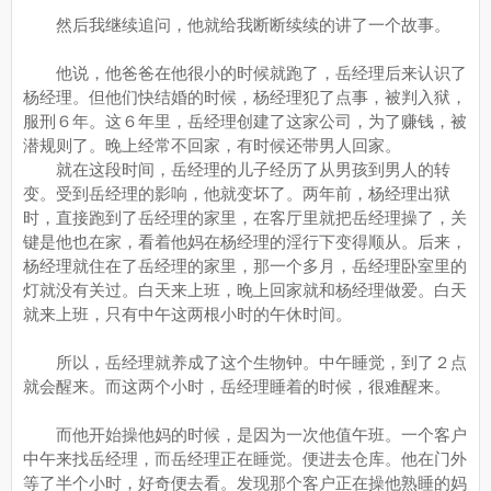
然后我继续追问，他就给我断断续续的讲了一个故事。
他说，他爸爸在他很小的时候就跑了，岳经理后来认识了
杨经理。但他们快结婚的时候，杨经理犯了点事，被判入狱，
服刑６年。这６年里，岳经理创建了这家公司，为了赚钱，被
潜规则了。晚上经常不回家，有时候还带男人回家。
就在这段时间，岳经理的儿子经历了从男孩到男人的转
变。受到岳经理的影响，他就变坏了。两年前，杨经理出狱
时，直接跑到了岳经理的家里，在客厅里就把岳经理操了，关
键是他也在家，看着他妈在杨经理的淫行下变得顺从。后来，
杨经理就住在了岳经理的家里，那一个多月，岳经理卧室里的
灯就没有关过。白天来上班，晚上回家就和杨经理做爱。白天
就来上班，只有中午这两根小时的午休时间。
所以，岳经理就养成了这个生物钟。中午睡觉，到了２点
就会醒来。而这两个小时，岳经理睡着的时候，很难醒来。
而他开始操他妈的时候，是因为一次他值午班。一个客户
中午来找岳经理，而岳经理正在睡觉。便进去仓库。他在门外
等了半个小时，好奇便去看。发现那个客户正在操他熟睡的妈