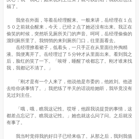
福了。
我坐在外面，等着岳经理醒来。一般来讲，岳经理在１点
５０之前就会醒来，今天，已经２点了她还没有出来。我正在
偷笑的时候，突然听见厕所关门的声音。呵呵，岳经理偷偷的
溜到厕所里了。我悄悄的来到厕所门口，往里面看去。
岳经理撩着裙子，低着头，一只手正在从里面往外掏精
液。我便离开了。岳经理过了５分钟才从里面出来。看到我之
后，脸红的笑了一下。「唉呀，睡醒了啥都忘了。刚才谁来找
我，我都记不清了。」
「刚才是有一个人来了，他说他是市委的，他姓刘。他进
去给你谈事情了。」我把练了半天的话说给她听，我毕竟没有
见过刘主任。
「哦，哦，瞧我这记性。哎呀，他跟我说提货的事情，这
都差点忘记了。瞧我这记性。」她也就这么问了问。之后就没
有事了。
我当时觉得我的好日子已经来临了。从那之后，我到我值