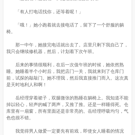
「有人打电话找你，还等着呢！」
「哦！」她小跑着就去接电话了，留下了一个舒服的躺
椅。
那一中午，她接完电话就出去了。店里只剩下我自己了，
我只会继续修机器，然后，计划着下次午班。
后来的事情很顺利，在后一次值午班的时候，她依然熟
睡。她睡着半个小时后，我把店门一关，我就来到了仓库门
前，试探的敲敲门。她不理我，然后我直接推门而入。这次真
是天时地利人和啊！
岳经理穿着裙子，双腿微张的熟睡在躺椅上。我知道不能
掉以轻心，轻声的喊了两声，又推了推。还是一样睡得死。仓
库里有一扇窗，所有里面还是非常亮的。岳经理呼吸均匀，气
色也很不错。
我觉得男人做爱一定要先有前戏，即使女人睡着的情况