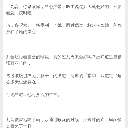
「九音，你别咳嗽，当心声带，医生说过几天就会好的，不要
着急，按时吃
药，多喝水。」栖墨制止了她，同时端过一杯水来给她，药丸
放在了她的掌心。
九音还捂着自己的喉咙，真的过几天就会好吗？她知道这是被
张西亚掐的，
透过玻璃也看见了脖子上的淤迹，清晰的手指印，即使过了这
么多天也还存在，
可见当时，他有多么的生气。
九音默默地吃了药，水通过喉咙的时候，火辣辣的疼，里面像
是着火了一样