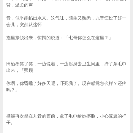
背，温柔的声
音，似乎能掐出水来。这气味，陌生又熟悉，九音怔忪了好一
会儿，突然从这怀
抱里挣脱出来，惊愕的说道：「七哥你怎么在这里？」
田栖墨笑了笑，一边说着，一边起身去卫生间里，拧了条毛巾
出来，「照顾
你啊，你昏睡了好多天呢，吓死我了。现在感觉怎么样？还疼
吗？」
栖墨再次坐在九音的窗前，拿了毛巾给她擦脸，小心翼翼的样
子。