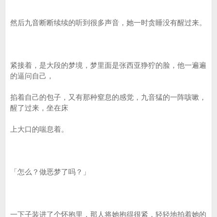
然后九音断断续续的听到很多声音，她一时贪睡没有醒过来。
紧接着，是大段的梦境，梦里面是张西亚狰狞的脸，他一遍遍
的逼问自己，
掐着自己的包子，又有那种窒息的感觉，九音猛的一阵咳嗽，
醒了过来，坐在床
上大口的喘息着。
「怎么？做恶梦了吗？」
一下子装进了个怀抱里，那人将她抱得很紧，轻轻地拍着她的