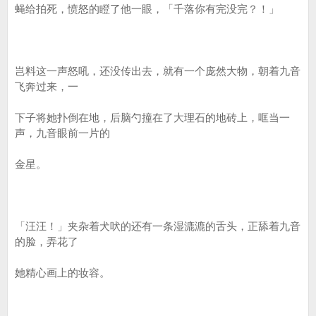
蝇给拍死，愤怒的瞪了他一眼，「千落你有完没完？！」
岂料这一声怒吼，还没传出去，就有一个庞然大物，朝着九音
飞奔过来，一
下子将她扑倒在地，后脑勺撞在了大理石的地砖上，哐当一
声，九音眼前一片的
金星。
「汪汪！」夹杂着犬吠的还有一条湿漉漉的舌头，正舔着九音
的脸，弄花了
她精心画上的妆容。