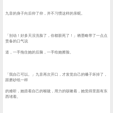
九音的身子向后仰了仰，并不习惯这样的亲昵。
「别动！好多天没洗脸了，你都脏死了！」栖墨略带了一点点
责备的口气说
道，一手拖住她的后脑，一手给她擦脸。
「我自己可以。」九音再次开口，才发觉自己的嗓子坏掉了，
跟磨砂纸一样
的难听，她捂着自己的喉咙，用力的咳嗽着，她觉得里面有东
西堵着。