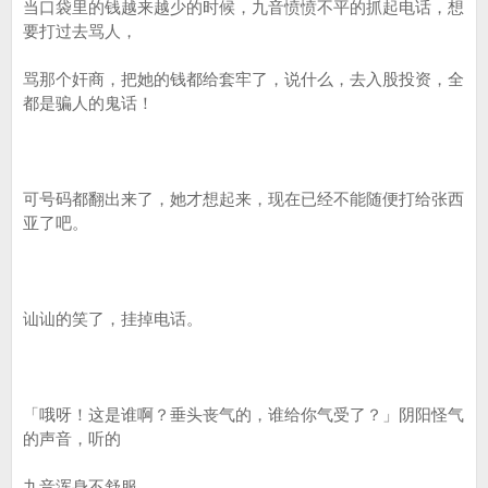
当口袋里的钱越来越少的时候，九音愤愤不平的抓起电话，想
要打过去骂人，
骂那个奸商，把她的钱都给套牢了，说什么，去入股投资，全
都是骗人的鬼话！
可号码都翻出来了，她才想起来，现在已经不能随便打给张西
亚了吧。
讪讪的笑了，挂掉电话。
「哦呀！这是谁啊？垂头丧气的，谁给你气受了？」阴阳怪气
的声音，听的
九音浑身不舒服。