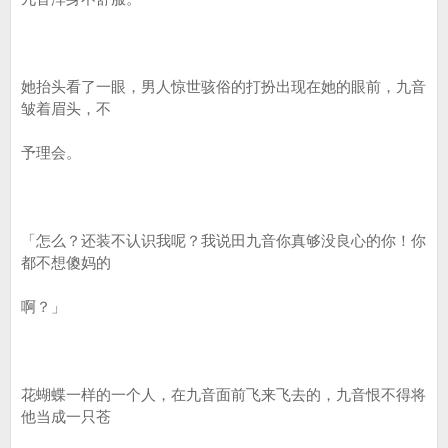
她抬头看了一眼，男人惊世骇俗的打扮出现在她的眼前，九音
皱着眉头，不
予理会。
「怎么？还装不认识我呢？我说田九音你真够没良心的你！你
都不想傻妈的
啊？」
花蝴蝶一样的一个人，在九音面前飞来飞去的，九音恨不得将
他当成一只苍