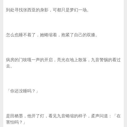
到处寻找张西亚的身影，可都只是梦幻一场。
怎么也睡不着了，她蜷缩着，抱紧了自己的双膝。
病房的门吱嘎一声的开启，亮光在地上散落，九音警惕的看过
去。
「你还没睡吗？」
是田栖墨，他开了灯，看见九音蜷缩的样子，柔声问道：「在
害怕吗？」