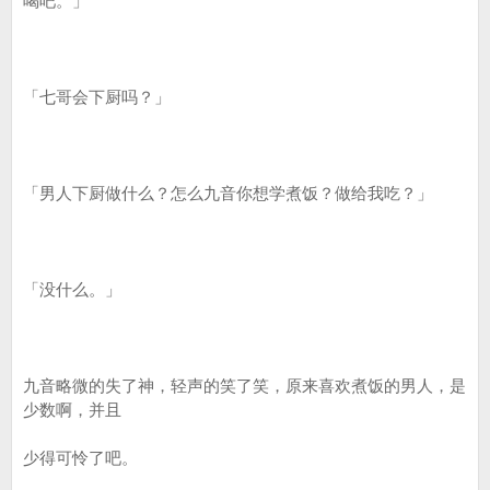
喝吧。」
「七哥会下厨吗？」
「男人下厨做什么？怎么九音你想学煮饭？做给我吃？」
「没什么。」
九音略微的失了神，轻声的笑了笑，原来喜欢煮饭的男人，是
少数啊，并且
少得可怜了吧。