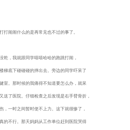
打打闹闹什么的是再常见也不过的事了。
没乾，我就跟同学嘻嘻哈哈的跑跳打闹，
楼梯底下碰碰碰的摔出去。旁边的同学吓呆了
健室。那时候的我痛得不知道要怎么办，就呆
又送了医院。仔细检查之后发现是右手臂骨折，
伤，一时之间暂时使不上力。这下就很惨了，
真的不行。那天妈妈从工作单位赶到医院哭得