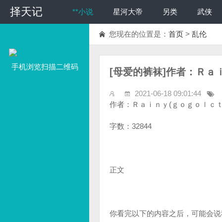
择天记
**小说
星河大帝
另类
武侠
您现在的位置是：
首页
>
乱伦
手机浏览扫描二维码
[母爱的裤袜]作者：Ｒａ
2021-06-18 09:01:44
作者：Ｒａｉｎｙ(ｇｏｇｏｌｃｔ
字数：32844
正文
你看完以下的内容之后，可能会说