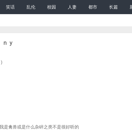
笑话
乱伦
校园
人妻
都市
长篇
ｉｎｙ
)
我是禽兽或是什么杂碎之类不是很好听的