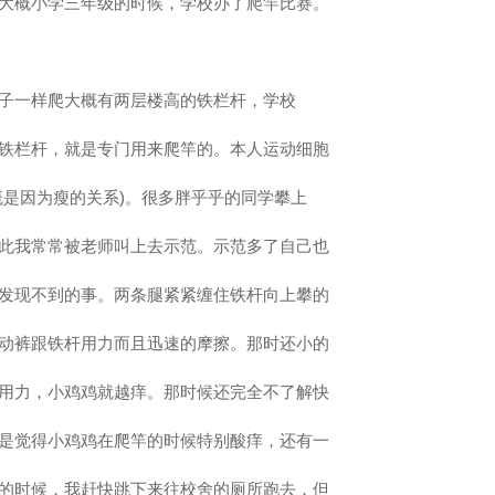
大概小学三年级的时候，学校办了爬竿比赛。
子一样爬大概有两层楼高的铁栏杆，学校
铁栏杆，就是专门用来爬竿的。本人运动细胞
概是因为瘦的关系)。很多胖乎乎的同学攀上
此我常常被老师叫上去示范。示范多了自己也
发现不到的事。两条腿紧紧缠住铁杆向上攀的
动裤跟铁杆用力而且迅速的摩擦。那时还小的
用力，小鸡鸡就越痒。那时候还完全不了解快
是觉得小鸡鸡在爬竿的时候特别酸痒，还有一
的时候，我赶快跳下来往校舍的厕所跑去，但