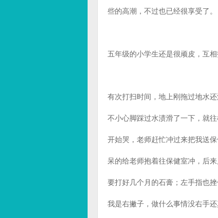
些的高潮，不过也已经很享受了。
五年级的小学生还是很顽皮，互相
有次打扫时间，地上刚拖过地水还
不小心脚踩过水渍滑了一下，就往
开始哭，老师赶忙冲过来把我送保
呆的给老师抱着往保健室冲，后来
要打好几个月的石膏；左手指也挫
我是右撇子，做什么事情没右手还