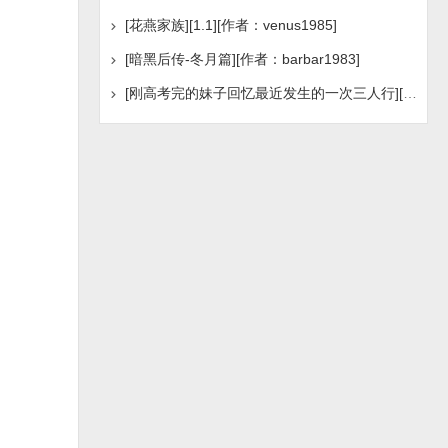
[花燕家族][1.1][作者：venus1985]
[暗黑后传-冬月篇][作者：barbar1983]
[刚高考完的妹子回忆最近发生的一次三人行][作者：不详]