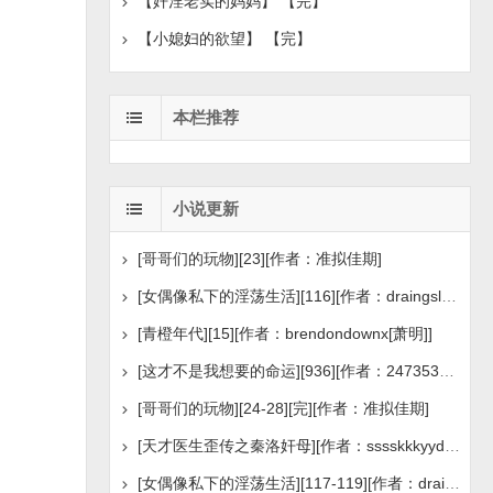
【奸淫老实的妈妈】 【完】
【小媳妇的欲望】 【完】
本栏推荐
小说更新
[哥哥们的玩物][23][作者：准拟佳期]
[女偶像私下的淫荡生活][116][作者：draingslee]
[青橙年代][15][作者：brendondownx[萧明]]
[这才不是我想要的命运][936][作者：2473530790]
[哥哥们的玩物][24-28][完][作者：准拟佳期]
[天才医生歪传之秦洛奸母][作者：sssskkkyyd2009]
[女偶像私下的淫荡生活][117-119][作者：draingslee]