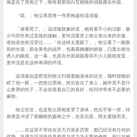
掩盖在了黑袍之下，唯有着那张白皙精致的俏脸露在外面。
「喏。」牧尘再度将一件黑袍递给温清璇。
「难看死了。」温清璇犹豫的道，她有着不小的洁癖，极
少与异性有过直接的接触，更何况要穿上牧尘拿出来的衣服，
谁知道他有没穿过……「你这样太显眼了。」牧尘看了一眼眼
前的女孩，那金黄色的战甲，包裹着婀娜的娇躯，凸显出相当
诱人的曲线，这一幕，光是在外面就能看得不少人眼睛发直，
更何况是在这种单调的环境。
温清璇似是察觉到牧尘扫视着她身体的目光，顿时狠狠的
瞪了他一眼，一把抢过黑袍，然后套在了身上，她毕竟不是什
么鲁莽的性子，不会依靠着自己的喜好，给同伴带来不必要的
麻烦。
牧尘笑笑，也是取出黑袍笼罩了身体，然后手掌一挥，转
身便是冲进了那幽暗的森林之中，在其后面，两女紧随而至。
……在这里不管你在灵力方面多厉害，都已经没有任何的
优势，洛璃与温清璇毕竟都是与灵力为主要的修炼，所以当她