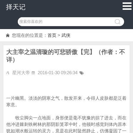
择天记
您现在的位置是：
首页
>
武侠
大主宰之温清璇的可悲骄傲【完】（作者：不
详）
星河大帝
2016-01-30 09:26:34
一片幽黑。淡淡的阴寒之气，散发开来，令得人皮肤都是泛着
寒意。
牧尘脚尖一点地面，身形便是毫不犹豫的掠了进去，而在
他冲进棘刺铁树林的那阴影笼罩中时，他顿时感觉到体内原本
犹如潮水般运转的灵力，竟是在此时陡然静止，仿佛凝固了一