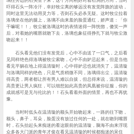
璃往旁边的石头坐下来，这个方向刚好对着石洞的方向，当时
吓得石头一阵冷汗，幸好牧尘离的够远没有发觉阵旗的波动，
同时这里无法动用灵力等，否则石头必杀无疑。这时牧尘拉着
洛璃坐在他的腿上，洛璃不由来羞的脸蛋通红，娇声道：「你
干嘛呢！！」牧尘被洛璃这时的表情迷得一阵恍惚，傻笑一声
后，对着她的嘴唇就吻下去，洛璃也象征得挣扎下就与牧尘激
吻起来！！
石头看见他们没有发觉后，心中不由送了一口气，之后看
见同样绝色得洛璃被牧尘索吻，心中不由妒忌起来，但是当他
看见平躺在地上得温清璇时，心中得妒忌也就消失了，温清璇
与洛璃同样的绝色，只是气质稍微不同，洛璃得出尘，温清璇
得高贵，两者都让所有男人难以自拔，但总得来说，温清璇的
高贵更让男人疯狂，可以细想如此高贵的凤凰被你征服，你的
成就感可是无与伦比的！！石头看着外面的情景，再也不再犹
豫。
当时时低头在温清璇的额头开始吻起来，一路的往下吻，
额头，鼻子，耳朵，脸蛋没有放过任何的一处，就在吻到嘴唇
时，石头抬起头来痴迷的看这眼前的温清璇，脑海不由来浮现
众多各大门派的青年才俊在看见温清璇的时候都痴迷的呆住