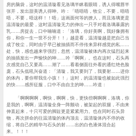
房的脑袋，这时的温清璇看见洛璃半眯着眼睛，诱人得嘴唇半
张开，发出甜美诱人得呻。吟：「唔唔唔，牧尘，不要，唔唔
唔，不要，唔这样！！唔」这画面何等的撩人，而且洛璃更是
温清璇的最爱，这时温清璇无力的伸出一只手对着洛璃暴露的
乳……房捉去，口中喃喃道：「洛璃，你好美啊，我好像拥有
你，和你一生一世不分开！！」越是看，温清璇越是把自己当
成了牧尘，同时由于早已被抽插而不停传来异样感觉的私……
处，快，感也越来学强烈，忽然，温清璇被体内再次猛烈起来
的抽插发出一声愉快的呻……吟「啊啊」。也在这时，石头再
次感觉自己又要高……潮了……看着侧面往外看的通红绝色脸
庞，石头低吼兴奋道：「清璇，我又要到了，我要射……进你
的体内，要你帮我生小孩！！」这时，的温清璇也被如此强烈
的快……感所征服，口中不由自主的呻……吟道：
「啊啊啊啊，啊快，啊啊，快，更快些啊啊啊，洛璃，你
是我的，啊啊」温清璇全身一阵颤动，被架起的双腿，不由来
伸直起来，十只可爱的脚趾更是紧紧用力。也在同时石头异
物，再次拼命的往温清璇的体内顶去，温清璇体内不停的收
缩，将自己的精华与石头的射……出的白色液体混合起
来。！！！