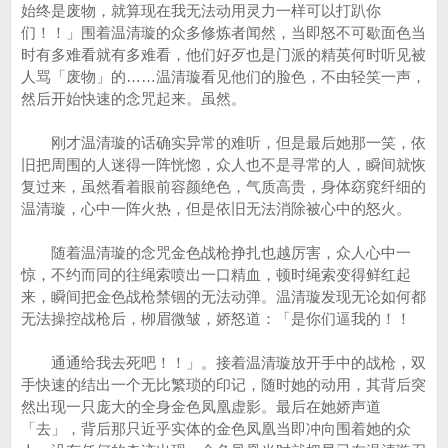
始终是废物，就算现在我无法动用灵力一样可以打趴你
们！！」围着温清璇的众多修炼者闻然，当即怒不可歇面色当
时有多难看就有多难看，他们好歹也是门派的精英何时听见被
人骂「废物」的……温清璇看见他们的脸色，不由轻笑一声，
然后开始快速的念咒起来。虽然。
刚才温清璇的话确实异常的难听，但是最后她那一笑，依
旧把周围的人迷得一阵恍惚，众人也不是寻常的人，瞬间就恢
复过来，虽然看着眼前容颜绝色，气质高贵，身体窈窕纤细的
温清璇，心中一阵火热，但是依旧无法消除被心中的怒火。
随着温清璇的念咒金色战枪挣扎也越厉害，众人心中一
惊，不约而同的往绳索喷出一口精血，顿时绳索变得鲜红起
来，瞬间把金色战枪禁锢的无法动弹。温清璇发现无论如何都
无法操控战枪后，栁眉微皱，娇怒道：「是你们逼我的！！
通通给我去死吧！！」。接着温清璇放开手中的战枪，双
手快速的结出一个无比繁琐的印记，随时她的动用，其背后突
然出现一只庞大的全身金色凤凰虚影。最后在她娇声道
「去」，背后那只近乎实体的金色凤凰当即冲向围着她的众