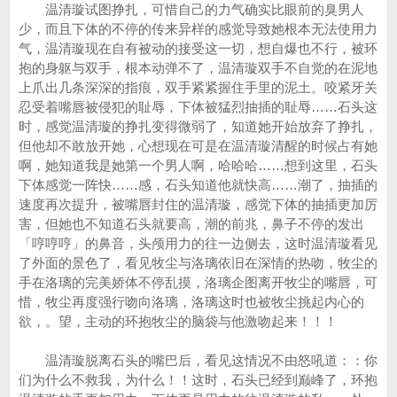
温清璇试图挣扎，可惜自己的力气确实比眼前的臭男人
少，而且下体的不停的传来异样的感觉导致她根本无法使用力
气，温清璇现在自有被动的接受这一切，想自爆也不行，被环
抱的身躯与双手，根本动弹不了，温清璇双手不自觉的在泥地
上爪出几条深深的指痕，双手紧紧握住手里的泥土。咬紧牙关
忍受着嘴唇被侵犯的耻辱，下体被猛烈抽插的耻辱……石头这
时，感觉温清璇的挣扎变得微弱了，知道她开始放弃了挣扎，
但他却不敢放开她，心想现在可是在温清璇清醒的时候占有她
啊，她知道我是她第一个男人啊，哈哈哈……想到这里，石头
下体感觉一阵快……感，石头知道他就快高……潮了，抽插的
速度再次提升，被嘴唇封住的温清璇，感觉下体的抽插更加厉
害，但她也不知道石头就要高，潮的前兆，鼻子不停的发出
「哼哼哼」的鼻音，头颅用力的往一边侧去，这时温清璇看见
了外面的景色了，看见牧尘与洛璃依旧在深情的热吻，牧尘的
手在洛璃的完美娇体不停乱摸，洛璃企图离开牧尘的嘴唇，可
惜，牧尘再度强行吻向洛璃，洛璃这时也被牧尘挑起内心的
欲，。望，主动的环抱牧尘的脑袋与他激吻起来！！！
温清璇脱离石头的嘴巴后，看见这情况不由怒吼道：：你
们为什么不救我，为什么！！这时，石头已经到巅峰了，环抱