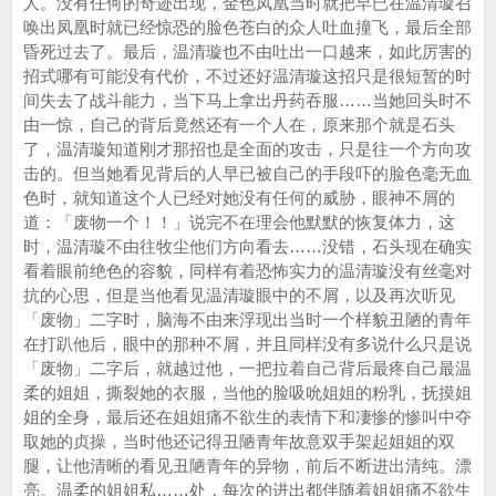
人。没有任何的奇迹出现，金色凤凰当时就把早已在温清璇召
唤出凤凰时就已经惊恐的脸色苍白的众人吐血撞飞，最后全部
昏死过去了。最后，温清璇也不由吐出一口越来，如此厉害的
招式哪有可能没有代价，不过还好温清璇这招只是很短暂的时
间失去了战斗能力，当下马上拿出丹药吞服……当她回头时不
由一惊，自己的背后竟然还有一个人在，原来那个就是石头
了，温清璇知道刚才那招也是全面的攻击，只是往一个方向攻
击的。但当她看见背后的人早已被自己的手段吓的脸色毫无血
色时，就知道这个人已经对她没有任何的威胁，眼神不屑的
道：「废物一个！！」说完不在理会他默默的恢复体力，这
时，温清璇不由往牧尘他们方向看去……没错，石头现在确实
看着眼前绝色的容貌，同样有着恐怖实力的温清璇没有丝毫对
抗的心思，但是当他看见温清璇眼中的不屑，以及再次听见
「废物」二字时，脑海不由来浮现出当时一个样貌丑陋的青年
在打趴他后，眼中的那种不屑，并且同样没有多说什么只是说
「废物」二字后，就越过他，一把拉着自己背后最疼自己最温
柔的姐姐，撕裂她的衣服，当他的脸吸吮姐姐的粉乳，抚摸姐
姐的全身，最后还在姐姐痛不欲生的表情下和凄惨的惨叫中夺
取她的贞操，当时他还记得丑陋青年故意双手架起姐姐的双
腿，让他清晰的看见丑陋青年的异物，前后不断进出清纯。漂
亮。温柔的姐姐私……处，每次的进出都伴随着姐姐痛不欲生