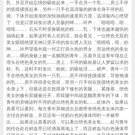
乳，并且开始忘情的吸吮起来，一手在另一个乳……房上不停
的抚摸揉搓起来，另外一只手在温清璇的娇体全身不停的乱
摸。下体开始渐渐的加快抽插的速度和力度，温清璇内心绝望
了，但是口里却发出诱人至极的呻……吟声：「唔唔唔，唔，
唔唔……」石头不时变换吸吮的粉……乳，下体也越来越快的
抽插起来，如果这时有人在的话，就会看见，一位绝色无双的
美女眼睛绝望无神口里不停的发出诱人无比「唔唔唔，唔」的
呻……吟声望着外面一对正打得火热的男女，而这绝色的美女
赤……裸的身躯上被一名黝黑的青年，压着并且这青年现在正
埋头在绝色美女的乳……房上，不停的吸吮着让人梦寐以求的
粉。乳，还时不时发出「吮吮」的吸吮淫……秽声。青年一只
手在绝色美女的另外一只乳……房不停得抚摸揉搓，导致饱满
的乳……房不停得变化形状，而另一只手却在抚摸绝色美女的
全身上下，但最还是在抚摸身下修长的美腿，。紧接着，绝色
美女的修长双腿被分开，而双腿中间就是黝黑青年的下体，而
青年的异物这时不停的进出绝色美女的私……处体内，如果认
真看可以看到，每次青年异物进出后都带有绝色美女体内第一
次结合的鲜血，并且还有一丝奶白色的液体同时一并被带
出……如果还认真看的话，可以看出绝色美女私……处与青年
的结合处在鲜血早已经滴落再地上了，而且鲜血与白色液体早