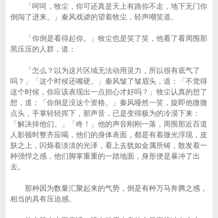
「呵呵，牧尘，你可还真是天上有路你不走，地下无门你
倒闯了进来。」秦风戏谑的望着牧尘，轻声嘲笑道。
「你倒是看得起你。」牧尘也是笑了笑，他看了看周围那
黑压压的人群，道：
「怎么？以为这片区域无法动用灵力，所以很有底气了
吗？」「这个时候还嘴硬。」秦风皱了皱眉头，道：「不觉得
这个时候，你应该表现出一点担心才好吗？」牧尘认真的想了
想，道：「你倒是没这个资格。」秦风哑然一笑，旋即他微微
点头，手掌轻轻挥下，那声音，已是变得极为的冷漠下来：
「解决掉他们。」「咚！」他的声音刚刚一落，周围那近百道
人影顿时整齐应喝，他们的身体表面，都是有着微光浮现，皮
肤之上，闪烁着淡淡的光泽，看上去犹如金属所铸，散发着一
种强悍之感，他们脚掌重重的一踏地面，身形便是暴冲了出
去。
那种因为数量汇聚起来的气势，倒是有种万马奔腾之感，
相当的具有压迫感。