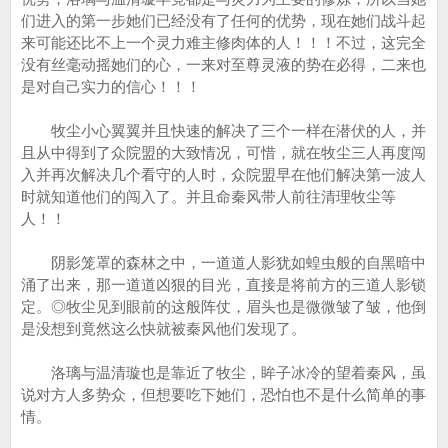
们进入的第一步她们已经没有了任何的优势，现在她们战斗起
来可能还比不上一个灵力难主修肉体的人！！！不过，这完全
没有丝毫动摇她们的心，一来对至尊灵液的势在必得，二来也
是对自己实力的信心！！！
牧尘小心翼翼并且快速的解决了三个一样在潜伏的人，并
且从中得到了众院盟的大致情况，可惜，就在牧尘三人再度闯
入并再次解决几个看守的人时，众院盟早在他们解决第一波人
时就知道他们的闯入了。并且命秦风带人前往清理牧尘等
人！！
阴影笼罩的森林之中，一道道人影犹如蝗虫般的自黑暗中
涌了出来，那一道道凶狠的目光，直接是将前方的三道人影锁
定。◎牧尘见到眼前的这般阵仗，眉头也是微微皱了皱，他倒
是没想到竟然这么快就被秦风他们发现了。
洛璃与温清璇也是靠近了牧尘，眸子冰冷的望着秦风，虽
说对方人多势众，但想要吃下她们，恐怕也不是什么简单的事
情。