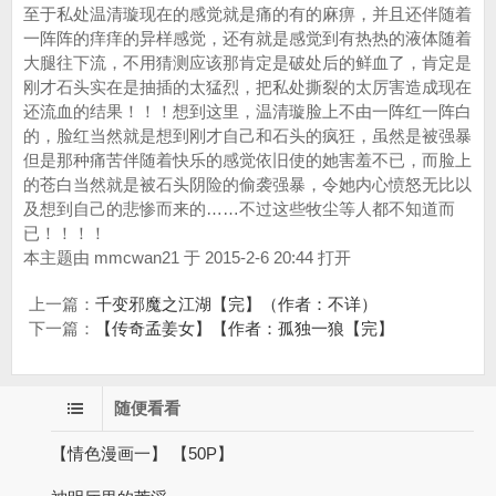
至于私处温清璇现在的感觉就是痛的有的麻痹，并且还伴随着
一阵阵的痒痒的异样感觉，还有就是感觉到有热热的液体随着
大腿往下流，不用猜测应该那肯定是破处后的鲜血了，肯定是
刚才石头实在是抽插的太猛烈，把私处撕裂的太厉害造成现在
还流血的结果！！！想到这里，温清璇脸上不由一阵红一阵白
的，脸红当然就是想到刚才自己和石头的疯狂，虽然是被强暴
但是那种痛苦伴随着快乐的感觉依旧使的她害羞不已，而脸上
的苍白当然就是被石头阴险的偷袭强暴，令她内心愤怒无比以
及想到自己的悲惨而来的……不过这些牧尘等人都不知道而
已！！！！
本主题由 mmcwan21 于 2015-2-6 20:44 打开
上一篇：
千变邪魔之江湖【完】（作者：不详）
下一篇：
【传奇孟姜女】【作者：孤独一狼【完】
随便看看
【情色漫画一】 【50P】