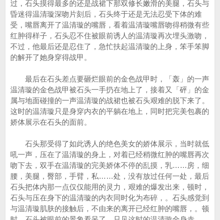
过，石头摸得最多的还是战裙下那双修长嫩滑的美腿，石头与
昏迷得温清璇深吻片刻后，石头终于还是无法忍受下体的难
受，嘴唇离开了温清璇的嘴唇，看着温清璇嘴唇吻得稍微有些
红肿得样子，石头忍不住被眼前诱人的温清璇再次埋头激吻，
不过，他最后还是忍住了，急忙扶起温清璇的上身，笨手笨脚
的解开了她身穿得战甲。
最后在石头差点要砸烂眼前的金色战甲时，「轰」的一声
温清璇的金色战甲被石头一手扔在地上了，接着又「砰」的金
属与地面碰撞的一声温清璇的战裙也被石头艰难的脱下来了。
这时的温清璇只是身穿内衣的平躺在地上，同时把完美包裹的
娇体展示在石头的面前。
石头那受得了如此诱人的绝色美女的娇体展示，当时就低
吼一声，压在了温清璇的身上，对着已经稍微红肿的嘴唇再次
吻下去，双手在温清璇的完美娇体不停的乱摸，乳……房，细
腰，美腿，臀部，手臂，私……处，没有放过任何一处，最后
石头把体内那一点仅仅能用的灵力，艰难的爆发出来，顿时，
石头与压在身下的温清璇的内衣同时化为布碎，。石头感觉到
与温清璇肌肤的接触后，不由来的离开已经红肿的嘴唇，。顿
时，石头被眼前的景象看呆了，只见这时的温清璇全身赤，