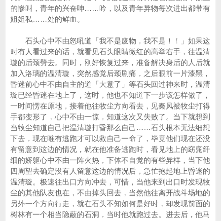
的惨叫，青年的兴奋呻……吟，以及青年异物每次进出都带有
姐姐私……处的鲜血。
石头心中不由怒吼道「我不是废物，我不是！！」如果这
时有人看过来的话，就看见石头眼睛微红的高举右手，往温清
璇的后颈劈去。同时，刚好恢复过来，准备解决身后的人后就
加入洛璃的温清璇，突然感觉后颈剧痛，之后眼前一片漆黑，
昏迷前心中不由自主的道「大意了」等石头回过神来时，温清
璇已经昏迷在地上了，这时，他也不知道下一步该怎样做了，
一时间愣在原地，接着他往牧尘方向看去，见秦风被牧尘打得
手都变形了，心中不由一惊，知道这次又失败了。当下就想到
当牧尘知道自己把温清璇打昏那么自己……石头根本无法细想
下去，现在唯有逃跑才可以救自己一命了，毕竟他们现在还没
有留意到这边的情况，就在他准备逃跑时，看见地上的窈窕纤
细的娇躯心中不由一阵火热，下体不自觉的有些异样，当下他
四周望去确定没有人留意这边的情况后，急忙抱起地上昏迷的
温清璇。极速往出口方向冲去，可惜，当他来到出口时发现牧
尘的其他队友也在，不由掉头回去，当然他往离开战斗场地的
另外一个方向行走，就在石头不知如何是好时，却发现前面的
树林有一个相当隐蔽的石洞，当时他就跑过去。进去后，他马