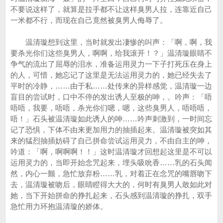
不要说这样了，就算是拉手都不让这样臭男人拉，连靠近自己
一米都不行，而现在自己竟然被臭男人侮辱了。
温清璇想到这里，当时就发出凄惨的叫声：「啊，啊，我
要杀光你们这些臭男人，啊啊，给我滚开！？」温清璇眼睛不
争气的流出了屈辱的泪水，准备运用灵力一下子打死压在身上
的人，可惜，她忘记了这里是无法运用灵力的，她已经失去了
平时的冷静，……由于私……处传来的异样感觉，温清璇一边
盲目的尝试时，口中不停的发出诱人至极的呻，。吟声：「唔
唔唔，我要，唔唔，杀光你们嗯，嗯，这些臭男人，唔唔唔，
唔！」石头被温清璇如此诱人的呻……吟声刺激到，一时间忘
记了恐惧，下体不由来更加用力的抽插起来。温清璇被突如其
来的猛烈抽插妨碍了自己拼命尝试运用灵力，不由自主的呻，
吟道：「啊，啊啊啊！！」这时温清璇才回想起这里是不可以
运用灵力的，当即开始念咒起来，埋头吸吮香……乳的石头闻
然，内心一颤，急忙放弃粉……乳，对着正在念咒的嘴唇吻下
去，温清璇被吻后，眼睛瞪得大大的，何时有臭男人敢如此对
她，当下开始拼命的挣扎起来，石头感到温清璇的挣扎，双手
急忙用力环抱温清璇的娇体。