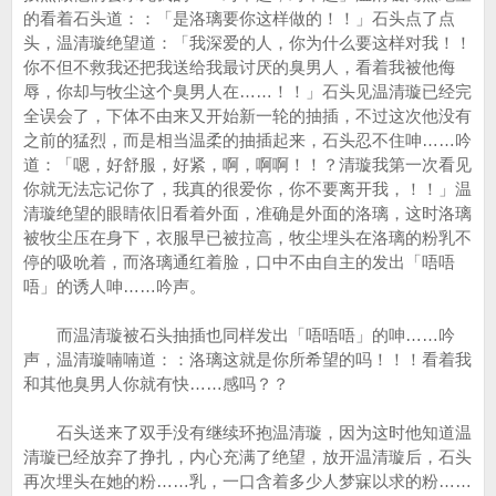
的看着石头道：：「是洛璃要你这样做的！！」石头点了点
头，温清璇绝望道：「我深爱的人，你为什么要这样对我！！
你不但不救我还把我送给我最讨厌的臭男人，看着我被他侮
辱，你却与牧尘这个臭男人在……！！」石头见温清璇已经完
全误会了，下体不由来又开始新一轮的抽插，不过这次他没有
之前的猛烈，而是相当温柔的抽插起来，石头忍不住呻……吟
道：「嗯，好舒服，好紧，啊，啊啊！！？清璇我第一次看见
你就无法忘记你了，我真的很爱你，你不要离开我，！！」温
清璇绝望的眼睛依旧看着外面，准确是外面的洛璃，这时洛璃
被牧尘压在身下，衣服早已被拉高，牧尘埋头在洛璃的粉乳不
停的吸吮着，而洛璃通红着脸，口中不由自主的发出「唔唔
唔」的诱人呻……吟声。
而温清璇被石头抽插也同样发出「唔唔唔」的呻……吟
声，温清璇喃喃道：：洛璃这就是你所希望的吗！！！看着我
和其他臭男人你就有快……感吗？？
石头送来了双手没有继续环抱温清璇，因为这时他知道温
清璇已经放弃了挣扎，内心充满了绝望，放开温清璇后，石头
再次埋头在她的粉……乳，一口含着多少人梦寐以求的粉……