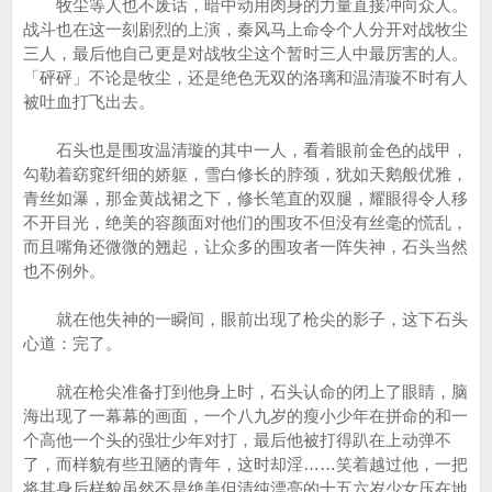
牧尘等人也不废话，暗中动用肉身的力量直接冲向众人。
战斗也在这一刻剧烈的上演，秦风马上命令个人分开对战牧尘
三人，最后他自己更是对战牧尘这个暂时三人中最厉害的人。
「砰砰」不论是牧尘，还是绝色无双的洛璃和温清璇不时有人
被吐血打飞出去。
石头也是围攻温清璇的其中一人，看着眼前金色的战甲，
勾勒着窈窕纤细的娇躯，雪白修长的脖颈，犹如天鹅般优雅，
青丝如瀑，那金黄战裙之下，修长笔直的双腿，耀眼得令人移
不开目光，绝美的容颜面对他们的围攻不但没有丝毫的慌乱，
而且嘴角还微微的翘起，让众多的围攻者一阵失神，石头当然
也不例外。
就在他失神的一瞬间，眼前出现了枪尖的影子，这下石头
心道：完了。
就在枪尖准备打到他身上时，石头认命的闭上了眼睛，脑
海出现了一幕幕的画面，一个八九岁的瘦小少年在拼命的和一
个高他一个头的强壮少年对打，最后他被打得趴在上动弹不
了，而样貌有些丑陋的青年，这时却淫……笑着越过他，一把
将其身后样貌虽然不是绝美但清纯漂亮的十五六岁少女压在地