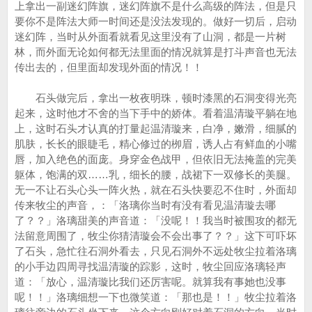
上拿出一副迷幻阵旗，迷幻阵旗不是什么高级的阵法，但是只
要你不是阵法大师一时间还是没法发现的。做好一切后，启动
迷幻阵，当时从外面看就看见这里没有了山洞，都是一片树
林，而外面无论如何都无法里面的情况就算是打斗声音也无法
传出去的，但里面却发现外面的情况！！
石头做完后，拿出一枚夜明珠，顿时漆黑的石洞变得光亮
起来，这时他才不舍的当下手中的娇体。看着温清璇平躺在地
上，这时石头才认真的打量起温清璇来，白净，嫩滑，细腻的
肌肤，长长的眼睫毛，精心修过的栁眉，诱人占有鲜血的小嘴
唇，加入绝色的面庞。身穿金色战甲，但依旧无法掩盖的完美
躯体，饱满的双……乳，细长的腰，战裙下一双修长的美腿。
无一不让石头心头一阵火热，就在石头快要忍不住时，外面却
传来牧尘的声音，：「洛璃你当时有没有看见温清璇去哪
了？？」洛璃甜美的声音道：「没呢！！我当时被围攻的都无
法留意周围了，牧尘你猜清璇会不会出事了？？」这下可吓坏
了石头，急忙往石洞外看去，只见石洞外不远处牧尘拉着洛璃
的小手边四周寻找温清璇的踪影，这时，牧尘回应洛璃轻声
道：「放心，温清璇比我们还厉害呢。就算我有事她也没事
呢！！」洛璃细想一下也微笑道：「那也是！！」牧尘拉着洛