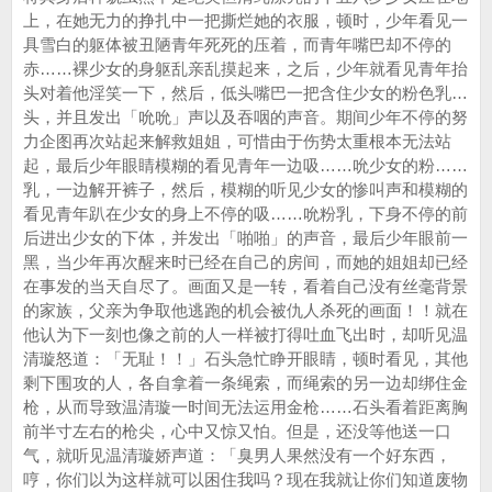
上，在她无力的挣扎中一把撕烂她的衣服，顿时，少年看见一
具雪白的躯体被丑陋青年死死的压着，而青年嘴巴却不停的
赤……裸少女的身躯乱亲乱摸起来，之后，少年就看见青年抬
头对着他淫笑一下，然后，低头嘴巴一把含住少女的粉色乳…
头，并且发出「吮吮」声以及吞咽的声音。期间少年不停的努
力企图再次站起来解救姐姐，可惜由于伤势太重根本无法站
起，最后少年眼睛模糊的看见青年一边吸……吮少女的粉……
乳，一边解开裤子，然后，模糊的听见少女的惨叫声和模糊的
看见青年趴在少女的身上不停的吸……吮粉乳，下身不停的前
后进出少女的下体，并发出「啪啪」的声音，最后少年眼前一
黑，当少年再次醒来时已经在自己的房间，而她的姐姐却已经
在事发的当天自尽了。画面又是一转，看着自己没有丝毫背景
的家族，父亲为争取他逃跑的机会被仇人杀死的画面！！就在
他认为下一刻也像之前的人一样被打得吐血飞出时，却听见温
清璇怒道：「无耻！！」石头急忙睁开眼睛，顿时看见，其他
剩下围攻的人，各自拿着一条绳索，而绳索的另一边却绑住金
枪，从而导致温清璇一时间无法运用金枪……石头看着距离胸
前半寸左右的枪尖，心中又惊又怕。但是，还没等他送一口
气，就听见温清璇娇声道：「臭男人果然没有一个好东西，
哼，你们以为这样就可以困住我吗？现在我就让你们知道废物