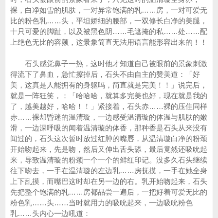
裸，白净如雪的肌肤，一对异常饱满的乳……房，一对可爱无
比的粉色乳……头，平坦娇细的腰部，一双修长白净的美腿，
十只可爱的脚趾，以及被黑色阴……毛遮掩的私……处……配
上绝色无比的容颜，这景象简直无法用语言能形容出来的！！
石头感觉鼻子一热，这时他才知道自己被眼前的景象刺激
得流下了鼻血，急忙擦掉后，石头不由自主的赞美道：「好
美，这真是人能拥有的身躯吗，简直就是完美！！」说完后，
就是一阵狂笑，：「哈哈哈，就算多完美也好，现在就是我的
了，越美越好，哈哈！！」紧接着，石头赤……裸的压住同样
赤……裸却昏迷的温清璇，一边感受温清璇的体温与肌肤的嫩
滑，一边深呼吸的闻着温清璇的体香，那种香是石头从来没有
闻过的，石头这次暂时放过红肿的嘴唇，从温清璇白净的粉颈
开始吻起来，先是吻，然后又伸出舌头舔，最后竟然还吸吮起
来，导致温清璇的粉颈一个一个的鲜红印记。没多久石头继续
往下吻去，一手在温清璇的左边乳……房抚摸，一手在她全身
上下乱摸，而嘴巴这时却在另一边的右。乳开始吻起来，石头
先把整个饱满的乳……房都品尝一遍后，一把好着可爱无比的
粉色乳……头……当时就用力的吸吮起来，一边吸吮粉色
乳……头内心一边吼道：