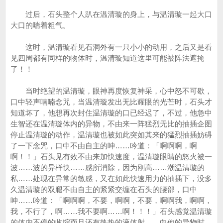
过后，石头整个人趴在温清璇的身上，与温清璇一起大口
大口的喘着粗气。
这时，温清璇看见石洞外有一只小小的动用，之后又是看
见四周都有同样的物体时，温清璇知道这里可能被阵法遮掩
了！！
当时绝望的温清璇，眼神再度恢复神采，心中怒不可歇，
口中轻声喃喃念咒，当温清璇发出无比耀眼的光芒时，石头才
知道坏了，他想再次封住温清璇的口已经迟了，不过，他急中
生智还在温清璇体内的异物，不由来一阵猛烈无比的抽插企图
停止温清璇的动作，温清璇也被如此突如其来的猛烈抽插妨碍
了一下念咒，口中不由自主的呻……吟道：「啊啊啊，啊
啊！！」石头见有效不由来加快速度，温清璇眼睛的怒火被一
波……波的异样快……感所消除，因为刚高……潮温清璇的
私……处现在异常的敏感，又在如此快速用力的抽插下，没多
久温清璇的双腿不由自主的紧紧交缠在石头的腰部，口中
呻……吟道：「啊啊啊，不要，啊啊，不要，啊啊我，啊啊，
我，不行了，啊……我不要啊……啊！！！」石头感觉温清璇
的体内不停的收缩而且还有热热的液体射……向他的异物时，