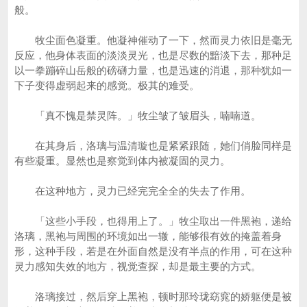
般。
牧尘面色凝重。他凝神催动了一下，然而灵力依旧是毫无
反应，他身体表面的淡淡灵光，也是尽数的黯淡下去，那种足
以一拳蹦碎山岳般的磅礴力量，也是迅速的消退，那种犹如一
下子变得虚弱起来的感觉。极其的难受。
「真不愧是禁灵阵。」牧尘皱了皱眉头，喃喃道。
在其身后，洛璃与温清璇也是紧紧跟随，她们俏脸同样是
有些凝重。显然也是察觉到体内被凝固的灵力。
在这种地方，灵力已经完完全全的失去了作用。
「这些小手段，也得用上了。」牧尘取出一件黑袍，递给
洛璃，黑袍与周围的环境如出一辙，能够很有效的掩盖着身
形，这种手段，若是在外面自然是没有半点的作用，可在这种
灵力感知失效的地方，视觉查探，却是最主要的方式。
洛璃接过，然后穿上黑袍，顿时那玲珑窈窕的娇躯便是被