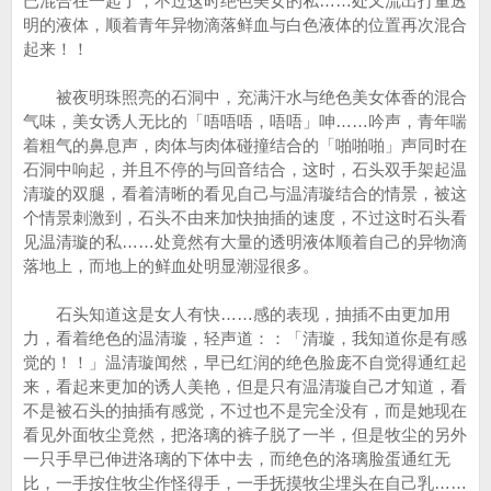
已混合在一起了，不过这时绝色美女的私……处又流出打量透
明的液体，顺着青年异物滴落鲜血与白色液体的位置再次混合
起来！！
被夜明珠照亮的石洞中，充满汗水与绝色美女体香的混合
气味，美女诱人无比的「唔唔唔，唔唔」呻……吟声，青年喘
着粗气的鼻息声，肉体与肉体碰撞结合的「啪啪啪」声同时在
石洞中响起，并且不停的与回音结合，这时，石头双手架起温
清璇的双腿，看着清晰的看见自己与温清璇结合的情景，被这
个情景刺激到，石头不由来加快抽插的速度，不过这时石头看
见温清璇的私……处竟然有大量的透明液体顺着自己的异物滴
落地上，而地上的鲜血处明显潮湿很多。
石头知道这是女人有快……感的表现，抽插不由更加用
力，看着绝色的温清璇，轻声道：：「清璇，我知道你是有感
觉的！！」温清璇闻然，早已红润的绝色脸庞不自觉得通红起
来，看起来更加的诱人美艳，但是只有温清璇自己才知道，看
不是被石头的抽插有感觉，不过也不是完全没有，而是她现在
看见外面牧尘竟然，把洛璃的裤子脱了一半，但是牧尘的另外
一只手早已伸进洛璃的下体中去，而绝色的洛璃脸蛋通红无
比，一手按住牧尘作怪得手，一手抚摸牧尘埋头在自己乳……