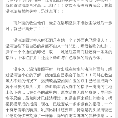
就知道温清璇再次高……潮了！！这次石头没有再留恋，趁着
温清璇短暂的失神，迅速离开！！
而外面的牧尘他们，最后在洛璃坚决不准牧尘做最后一步
时，就已经离开了！！！
温清璇回过神来时石洞只有她一个了外面也已经没人了，
温清璇往下着自己的身躯不由来一阵悲伤，嘴唇被吻的红肿，
脖子一个个通红的印记，双……乳通红发痛而且还有一条条的
指痕，下体红肿并且还流下鲜血与白色液体的混合液体。
没多久，温清璇跟平时一样出现在牧尘与洛璃的面前，经
过温清璇小心的了解，她知道自己误会了他们！！同时在牧尘
等人不知的情况下，温清璇晶莹如同白玉的双手已经握成两个
娇小可爱的拳头，并且鲜血顺着陷入肉中的指甲一滴滴的往地
上落下去……在金色的战甲内，原本洁白无暇的身躯，早已经
惨不忍睹，虽然刚才已经清理过，但是由原来通红的吻痕，揉
搓抚摸形成的指痕，现在，已经变成一条条紫色的指痕，一个
个有牙齿印的吻痕。乳房比刚才还要痛，特别是乳头温清璇已
经感觉仿佛被割掉了一样痛，隐约伴随着阵阵的异样快感……