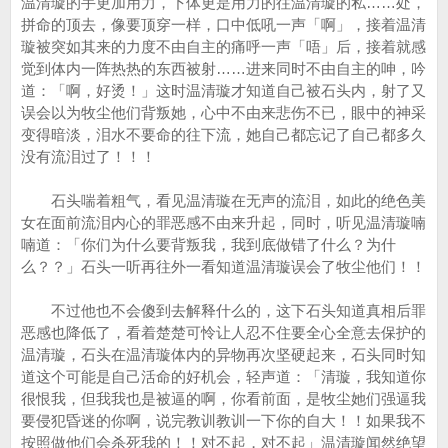
温清璇的手更加用力，下体更是用力的往温清璇的私……处，
拼命的顶去，像要顶穿一样，口中低吼一声「啊」，接着温清
璇被突如其来的力度不由自主的痛呼一声「唔」后，接着就感
觉到体内一阵热热的东西被射……进来同时不由自主的呻，吟
道：「啊，好烫！」这时温清璇才知道自己被石头内，射了又
误会以为牧尘他们背叛她，心中不由来悲伤不已，眼中的神采
变得暗淡，泪水不要命的往下流，她自己都忘记了自己都多久
没有流泪过了！！！
石头喘着粗气，看见温清璇在无声的流泪，如此的绝色美
女在面前流泪内心的罪恶感不由来升起，同时，听见温清璇喃
喃道：「你们为什么要背叛我，我到底做错了什么？为什
么？？」石头一听再往外一看知道温清璇误会了牧尘他们！！
不过他也不会傻到去解释什么的，这下石头知道真相后罪
恶感也降低了，看着楚楚可怜让人忍不住要全心全意去保护的
温清璇，石头在温清璇体内的异物再次坚硬起来，石头同时知
道这个可能是自己活命的好机会，轻声道：「清璇，我知道你
很恨我，但我我也是被逼的啊，你看前面，是牧尘她们强逼我
要侵犯昏迷的你啊，说完教训教训一下你的自大！！如果我不
按照做他们会杀死我的！！对不起，对不起」温清璇闻然绝望