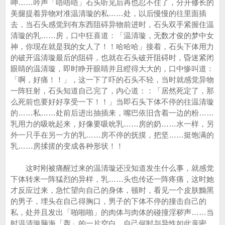
呻……吟声「唔唔唔」石头听见后再也忍不住了，分开修长的
美腿提着异物对准温清璇的私……处，以后慢慢的往里面插
去，当石头感觉到有东西阻碍异物前进时，石头双手紧握住温
清璇的乳……房，口中狂喜道：「温清璇，无数才俊的梦中女
神，你现在就是我的女人了！！哈哈哈」接着，石头下体用力
的破开温清璇最后的阻碍，也就在石头破开阻碍时，昏迷紧闭
眼睛的温清璇，即时睁开眼睛并且瞪得大大的，口中惨叫道：
「啊，好痛！！」，这一下了吓的石头不轻，当时就感觉异物
一阵狂射，石头知道自己完了，内心道：：「居然死定了，那
么死前也要好好享受一下！！」当即石头下体不停的往温清璇
的……私……处前后进出抽插来，嘴巴依旧含着一边的粉……
乳用力的吸吮起来，好像要吸吮乳……房的奶……水一样，另
外一只手在另一方的乳……房不停的抚摸，把坚……挺饱满的
乳……房揉搓的变成各种形状！！
这时刚被痛醒过来的温清璇还没知道发生什么事，就感觉
下体转来一阵猛烈的异样，乳……头也传还一阵疼痛，这时她
才反应过来，急忙望向自己的身体，顿时，看见一个皮肤黝黑
的男子，埋头在自己得胸口，男子的下体不停的撞击自己的
私，处并且发出「啪啪啪」的肉体与肉体的碰撞淫秽声……当
时温清璇脑海「轰」的一片空白，自己何时与异性如此亲密，