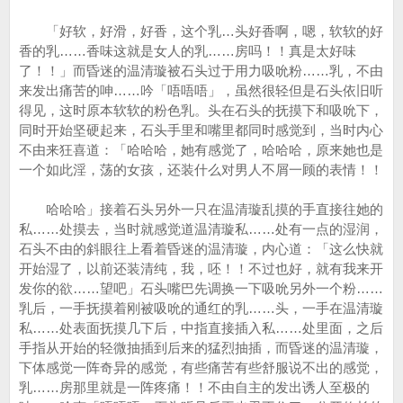
「好软，好滑，好香，这个乳…头好香啊，嗯，软软的好
香的乳……香味这就是女人的乳……房吗！！真是太好味
了！！」而昏迷的温清璇被石头过于用力吸吮粉……乳，不由
来发出痛苦的呻……吟「唔唔唔」，虽然很轻但是石头依旧听
得见，这时原本软软的粉色乳。头在石头的抚摸下和吸吮下，
同时开始坚硬起来，石头手里和嘴里都同时感觉到，当时内心
不由来狂喜道：「哈哈哈，她有感觉了，哈哈哈，原来她也是
一个如此淫，荡的女孩，还装什么对男人不屑一顾的表情！！
哈哈哈」接着石头另外一只在温清璇乱摸的手直接往她的
私……处摸去，当时就感觉道温清璇私……处有一点的湿润，
石头不由的斜眼往上看着昏迷的温清璇，内心道：「这么快就
开始湿了，以前还装清纯，我，呸！！不过也好，就有我来开
发你的欲……望吧」石头嘴巴先调换一下吸吮另外一个粉……
乳后，一手抚摸着刚被吸吮的通红的乳……头，一手在温清璇
私……处表面抚摸几下后，中指直接插入私……处里面，之后
手指从开始的轻微抽插到后来的猛烈抽插，而昏迷的温清璇，
下体感觉一阵奇异的感觉，有些痛苦有些舒服说不出的感觉，
乳……房那里就是一阵疼痛！！不由自主的发出诱人至极的