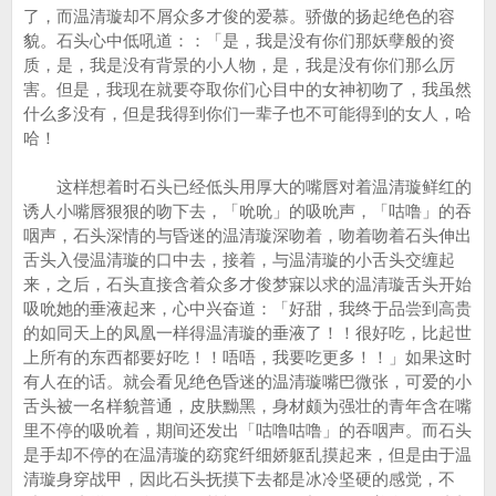
了，而温清璇却不屑众多才俊的爱慕。骄傲的扬起绝色的容
貌。石头心中低吼道：：「是，我是没有你们那妖孽般的资
质，是，我是没有背景的小人物，是，我是没有你们那么厉
害。但是，我现在就要夺取你们心目中的女神初吻了，我虽然
什么多没有，但是我得到你们一辈子也不可能得到的女人，哈
哈！
这样想着时石头已经低头用厚大的嘴唇对着温清璇鲜红的
诱人小嘴唇狠狠的吻下去，「吮吮」的吸吮声，「咕噜」的吞
咽声，石头深情的与昏迷的温清璇深吻着，吻着吻着石头伸出
舌头入侵温清璇的口中去，接着，与温清璇的小舌头交缠起
来，之后，石头直接含着众多才俊梦寐以求的温清璇舌头开始
吸吮她的垂液起来，心中兴奋道：「好甜，我终于品尝到高贵
的如同天上的凤凰一样得温清璇的垂液了！！很好吃，比起世
上所有的东西都要好吃！！唔唔，我要吃更多！！」如果这时
有人在的话。就会看见绝色昏迷的温清璇嘴巴微张，可爱的小
舌头被一名样貌普通，皮肤黝黑，身材颇为强壮的青年含在嘴
里不停的吸吮着，期间还发出「咕噜咕噜」的吞咽声。而石头
是手却不停的在温清璇的窈窕纤细娇躯乱摸起来，但是由于温
清璇身穿战甲，因此石头抚摸下去都是冰冷坚硬的感觉，不