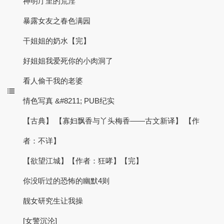
神明厅里的荒淫
暴露女友之春色满园
干姐姐的奶水【完】
好姐姐我爱死你的小肉洞了
看人偷干我的老婆
情色写真 &#8211; PUB纪实
【古典】 【寡妇飘香与丫头梅香——古文新译】 【作
者：不详】
【欲望江城】【作者：狂哮】【完】
你没听过的恐怖的幽默4则
靓女研究生让我操
[女警沉沦]