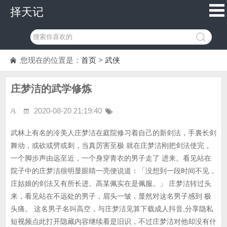
择天记
您现在的位置是：
首页
>
武侠
庄梦洁的武学修炼
2020-08-20 21:19:40
武林上有名的冷美人庄梦洁在庭院修习着自己的新剑法，手裏长剑
舞动，或砍或劈或刺，当真厉害至极 就在庄梦洁刚把剑法使完，
一个脚步声由远至近，一个身穿青衣的男子走了 进来。看见站在
院子中的庄梦洁很明显眼睛一亮便说道：「没想到一段时间不见，
庄姑娘的剑法又有所长进。高某佩实在是佩服。」 庄梦洁转过头
来，看见站在不远处的男子，眉头一皱，显然对这名男子感到 极
头痛。 这名男子名叫高空，与庄梦洁见算下载成人抖音,分享隐私
短视频点此打开隐藏内容继续看是旧识，不过庄梦洁对他却没有什