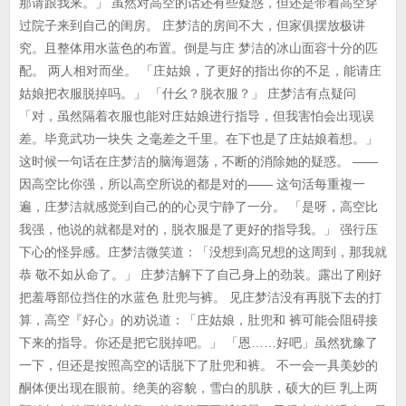
那请跟我来。」 虽然对高空的话还有些疑惑，但还是带着高空穿
过院子来到自己的闺房。 庄梦洁的房间不大，但家俱摆放极讲
究。且整体用水蓝色的布置。倒是与庄 梦洁的冰山面容十分的匹
配。 两人相对而坐。 「庄姑娘，了更好的指出你的不足，能请庄
姑娘把衣服脱掉吗。」 「什幺？脱衣服？」 庄梦洁有点疑问
「对，虽然隔着衣服也能对庄姑娘进行指导，但我害怕会出现误
差。毕竟武功一块失 之毫差之千里。在下也是了庄姑娘着想。」
这时候一句话在庄梦洁的脑海迴荡，不断的消除她的疑惑。 ——
因高空比你强，所以高空所说的都是对的—— 这句活每重複一
遍，庄梦洁就感觉到自己的的心灵宁静了一分。 「是呀，高空比
我强，他说的就都是对的，脱衣服是了更好的指导我。」 强行压
下心的怪异感。庄梦洁微笑道：「没想到高兄想的这周到，那我就
恭 敬不如从命了。」 庄梦洁解下了自己身上的劲装。露出了刚好
把羞辱部位挡住的水蓝色 肚兜与裤。 见庄梦洁没有再脱下去的打
算，高空『好心』的劝说道：「庄姑娘，肚兜和 裤可能会阻碍接
下来的指导。你还是把它脱掉吧。」 「恩……好吧」虽然犹豫了
一下，但还是按照高空的话脱下了肚兜和裤。 不一会一具美妙的
酮体便出现在眼前。绝美的容貌，雪白的肌肤，硕大的巨 乳上两