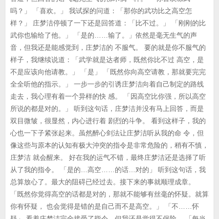
吗？」 「喜欢。」 我试探的问道：「那你的武功比之高空怎
样？」 庄梦洁停顿了一下还是回答道：「比不过。」 「刚刚的比
武你也输给了他。」 「是的……输了。」依然是毫无生气的声
音，但我还是能感觉到，庄梦洁的 不服气。 要的就是你不服气的
样子，我继续说道：「武学就是达者师，既然你比不过 高空，是
不是应该向他请教。」 「是」 「既然你向高空请教，那就要完完
全全听他的指示。」 一步一步的引诱庄梦洁向着自己制定的路线
走去，我心理有着一个异样的快 感。 「因高空比你强，所以高空
所说的都是对的。」 听到这句话，庄梦洁并没有马上回答，而是
双目微皱，很显然，内心进行着 剧烈的斗争。 看到这样子，我的
心也一下子紧张起来。虽然醉心剑法让庄梦洁听从我的命 令，但
像这些与原本的认知有极大沖突的指令是非常危险的，稍有不慎，
庄梦洁 就会醒来。 好在我的运气不错，最终庄梦洁还是选择了听
从了我的指令。 「是的…高空……的话…对的」 听到这句话，我
总算放心了。最大的阻碍已经过去。接下来的事就顺理成章。
「既然你觉得高空的话都是对的，那就不能够有丝毫的怀疑。就算
你有怀疑， 也会觉得是错的是自己而不是高空。」 「不……怀
疑」 看着庄梦洁完全接受了指令，但我还是觉得不保险。 「每当