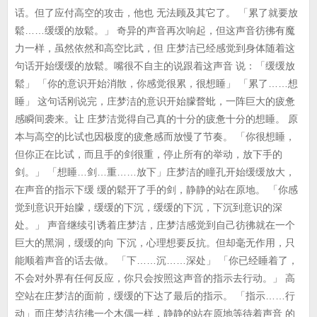
话。但了应付高空的攻击，他也 无法顾及其它了。 「累了就要放
鬆……缓缓的放鬆。」 奇异的声音再次响起，但这声音彷彿有魔
力一样，虽然依然和高空比武，但 庄梦洁已经感觉到身体随着这
句话开始缓缓的放鬆。嘴很不自主的说跟着这声音 说：「缓缓放
鬆」 「你的意识开始消散，你感觉很累，很想睡」 「累了……想
睡」 这句话刚说完，庄梦洁的意识开始朦瞀蚍，一阵巨大的疲惫
感瞬间袭来。让 庄梦洁觉得自己真的十分的疲惫十分的想睡。 原
本与高空的比试也因极度的疲惫感而放慢了节奏。 「你很想睡，
但你正在比试，而且手的剑很重，停止所有的举动，放下手的
剑。」 「想睡…剑…重……放下」庄梦洁的瞳孔开始缓缓放大，
在声音的指示下缓 缓的鬆开了手的剑，静静的站在原地。 「你感
觉到意识开始朦，缓缓的下沉，缓缓的下沉，下沉到意识的深
处。」 声音继续引诱着庄梦洁，庄梦洁感觉到自己彷彿就在一个
巨大的黑洞，缓缓的向 下沉，心理想要反抗。但却毫无作用，只
能顺着声音的话去做。 「下……沉……深处」 「你已经睡着了，
不会对外界有任何反应，你只会按照这声音的指示去行动。」 高
空站在庄梦洁的面前，缓缓的下达了最后的指示。 「指示……行
动」而庄梦洁彷彿一个木偶一样，静静的站在原地等待着声音 的