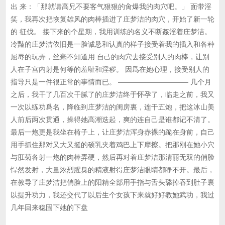
出 来：「那就请高兄不要客气狠狠的肏爆我的肉穴吧。」 面带淫
笑，我再次把恢复雄风的肉棒插进了庄梦洁的肉穴，开始了新一轮
的 征伐。 接下来的个星期，我用训练的名义不断姦淫着庄梦洁。
冷豔的庄梦洁依旧是一脸诚恳和认真的样子接受着我的插入和各种
屈辱的玩弄，丝毫不知道用 自己的肉穴去接受别人的肉棒，让别
人在子宫内射是何等的羞耻和淫秽。 因爲在她心理，接受别人的
指导只是一件很正常的事情而已。 —————————— 几个月
之后，我干了几百次干腻了的庄梦洁终于怀孕了，临走之前，我又
一次以练功爲名，降临到庄梦洁的闺房裏，连干五炮，把这冰山美
人前后两次贯通，操得她高潮迭起，爽的连自己是谁都记不清了。
最后一炮更是我坐在椅子上，让庄梦洁浑身赤裸的跪在身前，自己
用手抓住那对又大又挺的硕乳夹着鸡巴上下摩擦。把那刚在她小穴
与肛菊各射一炮的肉棒弄硬，然后再对着庄梦洁那清丽无双的俏脸
悍然发射，大量浓烈腥臭的精液射得庄梦洁眼睛都睁不开。最后，
在教导了庄梦洁把俏脸上的阳精全部用手指与舌头舔掉吞到肚子裏
以提升功力，我还交代了以后生个女孩下来就好好教她武功，我过
几年回来稳固下她的下盘