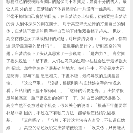
颗粉红色的樱桃随着胸口的起伏而不断摇晃，显得十分的诱人。最
让人意 外的是，庄梦洁的下体竟然雪白一片没有一丝杂毛。 高空
丝毫不掩饰自己贪婪的目光，在庄梦洁身上扫视，彷彿要把庄梦洁
的诱 人酮体深深的刻在脑子。 对于高空肆无忌惮的打量自己的酮
体，庄梦洁下意识的用 手把自己的下体和双峯挡了起来。 见状，
高空彷彿也没了继续视奸的兴趣，对庄梦洁说道：「庄姑娘，你知
道 武学最重要的是什吗？」 「最重要的是什？」听到高空的问
题，庄梦洁低下了头认真思索了一会说道： 「是内力？」 高空摇
了摇头说道：「是下盘。人们在习武的过程中往往会过于最求强大
的 招式。却往往忽略了最基础的地方。在打斗中，不管是发力还
是防御，都与下盘 息息相关。下盘不稳，最终导致的是满盘皆
输。」 「这幺严重」 「没错，根据刚刚与庄姑娘交手的情况来
看，庄姑娘的下盘不够稳固。」 「这样的话要怎办。」庄梦洁很
显然被高空一脸严肃说出的给吓了一下。对 自己的情况极担心。
高空当然不会放过这个机会，假装关心的说道：「根基不牢想要犁
补是非常 困的，不过在下有独门方法，能够帮庄姑娘巩固根
基。」 「真的吗？」 「当然，不过这方法有点奇异，不知道庄姑
娘……」 高空的话还没说完庄梦洁便说道： 「没关係，只要能从