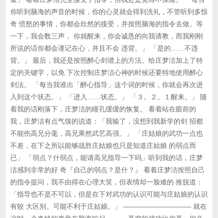
你听到脑海的声音的时候，你的心灵就会得到洗礼，不管听到多惊
奇 愤怒的事情，你都会欣然的接受，并按照脑海的指令去做。等
一下，我会数三声， 你就醒来，你会诚恳的向我请教，而我刚刚
所说的话你都会谨记在心，并且不会 违背。」 「是的……不违
背。」 最后，我还是按照醉心剑谱上的方法。给庄梦洁加上了特
定的关键字，以免 下次控制庄梦洁心神的时候还要特地使用醉心
剑法。 「每当我谁出「醉心指导」这个词的时候，你就会再次进
入到这个状态。」 「进入……状态。」 「３。２。１醒来。」 随
着我的话刚落下，庄梦洁的瞳孔缓缓的恢复。 看着站在眼前的
我，庄梦洁有点气馁的说道：「我输了，没想到我新学的剑 招都
不能伤高兄分毫，高兄果然武艺高强。」 「庄姑娘的武功一点也
不差，在下之所以能够战胜庄姑娘也只是知道庄姑娘 的弱点而
已」 「弱点？什弱点，能请高兄指导一下吗」听到我的话，庄梦
洁感到非常的好 奇『自己的弱点？是什？』 看着庄梦洁按照自己
的指令提问，我不由得在心理大笑，但表情却一脸难的 推脱道：
「指导也不是不可以，但是在下对武功的认识可能与庄姑娘的认识
有较 大区别。可能不利于庄姑娘。」 —————————— 就在