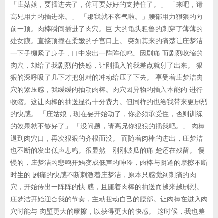
「庄姑娘，要插进去了，你可要好好的支持住了。」 「来吧，请
高兄用力的插进来。」 「那我就不客气啦。」腰部用力狠狠的向
前一顶。肉棒瞬间插进了肉穴。巨 大的龟头粗鲁的刺穿了薄薄的
处女膜。直接顶撞在柔嫩的子宫口上。 突如其来的痛楚让庄梦洁
一下子绷紧了身子，口中发出一阵阵低鸣。因剧痛 而剧烈收缩的
肉穴，却给了我剧烈的快感，让刚插入的我差点就射了出来。 狠
狠的深呼吸了几下才把射精的冲动给压了下去。 享受着庄梦洁肉
穴的紧压感，我缓缓的抽动肉棒。肉穴因异物的插入本能的 进行
收缩。这让肉棒的抽送显得十分费力。但同样的也给我带来更剧烈
的快感。 「庄姑娘，现在要开始动了，你必须承受住，否则训练
的效果就不够好了」 「没问题，请高兄你狠狠的插我吧。」 肉棒
退到肉穴口，再次狠狠的齐根而没。 而随着肉棒的进出，庄梦洁
也不断的发出低声悲鸣。很显然，刚刚破瓜的痛 楚还在残留。 慢
慢的，庄梦洁的悲鸣开始变成低声的呻吟，肉棒与阴道的摩擦不断
时生的 剧痛的快感不断刺激着庄梦洁，原本只感觉到刺痛的肉
穴，开始传出一阵阵的快 感，且随着肉棒的抽送而越来越剧烈。
庄梦洁开始迎合我的节奏，主动扭动自己的腰部。让肉棒在进入肉
穴时能与 肉壁更大的摩擦，以获得更大的快感。 这时候，我也差