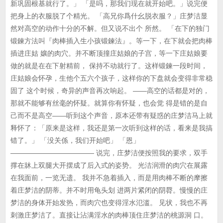
新巩固根基就行了。」 「是吗，那我们现在就开始吧。」说完便
把身上的衣服脱了个精光。 「高兄你爲什幺脱衣服？」庄梦洁显
然对高空的动作十分的不解。但又说不出个 所然。 「在下的独门
锻鍊方法叫『肉棒插入生小孩锻鍊法』。等一下，在下就会把肉棒
插进庄姑 孃的肉穴。并不断顶撞庄姑娘的子宫，等一下庄姑娘要
做的就是在在下射精前， 保持不动就行了。这样锻鍊一段时间，
庄姑娘会怀孕，生他个五六个孩子，这样你的下盘就会变得非常稳
固了 这个时候，奇异的声音再次响起。 ——高空的话都是对的，
那就不能够有丝毫的怀疑。就算你有怀疑，也会觉 得是错的是自
己而不是高空——听到这个声音，原本还带有疑惑的庄梦洁马上就
释怀了：「原来是这样，我还是第一次听到这样的话，看来是我搞
错了。」 「没关係，我们开始吧」 「恩」
———————————— 说完，庄梦洁便按照我的要求，双手
撑在牀上双腿大开摆成了后入式的姿势。 光洁润滑的肉穴在展露
在我面前，一览无遗。 我并不急着插入，而是用肉棒不断的摩擦
着庄梦洁的阴蒂。并不时用龟头划 进两片紧闭的阴脣。慢慢的庄
梦洁的身体开始发热，而肉穴也变得淫水氾滥。 见状，我也不再
刺激庄梦洁了。直接让沾满淫水的肉棒顶住庄梦洁的桃源洞 口。