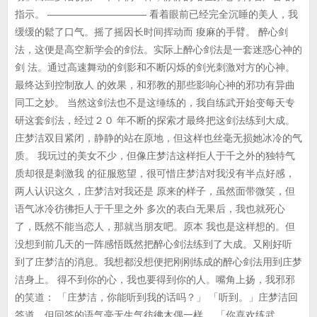
指示。 —————————— 看着眼前已经完全沉睡的美人，我
缓缓的鬆了口气。摇了摇因长时间挥动而 痠麻的手臂。 醉心剑
法，这便是高空新学会的剑法。实际上醉心剑法是一套迷惑心神的
剑 法。通过高速舞动的剑影和不断闪烁的剑光刺激对方的心神。
最终达到控制敌人 的效果，和邪教的那些影响心神的邪功有异曲
同工之妙。 当然这剑法也不是这缍练的，我自练武开始变每天专
研这套剑法，经过２０ 年不断的探索才最终把这剑法练到大成。
庄梦洁双目紧闭，静静的站在原地，但这样也丝毫无损她冰冷的气
质。 我玩过的美女不少，但像庄梦洁这样拒人于千之外的独特气
质却很是刺激我 的征服慾望，很可惜庄梦洁对我没有半点好感，
两人认识这久，庄梦洁对我还是 原来的样子，虽然面带微笑，但
语气冰冷彷彿拒人于千里之外 多次的表白无果后，我也就死心
了，既然不能当恋人，那就当朋友吧。原本 我也是这样想的。但
没想到前几天的一阵感悟既然把醉心剑法练到了大成。又刚好听
到了庄梦洁的消息。我想都没想便把刚刚练成的醉心剑法用到庄梦
洁身上。 得不到你的心，我也要得到你的人。嘴角上扬，我邪邪
的笑道： 「庄梦洁，你能听到我的话吗？」 「听到。」庄梦洁回
答道，但回答的语气毫无生气彷彿木偶一样。 「你喜欢练武