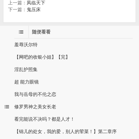
上一篇：
凤临天下
下一篇：
鬼压床
随便看看
羞辱沃尔特
【网吧的收银小姐】【完】
淫乱护照集
超 能力眼镜
我与岳母的不伦之恋
修罗男神之美女长老
看完能说不决吗？都是人才！
【锦儿的处女，我的爱，别人的荤菜！】第二章序