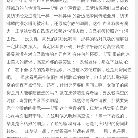
这时一个奇特的声音在脑海响起。 ——高空的武功比你高，你必
须诚恳的向他请教—— 听到这个声音后，庄梦洁感觉到自己的心
灵彷彿经受过洗礼一样，一种异样 的舒适感瞬间传透全身，彷彿
沸腾的湖水瞬间被冷却，还原成宁静的湖面。这个 声音就像有魔
力，庄梦洁觉得自己应该按照这句话去做，自己必须按照这句 活
去做。 「没关係，高兄的武功比我高，那样的话对武功的理解就
一定比我要深入。 肯定比我要正确」庄梦洁平静的对高空说道。
很显然没有对自己脑海的奇异声音 有任何的怀疑。 听到眼前的冰
山美人的请求，高空邪邪的微笑道：「既然这样，那在下就放 心
了，在下会尽力的指导庄姑娘。不过这不方便讲解，还是到房间去
吧。」 虽然看见高空依旧挂着招牌式的微笑，但庄梦洁却觉得高
空的笑容有点怪异。 还有，什指导需要到房间去啊。女孩子的闺
房是男人能够随便进的吗？ 就在庄梦洁觉得奇怪，要反驳高空的
时候，奇异的声音再次响起。 ——既然你向高空请教，那就要完
完全全听他的指示—— 听到这个声音的话，庄梦洁感觉到自己的
心灵再次迴归宁静。 而这时候又听到高空说：「等一下要说的，
毕竟是庄姑娘的弱点，了避免隔 墙有耳，还是到庄姑娘的房间比
较好。」 庄梦洁一想，也觉得高空的话有道理。 「恩，也是啊。