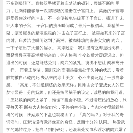
不多到极限了。直接双手揉弄着庄梦洁的硕乳，腰部不断的 用
力，让肉棒能够每一次都狠狠的撞击在子宫口上。 柔嫩的子宫哪
羁受得住这样的冲击。不一会便被龟头破开了子宫口。插进了 未
经人事的子宫。 子宫口的挤压瞬间成了最后一根稻草。我精关一
鬆，滚烫腥臭的精液狠狠的 冲击在子宫壁上。 被突如其来的子宫
内射。庄梦洁也瞬间达到了高潮。被肉棒填的密密实实的 肉穴，
一下子喷出了大量的淫水。 高潮过后，我并没有立即退出肉棒，
而是慢慢享受高潮后的余韵，等肉棒完 全变软后才缓缓退出。但
退出的时候，还是能感受到，肉穴的紧扎。彷彿不想让 肉棒离开
一样。 再看庄梦洁，因剧烈的高潮很显然处于失神的状态，看着
眼前被自己乾的死 去活来的冰山美女，心不由得泛起了一股自豪
感。 「高兄，不知道训练的效果怎样」刚刚由女子变成女人的庄
梦洁显得十分的妩媚，但还是按照脑子的设定，诚恳的向我问道。
「庄姑娘的肉穴太紧了，难怪下盘会不稳。不过请庄姑娘放心，只
要每天不 断被大肉棒肏肉穴，不停的生小孩，当肉穴变得鬆鬆垮
垮的时候，庄姑娘的下盘也就稳固了」 「真的吗？」对于我的奇
词淫句，庄梦洁没有觉得丝毫的奇怪，反而十分的 认同。 热爱武
学的她转过身，把自己刚刚破处，还混着处女血和淫水的肉穴露了