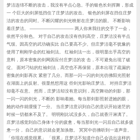
梦洁连绵不断的攻击，我没有半点心急。手的银色长剑挥舞，形成
一 个巨大的剑屏抵挡住了庄梦洁的攻击。 银色的剑屏在挡住庄梦
洁的攻击的同时。不断闪耀的剑光映射在庄梦洁的眼。 不断影响
着庄梦洁。 —————————— 两人你来我往的交手了一会，
依然平分秋色。 对于自己的攻击没有伤到高空，庄梦洁没有半点
气馁。因高空的武功确实比 自己要高不少。但庄梦洁毫不犹豫的
使用了刚刚学会的红袖剑法。 红袖剑法一出，很明显出乎高空的
意料，原本密集的剑网因应付庄梦洁的攻 击，不可避免出现了破
绽。 面对刁钻的红袖剑法，高空也不再保留，原本出现了疏漏的
密集的剑影再次 紧密了几分。而那一闪一闪的剑光彷彿阳光照射
在湖面上的反射。很显然想用这 些剑光影响庄梦洁。 对持庄梦洁
却毫不在意。 然而，庄梦洁却没有意识到，高空舞动的剑影，那
一闪一闪的剑光，不断的 影响着她。每当那剑影照射进她的眼，
她的动作就缓慢了一分。 当庄梦洁意识到自己的意识开始迷茫的
时候一切都来不及了。 明明刚比试没多久，自己就香汗淋漓了。
庄梦洁感觉到自己身体十分的疲惫，每当那剑光一闪后自己就多疲
惫一分， 自己的意识就会更加涣散。 冥冥中彷彿听到一道声音。
「你现在感觉很累」 「很累」庄梦洁不知道什自己会说出这样的