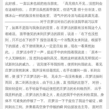
幺好感， 一直以来也就把他当朋友。 「高兄很久不见，没想到会
在这碰到你。」庄梦洁虽然面带微笑，但语气显 得十分冷淡，彷
彿冰山一样的脸没有丝毫改变。 语气中的冷淡与疏远表露无遗。
—————————— 对于庄梦洁对自己的冷淡我早就习以常
了，如果不是阻与我身后的背景，在 庄梦洁的眼有没有我这个人
都难说。 面带微笑的来到庄梦洁的跟前，说道：「在下也没想
到，只不过在下的手下 报告说看见一个冷豔美女来到这。根据手
下的描述，在下便猜测来人一定是庄姑 娘，现在一看果然如
此。」 庄梦洁冷哼了一声，提起手中的剑指着我说道：「原本一
个人无聊练剑，没 想到会碰到高兄，既然这样就请高兄帮我试一
试新剑法的威力。」 说完便不等我拒绝，便挥剑向我砍去。 看见
庄梦洁突然刺来，我并没有丝毫慌乱，右手在腰间一抽，长剑出
鞘，便 接下了庄梦洁的一刺。 见全力一击没有奏效，庄梦洁抽剑
而回，第二剑再次使出，由下往上挑，直 指我的左肋下。 对持，
我轻轻提剑，右手轻旋手瞈赶便想把庄梦洁的长剑格挡开。 出乎
我意料的是，庄梦洁的力量之大，差点把我手中的长剑给震脱。身
体不 可避免的停顿了一下。 庄梦洁一下子捉住了我这个破绽，瞬
间刺出三剑。并乘着高空身子停顿的瞬 间佔据攻击主导。 面对庄