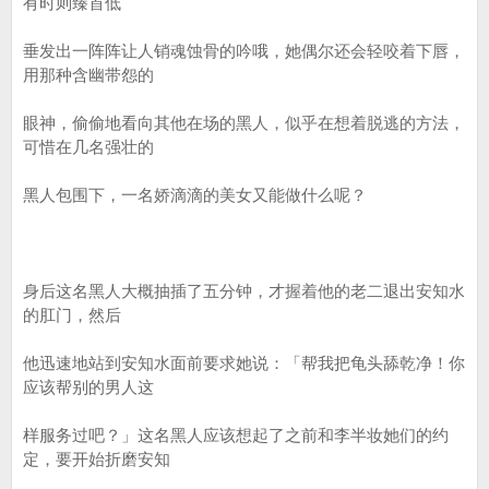
有时则臻首低
垂发出一阵阵让人销魂蚀骨的吟哦，她偶尔还会轻咬着下唇，
用那种含幽带怨的
眼神，偷偷地看向其他在场的黑人，似乎在想着脱逃的方法，
可惜在几名强壮的
黑人包围下，一名娇滴滴的美女又能做什么呢？
身后这名黑人大概抽插了五分钟，才握着他的老二退出安知水
的肛门，然后
他迅速地站到安知水面前要求她说：「帮我把龟头舔乾净！你
应该帮别的男人这
样服务过吧？」这名黑人应该想起了之前和李半妆她们的约
定，要开始折磨安知