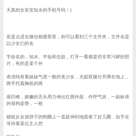
天真的女友安知水的手机号码！)
若是点进去微信相册那里，则可以看到三个文件夹，文件名是
以少女们的名
字命名的，知水、半妆和念奴，打开一看都是些非常污秽的照
片，有的是某个外
表清纯有着妹妹气质一般的美少女，光腚双腿分开蹲在地上，
两手托着胸前的两
座巨峰，娇嫩的舌头用力伸出红唇外面，作呼气状，一副标准
的母狗姿势，一根
锁链从女孩脖子的狗圈上一直延伸到地面卷了好几圈，似乎在
等待着某位主人把