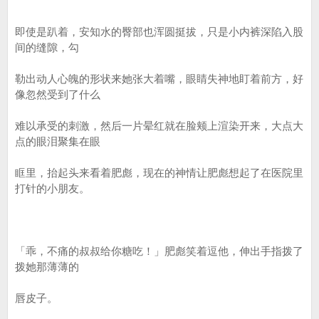
即使是趴着，安知水的臀部也浑圆挺拔，只是小内裤深陷入股
间的缝隙，勾
勒出动人心魄的形状来她张大着嘴，眼睛失神地盯着前方，好
像忽然受到了什么
难以承受的刺激，然后一片晕红就在脸颊上渲染开来，大点大
点的眼泪聚集在眼
眶里，抬起头来看着肥彪，现在的神情让肥彪想起了在医院里
打针的小朋友。
「乖，不痛的叔叔给你糖吃！」肥彪笑着逗他，伸出手指拨了
拨她那薄薄的
唇皮子。