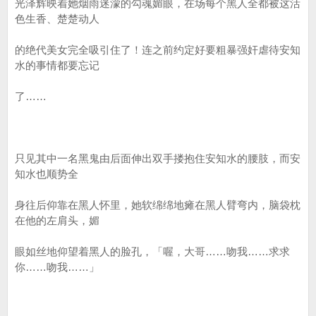
光泽辉映着她烟雨迷濛的勾魂媚眼，在场每个黑人全都被这活
色生香、楚楚动人
的绝代美女完全吸引住了！连之前约定好要粗暴强奸虐待安知
水的事情都要忘记
了……
只见其中一名黑鬼由后面伸出双手搂抱住安知水的腰肢，而安
知水也顺势全
身往后仰靠在黑人怀里，她软绵绵地瘫在黑人臂弯内，脑袋枕
在他的左肩头，媚
眼如丝地仰望着黑人的脸孔，「喔，大哥……吻我……求求
你……吻我……」