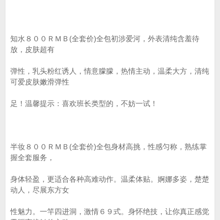
知水８００ＲＭＢ(全套价)全包初涉爱河，外表清纯含羞待
放，皮肤超有
弹性，乳头粉红诱人，情意朦朦，热情主动，温柔大方，清纯
可爱皮肤嫩滑弹性
足！温馨提示：喜欢班长类型的，不妨一试！
半妆８００ＲＭＢ(全套价)全包身材高挑，性感匀称，熟练掌
握全套服务，
身体轻盈，更适合各种高难动作。温柔体贴。婀娜多姿，楚楚
动人，尽展东方女
性魅力。一竿四进洞，激情６９式。身怀绝技，让你真正感觉