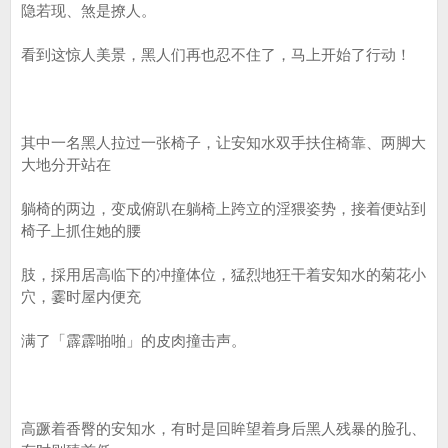
隐若现、煞是撩人。
看到这惊人美景，黑人们再也忍不住了，马上开始了行动！
其中一名黑人拉过一张椅子，让安知水双手扶住椅靠、两脚大
大地分开站在
躺椅的两边，变成俯趴在躺椅上跨立的淫猥姿势，接着便站到
椅子上抓住她的腰
肢，採用居高临下的冲撞体位，猛烈地狂干着安知水的菊花小
穴，霎时屋内便充
满了「霹霹啪啪」的皮肉撞击声。
高蹶着香臀的安知水，有时是回眸望着身后黑人残暴的脸孔、