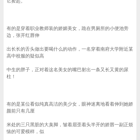
它捡起。
有的是穿着职业教师装的娇媚美女，跪在男厕所的小便池旁
边，张开红唇伸
出长长的舌头做出要喝什么的动作，一名穿着南府大学附近某
高中校服的疑似高
中生的胖子，正对着这名美女的嘴巴射出一条又长又黄的尿
柱！
有的是某位看似纯真高洁的美少女，眼神迷离地看着伸到她娇
颜前只有几厘
米处的三只黑脏的大臭脚，皱着眉歪着头半开的娇唇一副正烦
恼的可爱模样，似