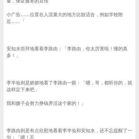
量，保证服务的宣传
小广告……位置在人流量大的地方比较适合，例如学校附
近……「
安知水崇拜地看着李路由：「李路由，你太厉害啦！懂的真
多！」
李半妆则是娇媚地看了李路由一眼：「嗯，哥，都听你的，就
这样定下来吧，
我和嫂子会努力挣钱养活这个家的！」
李路由则是有点欣慰地看着李半妆和安知水，还不忘提醒了一
句：「嗯！不