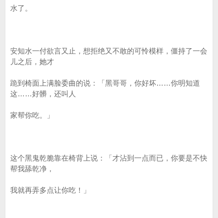
水了。
安知水一付欲言又止，想拒绝又不敢的可怜模样，僵持了一会
儿之后，她才
跪到椅面上满脸委曲的说：「黑哥哥，你好坏……你明知道
这……好髒，还叫人
家帮你吃。」
这个黑鬼乾脆靠在椅背上说：「才沾到一点而已，你要是不快
帮我舔乾净，
我就再弄多点让你吃！」