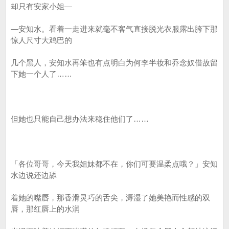
却只有安家小姐—
—安知水。看着一走进来就毫不客气直接脱光衣服露出胯下那
惊人尺寸大鸡巴的
几个黑人，安知水再笨也有点明白为何李半妆和乔念奴借故留
下她一个人了……
但她也只能自己想办法来稳住他们了……
「各位哥哥，今天我姐妹都不在，你们可要温柔点哦？」安知
水边说还边舔
着她的嘴唇，那香滑灵巧的舌尖，溽湿了她美艳而性感的双
唇，那红唇上的水润