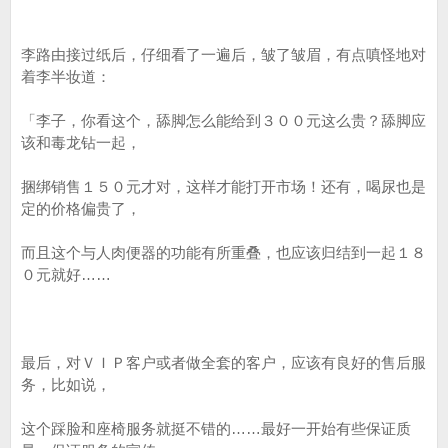
李路由接过纸后，仔细看了一遍后，皱了皱眉，有点嗔怪地对
着李半妆道：
「李子，你看这个，舔脚怎么能给到３００元这么贵？舔脚应
该和毒龙钻一起，
捆绑销售１５０元才对，这样才能打开市场！还有，喝尿也是
定的价格偏贵了，
而且这个与人肉便器的功能有所重叠，也应该归结到一起１８
０元就好……
最后，对ＶＩＰ客户或者做全套的客户，应该有良好的售后服
务，比如说，
这个踩脸和座椅服务就挺不错的……最好一开始有些保证质