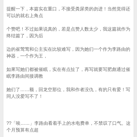
提醒一下，本篇实在重口，不接受粪尿类的勿进！当然觉得还
可以的就右上角点
个赞吧！不过如果说真的，若是点赞人数太少，我这篇就作为
终结篇了，因为后
边的崔莺莺和公主实在比较难写，因为她们一个作为李路由的
神器，一个作为王，
如果写她们都被催眠，实在有点扯了，再写就要写肥彪通过催
眠李路由间接调教
她们了……额，回龙空那位，我和作者没仇，有的只有爱！写
同人没爱写不了！
??「唉……」李路由看着手上的水电费单，不禁叹了口气。这
个月预算有点超