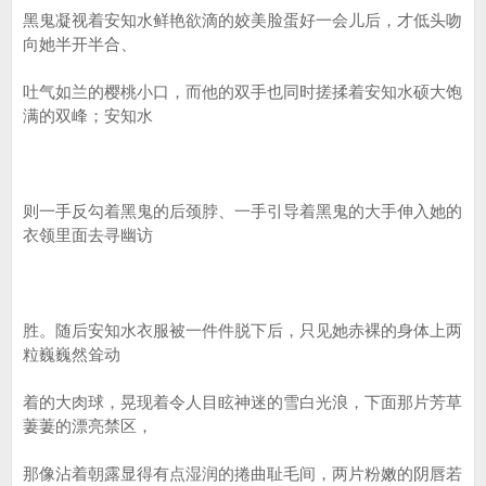
黑鬼凝视着安知水鲜艳欲滴的姣美脸蛋好一会儿后，才低头吻
向她半开半合、
吐气如兰的樱桃小口，而他的双手也同时搓揉着安知水硕大饱
满的双峰；安知水
则一手反勾着黑鬼的后颈脖、一手引导着黑鬼的大手伸入她的
衣领里面去寻幽访
胜。随后安知水衣服被一件件脱下后，只见她赤裸的身体上两
粒巍巍然耸动
着的大肉球，晃现着令人目眩神迷的雪白光浪，下面那片芳草
萋萋的漂亮禁区，
那像沾着朝露显得有点湿润的捲曲耻毛间，两片粉嫩的阴唇若