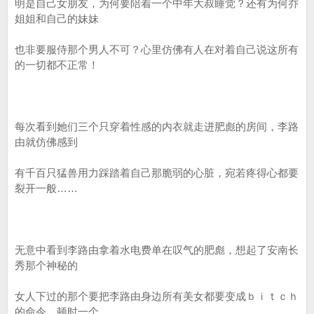
明是自己女朋友，为何要陪着一个中年大叔睡觉？还有为何乔
姐姐和自己的妹妹
也非要服侍那个男人不可？心里仿佛有人在对着自己说这所有
的一切都不正常！
每次看到她们三个只穿着性感的内衣就走进肥彪的房间，李路
由就仿佛感到
有千百只猛兽用力踩踏着自己那脆弱的心脏，宛若疼得心都要
裂开一般……
无意中看到李路由拿着水电费单在叹气的肥彪，想起了安南长
秀那个神秘的
女人下过的那个要把李路由身边所有美女都要变成ｂｉｔｃｈ
的命令，顿时一个