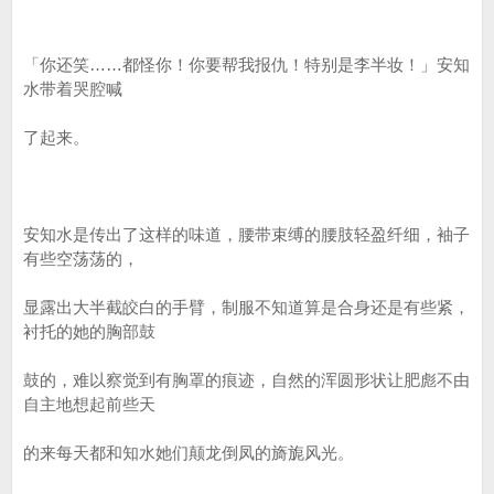
「你还笑……都怪你！你要帮我报仇！特别是李半妆！」安知
水带着哭腔喊
了起来。
安知水是传出了这样的味道，腰带束缚的腰肢轻盈纤细，袖子
有些空荡荡的，
显露出大半截皎白的手臂，制服不知道算是合身还是有些紧，
衬托的她的胸部鼓
鼓的，难以察觉到有胸罩的痕迹，自然的浑圆形状让肥彪不由
自主地想起前些天
的来每天都和知水她们颠龙倒凤的旖旎风光。