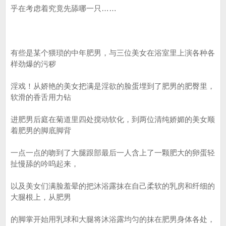
乎在考虑着究竟先舔哪一只……
有些是某个猥琐的中年肥男，与三位美女在浴室里上演各种各
样劲爆的污秽
淫戏！从娇艳的美女把满是淫欲的脸蛋埋到了肥男的肥臀里，
软滑的香舌用力钻
进肥男后庭在菊道里四处搅动软化，到两位清纯娇媚的美女顺
着肥男的脚底脚背
一点一点的吻到了大腿跟部最后一人含上了一颗肥大的卵蛋轻
扯慢舔的吟呜起来，
以及美女们满脸羞晕的把沐浴露抹在自己柔软的乳房和纤细的
大腿根上，从肥男
的脚掌开始用乳球和大腿将沐浴露均匀的抹在肥男身体各处，