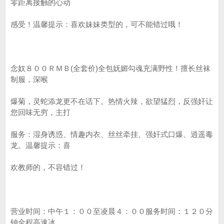
零距离接触的心动
感受！温馨提示：喜欢妹妹类型的，可不能错过哦！
念奴８００ＲＭＢ(全套价)全包妩媚勾魂充满野性！擅长丝袜
制服，深喉
爆菊，灵蛇添龙更不在话下。热情火辣，欲望猛烈，反强奸让
您回味无穷，主打
服务：湿身诱惑、情趣内衣、丝丝牵挂、强奸式口爆、逍遥毒
龙。温馨提示：喜
欢教师的，不容错过！
营业时间：中午１：００至凌晨４：００服务时间：１２０分
钟全程高速冰