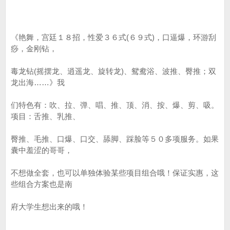
《艳舞，宫廷１８招，性爱３６式(６９式)，口逼爆，环游刮
痧，金刚钻，
毒龙钻(摇摆龙、逍遥龙、旋转龙)、鸳鸯浴、波推、臀推；双
龙出海……》我
们特色有：吹、拉、弹、唱、推、顶、消、按、爆、剪、吸。
项目：舌推、乳推、
臀推、毛推、口爆、口交、舔脚、踩脸等５０多项服务。如果
囊中羞涩的哥哥，
不想做全套，也可以单独体验某些项目组合哦！保证实惠，这
些组合方案也是南
府大学生想出来的哦！