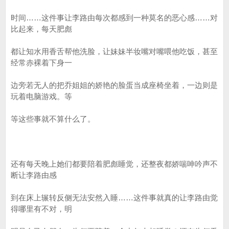
时间……这件事让李路由每次都感到一种莫名的恶心感……对
比起来，每天肥彪
都让知水用香舌帮他洗脸，让妹妹半妆嘴对嘴喂他吃饭，甚至
经常赤裸着下身一
边旁若无人的把乔姐姐的娇艳的脸蛋当成座椅坐着，一边则是
玩着电脑游戏。等
等这些事就不算什么了。
还有每天晚上她们都要陪着肥彪睡觉，还整夜都娇喘呻吟声不
断让李路由感
到在床上辗转反侧无法安然入睡……这件事就真的让李路由觉
得哪里有不对，明