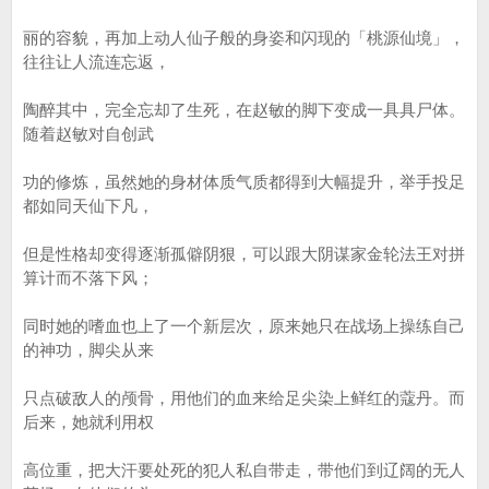
丽的容貌，再加上动人仙子般的身姿和闪现的「桃源仙境」，
往往让人流连忘返，
陶醉其中，完全忘却了生死，在赵敏的脚下变成一具具尸体。
随着赵敏对自创武
功的修炼，虽然她的身材体质气质都得到大幅提升，举手投足
都如同天仙下凡，
但是性格却变得逐渐孤僻阴狠，可以跟大阴谋家金轮法王对拼
算计而不落下风；
同时她的嗜血也上了一个新层次，原来她只在战场上操练自己
的神功，脚尖从来
只点破敌人的颅骨，用他们的血来给足尖染上鲜红的蔻丹。而
后来，她就利用权
高位重，把大汗要处死的犯人私自带走，带他们到辽阔的无人