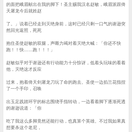
的面把峨眉献出在我的脚下！圣主赐我汉名赵敏，峨眉派跟倚
天屠龙今后就姓赵
了。」说着已经走到灭绝身前，这时已经只剩一口气的谢逊突
然回光返照，死死
抱住圣使赵敏的双腿，声嘶力竭对着灭绝大喊：「你还不快
跑！！快……跑！！！」
赵敏似乎对于谢逊还有行动能力十分惊讶，低着头玩味的看着
他，灭绝这才反应
过来，抱着倚天剑屠龙刀玩了命的跑去。圣使一边掐兰花指捏
了一个手印，召唤
出玉足践踏环宇的标志围绕手指转动，一边看着脚下逐渐死透
的谢逊说道：「你
吃了我这么多脚竟然还能行动，也真算个英雄。不过我如果真
想要杀这个老尼，