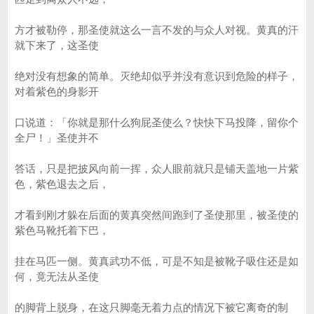
方才被勒停，那圣使就这么一言不发的与众人对视。黄真的汗
就下来了，这圣使
绝对没有想象的简单。灭绝却似乎并没有意识到危险的样子，
对着紫色的身影开
口说道：「你就是那什么狗屁圣使么？快快下马投降，留你个
全尸！」圣使并不
答话，只是把披风向前一挥，众人眼前就只是铺天盖地一片紫
色，紫色退去之后，
才看到刚才躲在后面的黄真突然间跑到了圣使那里，被圣使的
紫色马靴托着下巴，
挂在马匹一侧。黄真武功不低，可是不知是被靴子吸住还是如
何，竟无法从圣使
的脚背上脱身，在这只脚毫无着力点的情况下被它离奇的制