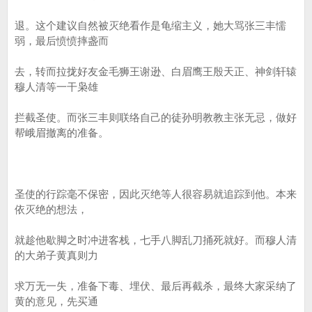
退。这个建议自然被灭绝看作是龟缩主义，她大骂张三丰懦
弱，最后愤愤摔盏而
去，转而拉拢好友金毛狮王谢逊、白眉鹰王殷天正、神剑轩辕
穆人清等一干枭雄
拦截圣使。而张三丰则联络自己的徒孙明教教主张无忌，做好
帮峨眉撤离的准备。
圣使的行踪毫不保密，因此灭绝等人很容易就追踪到他。本来
依灭绝的想法，
就趁他歇脚之时冲进客栈，七手八脚乱刀捅死就好。而穆人清
的大弟子黄真则力
求万无一失，准备下毒、埋伏、最后再截杀，最终大家采纳了
黄的意见，先买通