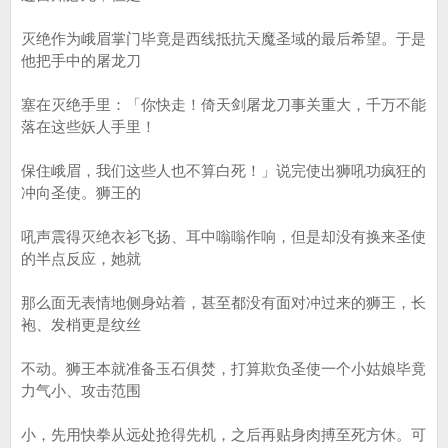
灭绝作为峨眉掌门毕竟是西线抵抗天魔圣域的最后希望。于是
他把手中的屠龙刀
塞在灭绝手里：「你快走！倚天剑屠龙刀事关重大，千万不能
落在这些妖人手里！
保住峨眉，我们这些人也不算白死！」说完使出狮吼功疯狂的
冲向圣使。狮王的
吼声震得灭绝衣衫飞扬、耳中嗡嗡作响，但是却没有换来圣使
的半点反应，她就
那么面无表情地侧身站着，甚至都没有面对冲过来的狮王，长
袍、发梢更是纹丝
不动。狮王本就准备玉石俱焚，打算欺负圣使一个小姑娘毕竟
力气小、攻击范围
小，先用快拳从远处抢得先机，之后再贴身肉搏至死方休。可