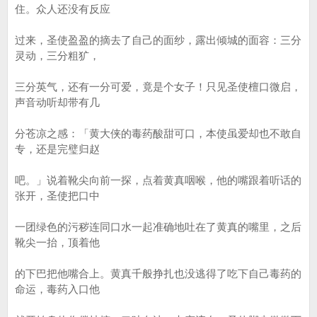
住。众人还没有反应
过来，圣使盈盈的摘去了自己的面纱，露出倾城的面容：三分
灵动，三分粗犷，
三分英气，还有一分可爱，竟是个女子！只见圣使檀口微启，
声音动听却带有几
分苍凉之感：「黄大侠的毒药酸甜可口，本使虽爱却也不敢自
专，还是完璧归赵
吧。」说着靴尖向前一探，点着黄真咽喉，他的嘴跟着听话的
张开，圣使把口中
一团绿色的污秽连同口水一起准确地吐在了黄真的嘴里，之后
靴尖一抬，顶着他
的下巴把他嘴合上。黄真千般挣扎也没逃得了吃下自己毒药的
命运，毒药入口他