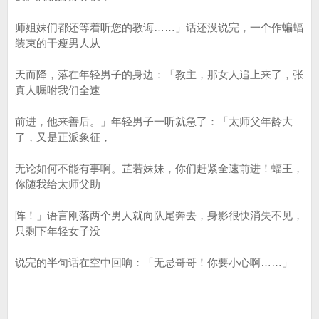
师姐妹们都还等着听您的教诲……」话还没说完，一个作蝙蝠
装束的干瘦男人从
天而降，落在年轻男子的身边：「教主，那女人追上来了，张
真人嘱咐我们全速
前进，他来善后。」年轻男子一听就急了：「太师父年龄大
了，又是正派象征，
无论如何不能有事啊。芷若妹妹，你们赶紧全速前进！蝠王，
你随我给太师父助
阵！」语言刚落两个男人就向队尾奔去，身影很快消失不见，
只剩下年轻女子没
说完的半句话在空中回响：「无忌哥哥！你要小心啊……」