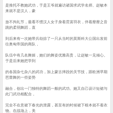
是推托不教她武功，于是王爷就遍访诸国求武学名师。赵敏本
来就不是汉人，豪
放不拘礼节，最看不惯汉人女子身着霓裳羽衣，伴着靡靡之音
跳的柔弱舞蹈，直
到后来有一次她带兵劫掠了一只从当时的莫斯科大公国出发前
往奥匈帝国的商队，
队伍中有几名舞姬，她们的舞姿优雅高贵，让赵敏一见倾心。
于是后来她把学到
的各国杂七杂八的武功，加上蒙古摔跤的关节技，跟欧洲早期
芭蕾舞的一些姿势
融合，创出一门独特的舞蹈一般的武功。她又自己设计短裙与
此门武功相配合，
完全不在意裙下春光的泄露，甚至有的时候裙下根本就不着衣
物。在战场上，美