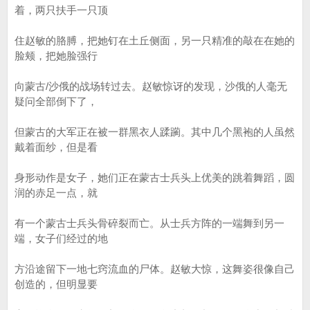
着，两只扶手一只顶
住赵敏的胳膊，把她钉在土丘侧面，另一只精准的敲在在她的
脸颊，把她脸强行
向蒙古/沙俄的战场转过去。赵敏惊讶的发现，沙俄的人毫无
疑问全部倒下了，
但蒙古的大军正在被一群黑衣人蹂躏。其中几个黑袍的人虽然
戴着面纱，但是看
身形动作是女子，她们正在蒙古士兵头上优美的跳着舞蹈，圆
润的赤足一点，就
有一个蒙古士兵头骨碎裂而亡。从士兵方阵的一端舞到另一
端，女子们经过的地
方沿途留下一地七窍流血的尸体。赵敏大惊，这舞姿很像自己
创造的，但明显要