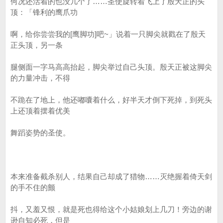
何况还活着的也没几个了……圣使旋转着飞上了殷天正的头
顶：「锋利的鹰爪功
啊，给你尝尝我的[鹰脚功]吧~」说着一只脚尖就戳在了殷天
正头顶，另一条
腿侧面一字马高高抬起，脚尖举过自己头顶。殷天正被这脚尖
的力量冲击，不得
不跪在了地上，他还嘟囔着什么，好半天才倒下死掉，到死头
上还顶着摆着优美
舞蹈姿势的圣使。
本来准备截杀别人，结果自己却成了猎物……灭绝握着倚天剑
的手不住的颤
抖，又羞又恨，就是死也得给这个小姑娘划上几刀！旁边的谢
逊自知必死，但是