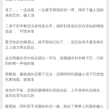
龙了。」一边说着，一边素手两指轻轻一弹，弹碎了穆人清刺
来的宝剑。穆人清
二弟子归辛树还没来得及出手，就听到圣使自言自语似的继续
说道：「可惜本使
要尽快赶往峨眉山，就不陪你们玩了。」说完在倚天屠龙神兵
之上借力再次跃起，
这次两腿在空中前后摆出一字马，前脚踢中归辛树下巴，只听
到咔嚓一声他的颈
骨断裂，脑袋就向后掰了过去；后脚同样托着穆人清下巴把他
托离地面。接着圣
使动作不收，后面的腿继续向高处抬起，上半身则向后拗去，
直到后背与自己的
腿紧贴，同时双手优雅的向后一扬，抱住了脚掌上托着的穆人