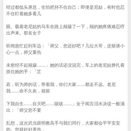
经过都低头屏息，生怕把持不住自己；即便是尼姑，有时也忍
不住盯着她多看几
眼。载着老尼姑的马车在路上颠簸了一下，颠的她疼痛难忍哼
出声来。那名女子
听闻急忙赶到车边：「师父，您还好吧？几位大哥，还烦请小
心一点，师父重伤
未愈经不起颠簸……」她的话还没说完，车上的老尼姑挣扎着
抓住她的手：「芷
若，听为师的话，带着我，你们大家……都走不远。老尼
我……命不久矣，就留
下我自生……自灭吧……咳咳……」女子闻言泪水决堤一般涌
出：「师父您不要
乱想，这次武当跟明教高手与我们同行，大家都会平平安安
的。您就好好养伤，