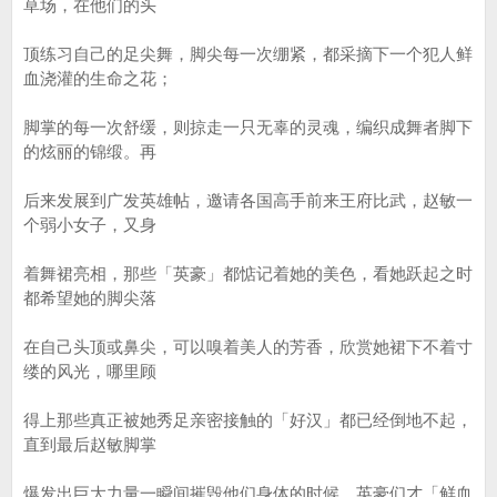
草场，在他们的头
顶练习自己的足尖舞，脚尖每一次绷紧，都采摘下一个犯人鲜
血浇灌的生命之花；
脚掌的每一次舒缓，则掠走一只无辜的灵魂，编织成舞者脚下
的炫丽的锦缎。再
后来发展到广发英雄帖，邀请各国高手前来王府比武，赵敏一
个弱小女子，又身
着舞裙亮相，那些「英豪」都惦记着她的美色，看她跃起之时
都希望她的脚尖落
在自己头顶或鼻尖，可以嗅着美人的芳香，欣赏她裙下不着寸
缕的风光，哪里顾
得上那些真正被她秀足亲密接触的「好汉」都已经倒地不起，
直到最后赵敏脚掌
爆发出巨大力量一瞬间摧毁他们身体的时候，英豪们才「鲜血