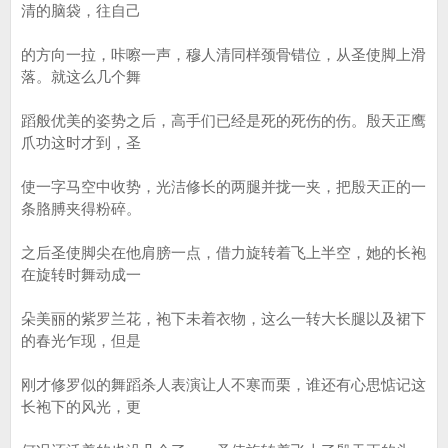
清的脑袋，往自己
的方向一拉，咔嚓一声，穆人清同样颈骨错位，从圣使脚上滑
落。就这么几个舞
蹈般优美的姿势之后，高手们已经是死的死伤的伤。殷天正鹰
爪功这时才到，圣
使一字马空中收势，光洁修长的两腿并拢一夹，把殷天正的一
条胳膊夹得粉碎。
之后圣使脚尖在他肩膀一点，借力旋转着飞上半空，她的长袍
在旋转时舞动成一
朵美丽的紫罗兰花，袍下未着衣物，这么一转大长腿以及裙下
的春光乍现，但是
刚才修罗似的舞蹈杀人表演让人不寒而栗，谁还有心思惦记这
长袍下的风光，更