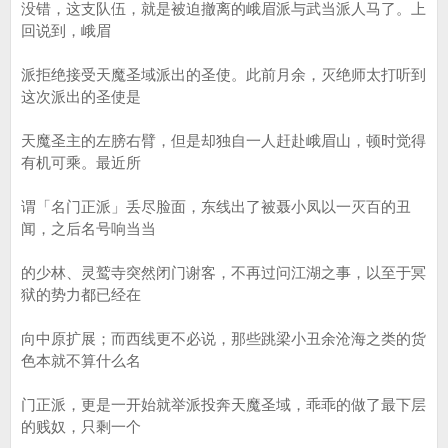
没错，这支队伍，就是被迫撤离的峨眉派与武当派人马了。上
回说到，峨眉
派拒绝接受天魔圣域派出的圣使。此前月余，灭绝师太打听到
这次派出的圣使是
天魔圣主的左膀右臂，但是却独自一人赶赴峨眉山，顿时觉得
有机可乘。最近所
谓「名门正派」丢尽脸面，东线出了被聂小凤以一灭百的丑
闻，之后名号响当当
的少林、灵鹫寺突然闭门谢客，不再过问江湖之事，以至于冥
狱的势力都已经在
向中原扩展；而西线更不必说，那些跳梁小丑余沧海之类的货
色本就不算什么名
门正派，更是一开始就举派投奔天魔圣域，乖乖的做了最下层
的贱奴，只剩一个