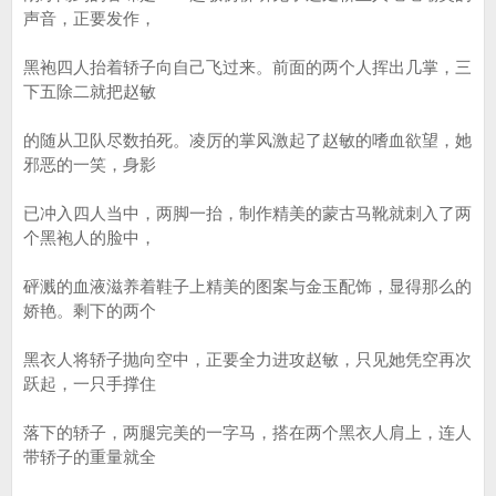
声音，正要发作，
黑袍四人抬着轿子向自己飞过来。前面的两个人挥出几掌，三
下五除二就把赵敏
的随从卫队尽数拍死。凌厉的掌风激起了赵敏的嗜血欲望，她
邪恶的一笑，身影
已冲入四人当中，两脚一抬，制作精美的蒙古马靴就刺入了两
个黑袍人的脸中，
砰溅的血液滋养着鞋子上精美的图案与金玉配饰，显得那么的
娇艳。剩下的两个
黑衣人将轿子抛向空中，正要全力进攻赵敏，只见她凭空再次
跃起，一只手撑住
落下的轿子，两腿完美的一字马，搭在两个黑衣人肩上，连人
带轿子的重量就全