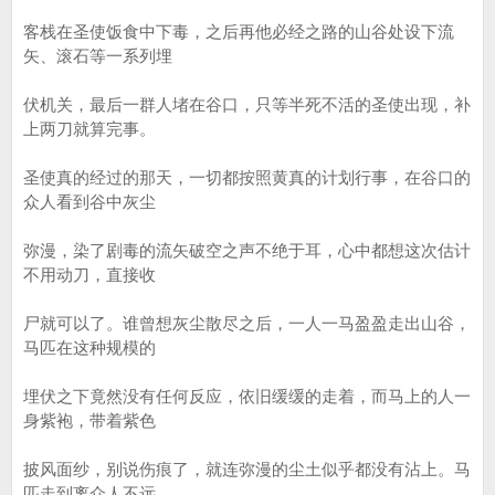
客栈在圣使饭食中下毒，之后再他必经之路的山谷处设下流
矢、滚石等一系列埋
伏机关，最后一群人堵在谷口，只等半死不活的圣使出现，补
上两刀就算完事。
圣使真的经过的那天，一切都按照黄真的计划行事，在谷口的
众人看到谷中灰尘
弥漫，染了剧毒的流矢破空之声不绝于耳，心中都想这次估计
不用动刀，直接收
尸就可以了。谁曾想灰尘散尽之后，一人一马盈盈走出山谷，
马匹在这种规模的
埋伏之下竟然没有任何反应，依旧缓缓的走着，而马上的人一
身紫袍，带着紫色
披风面纱，别说伤痕了，就连弥漫的尘土似乎都没有沾上。马
匹走到离众人不远，