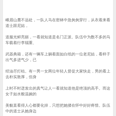
峨眉山麓不远处，一队人马在密林中急匆匆穿行，从衣着来看
道士跟尼姑，
道服光鲜亮丽，一看就知道是名门正派。队伍中为数不多的马
车载着行李辎重、
武器典籍，还有一辆车上躺着面如白纸的一位老尼姑，看样子
出气多进气少，已
经油尽灯枯。有一男一女两位年轻人督促大家快走，男的看上
去朴实敦厚，但身
上时不时迸发出的真气让人一看就知道他是绝顶的高手。而这
女子如水般温婉的
美貌直看得人心都要化掉，只想把她搂在怀中好好疼惜。队伍
中的道士从她身边