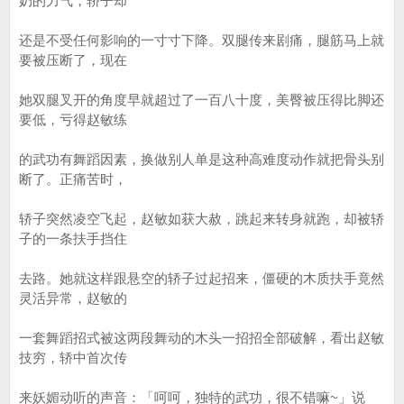
奶的力气，轿子却
还是不受任何影响的一寸寸下降。双腿传来剧痛，腿筋马上就
要被压断了，现在
她双腿叉开的角度早就超过了一百八十度，美臀被压得比脚还
要低，亏得赵敏练
的武功有舞蹈因素，换做别人单是这种高难度动作就把骨头别
断了。正痛苦时，
轿子突然凌空飞起，赵敏如获大赦，跳起来转身就跑，却被轿
子的一条扶手挡住
去路。她就这样跟悬空的轿子过起招来，僵硬的木质扶手竟然
灵活异常，赵敏的
一套舞蹈招式被这两段舞动的木头一招招全部破解，看出赵敏
技穷，轿中首次传
来妖媚动听的声音：「呵呵，独特的武功，很不错嘛~」说