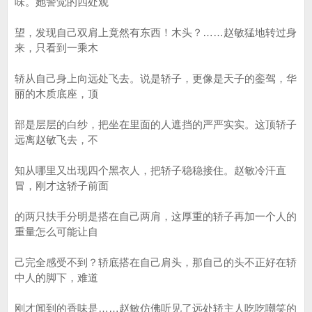
味。她警觉的四处观
望，发现自己双肩上竟然有东西！木头？……赵敏猛地转过身
来，只看到一乘木
轿从自己身上向远处飞去。说是轿子，更像是天子的銮驾，华
丽的木质底座，顶
部是层层的白纱，把坐在里面的人遮挡的严严实实。这顶轿子
远离赵敏飞去，不
知从哪里又出现四个黑衣人，把轿子稳稳接住。赵敏冷汗直
冒，刚才这轿子前面
的两只扶手分明是搭在自己两肩，这厚重的轿子再加一个人的
重量怎么可能让自
己完全感受不到？轿底搭在自己肩头，那自己的头不正好在轿
中人的脚下，难道
刚才闻到的香味是……赵敏仿佛听见了远处轿主人吃吃嘲笑的