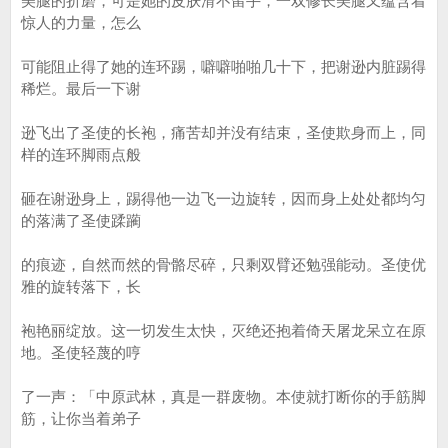
美腿的折磨，可是她的皮肤滑不留手，一双修长美腿又蕴含着
惊人的力量，怎么
可能阻止得了她的连环踢，噼噼啪啪几十下，把谢逊内脏踢得
稀烂。最后一下谢
逊飞出了圣使的长袍，痛苦却并没有结束，圣使欺身而上，同
样的连环脚雨点般
砸在谢逊身上，踢得他一边飞一边旋转，因而身上处处都均匀
的落满了圣使蹂躏
的痕迹，自然而然的骨骼尽碎，只剩双臂还勉强能动。圣使优
雅的旋转落下，长
袍艳丽绽放。这一切发生太快，灭绝还抱着倚天屠龙呆立在原
地。圣使轻蔑的哼
了一声：「中原武林，真是一群废物。本使就打断你的手筋脚
筋，让你当着弟子