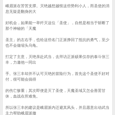
峨眉派在苦苦支撑。灭绝越想越恨这些势利小人，而圣使的消
息无疑是翻身的大
好机会，如果能一举歼灭这位「圣使」，自然是相当于斩断了
那个神秘的「天魔
圣主」的左右手，也给这些名门正派挣回了抵抗的勇气，至少
也不会做缩头乌龟。
打定了主意，灭绝亲赴武当，去拜访正派硕果仅存的泰斗张三
丰，力邀他一同出
手。张三丰却并不认可灭绝的冒险行为，首先这个圣使不好对
付，很可能会搞得
的伤亡惨重；其次即便是灭了圣使，天魔圣域又怎会善罢甘
休，血战在所难免。
所以张三丰的建议是峨眉派内迁避其风头，并且愿意出动武当
主力帮助峨眉派撤