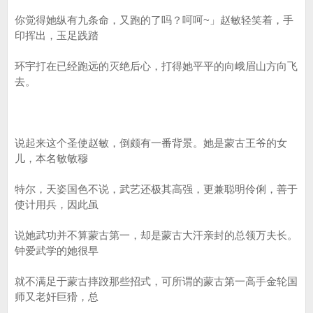
你觉得她纵有九条命，又跑的了吗？呵呵~」赵敏轻笑着，手
印挥出，玉足践踏
环宇打在已经跑远的灭绝后心，打得她平平的向峨眉山方向飞
去。
说起来这个圣使赵敏，倒颇有一番背景。她是蒙古王爷的女
儿，本名敏敏穆
特尔，天姿国色不说，武艺还极其高强，更兼聪明伶俐，善于
使计用兵，因此虽
说她武功并不算蒙古第一，却是蒙古大汗亲封的总领万夫长。
钟爱武学的她很早
就不满足于蒙古摔跤那些招式，可所谓的蒙古第一高手金轮国
师又老奸巨猾，总