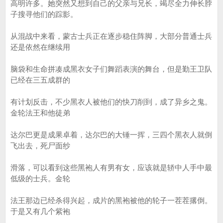
高明许多。她突然又想到自己的父亲与兄长，竭尽全力伸长脖
子搜寻他们的踪影。
从混战中来看，蒙古士兵正在逐步稳住阵脚，大部分普通士兵
还是依然在继续用
脑袋和生命拼凑成黑衣女子们舞蹈表演的舞台，但是勤王卫队
已经在三五成群的
有计划反击，不少黑衣人被他们的快刀削到，成了异乡之鬼。
金轮法王和他徒弟
达尔巴更是成果卓着，达尔巴的大锤一挥，三四个黑衣人就倒
飞出去，死尸面纱
滑落，可以看到这些黑袍人有男有女，应该就是轿中人手中最
低级的士兵。金轮
法王那边已经杀得兴起，成片的黑袍被他的轮子一茬茬撂倒。
于是又有几个紫袍