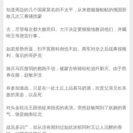
知道周边的几个国家莫名的不太平，从来都服服帖帖的俄国胆
敢几次三番骚扰蒙
古，尽管每次都大败而归。大汗决定要狠狠地教训他们，并嘱
咐王爷便宜行事，
如若形势所逼，扫平莫斯科倒也不妨。两军对垒之后战事很顺
利，落后的哥萨克
骑兵马匹瘦弱的都跑不动，被蒙古铁骑轻松追歼剿灭。由于胜
券在握，赵敏并没
有参加激战，只是在一处土丘上品着马奶酒，欣赏父亲兄长杀
敌的英姿，以及死
对头金轮法王跟他徒弟拙劣的表演。突然赵敏闻到了妖娆的香
气，饶是她南征北
战见多识广，却从没有闻到过如此浓郁同时又让人沉醉的香