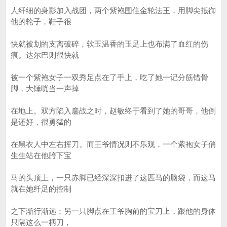
人纤细的身影加入战团，两个紫袍围住金轮法王，用脚尖抵御
他的轮子，鞋子很
快就被划的支离破碎，软玉温香的玉足上也布满了血红的伤
痕。达尔巴则很快就
被一个紫袍女子一双秀足点在了手上，吃了她一记分筋错骨
脚，大锤咣当一声掉
在地上。双方陷入鏖战之时，赵敏终于看到了她的哥哥，他倒
是还好，很勇猛的
在黑衣人中左右挥刀。而王爷情况则不乐观，一个紫袍女子俏
生生站在他胯下宝
马的头顶上，一只赤脚已经深深扣进了这匹马的脑袋，而这马
就在她纤足的控制
之下渐行渐远；另一只脚点在王爷胸前的宝刀上，跟他的身体
只隔这么一柄刀，