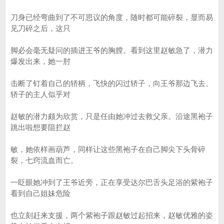
刀身已经弯曲到了不可思议的角度，随时都可能碎裂，显而易
见刀碎之后，这只
脚必会毫无疑问的插进王爷的胸膛。看到这里赵敏急了，潜力
爆发出来，她一肘
击断了钉着自己的轿柄，飞快的闪过轿子，向王爷那边飞去。
轿子的主人似乎对
赵敏的潜力颇为欣赏，只是任由她冲过去救父亲。沿途黑袍子
跳出啦想要阻拦赵
敏，她依样画葫芦，同样让这些黑袍子在自己脚尖下头骨碎
裂，七窍流血而亡。
一眨眼她冲到了王爷近旁，正在享受达尔巴舌头足浴的紫袍子
看到自己姐妹危险
也立刻赶来支援，两个紫袍子跟赵敏过起招来，赵敏优雅的姿