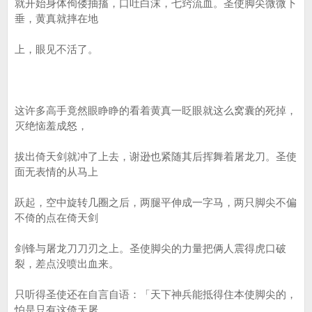
就开始身体佝偻抽搐，口吐白沫，七窍流血。圣使脚尖微微下
垂，黄真就摔在地
上，眼见不活了。
这许多高手竟然眼睁睁的看着黄真一眨眼就这么窝囊的死掉，
灭绝恼羞成怒，
拔出倚天剑就冲了上去，谢逊也紧随其后挥舞着屠龙刀。圣使
面无表情的从马上
跃起，空中旋转几圈之后，两腿平伸成一字马，两只脚尖不偏
不倚的点在倚天剑
剑锋与屠龙刀刀刃之上。圣使脚尖的力量把俩人震得虎口破
裂，差点没喷出血来。
只听得圣使还在自言自语：「天下神兵能抵得住本使脚尖的，
怕是只有这倚天屠