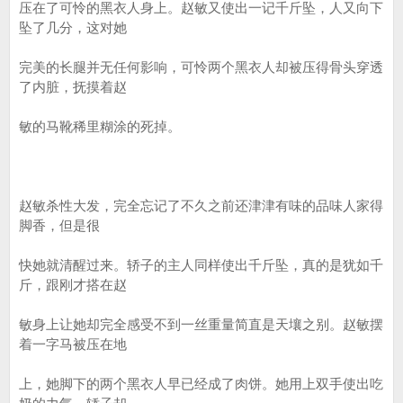
压在了可怜的黑衣人身上。赵敏又使出一记千斤坠，人又向下
坠了几分，这对她
完美的长腿并无任何影响，可怜两个黑衣人却被压得骨头穿透
了内脏，抚摸着赵
敏的马靴稀里糊涂的死掉。
赵敏杀性大发，完全忘记了不久之前还津津有味的品味人家得
脚香，但是很
快她就清醒过来。轿子的主人同样使出千斤坠，真的是犹如千
斤，跟刚才搭在赵
敏身上让她却完全感受不到一丝重量简直是天壤之别。赵敏摆
着一字马被压在地
上，她脚下的两个黑衣人早已经成了肉饼。她用上双手使出吃