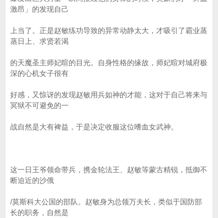
激昂」的发现自己
上当了。正是赵敏练功导致的异常动静太大，才吸引了霸业蒸
蒸日上、求贤若渴
的天魔圣主师妃暄的目光。自身性格的缘故，师妃暄对城府极
深的心机女子很有
好感，又惊讶的发现赵敏用兵如神的才能，这对于自己将来与
冥狱不可避免的一
战自然是大有裨益，于是决定收服这位嗜血女武神。
这一日王爷领命带兵，携金轮法王、赵敏等蒙古精锐，抵御不
断迫近的沙俄
/莫斯科大公国的部队。赵敏身为总领万夫长，类似于国防部
长的职务，自然是